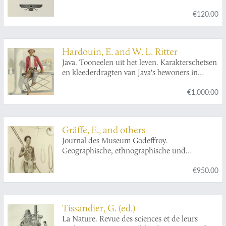
(1938-1987).
€120.00
Hardouin, E. and W. L. Ritter
Java. Tooneelen uit het leven. Karakterschetsen
en kleederdragten van Java's bewoners in
afbeeldingen naar de natuur geteekend door E.
€1,000.00
Hardouin met tekst van W. L. Ritter en een
voorwoord van H. M. Lange, gepensionneerd
Luitenant Kolonel van het O. I. leger. Benevens
eene kaart van Java naar de nieuwste bronnen
Gräffe, E., and others
bewerkt.
Journal des Museum Godeffroy.
Geographische, ethnographische und
naturwissenschaftliche Mittheilungen. Heft II.
€950.00
[The complete geographical and
ethnographical part].
Tissandier, G. (ed.)
La Nature. Revue des sciences et de leurs