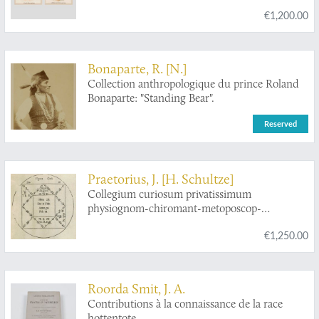
studies.
€1,200.00
Bonaparte, R. [N.]
Collection anthropologique du prince Roland
Bonaparte: "Standing Bear".
Reserved
Praetorius, J. [H. Schultze]
Collegium curiosum privatissimum
physiognom-chiromant-metoposcop-
anthropologicum ... Oder ein sehr nützliches
€1,250.00
Werck, darinnen curieus und doch
vollkömmlich abgehandelt wird, was zur
Physiognomie, Chiromantie, Metoposcopie
und Anthropologie gehöret. [BOUND WITH]
Roorda Smit, J. A.
Die von Aberglauben Vanitaeten und
Contributions à la connaissance de la race
Zeuscherey gereinigte Chiromantia und
hottentote.