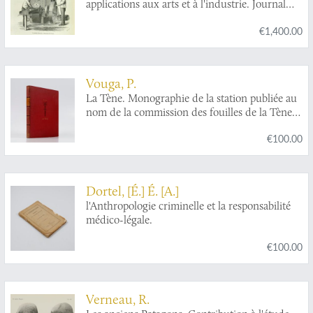
applications aux arts et à l'industrie. Journal
hebdomadaire illustré.
€1,400.00
Vouga, P.
La Tène. Monographie de la station publiée au
nom de la commission des fouilles de la Tène
(lac de Neuchâtel).
€100.00
Dortel, [É.] É. [A.]
l'Anthropologie criminelle et la responsabilité
médico-légale.
€100.00
Verneau, R.