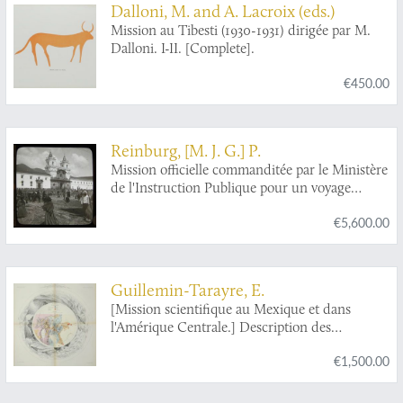
Dalloni, M. and A. Lacroix (eds.)
Mission au Tibesti (1930-1931) dirigée par M.
Dalloni. I-II. [Complete].
€450.00
Reinburg, [M. J. G.] P.
Mission officielle commanditée par le Ministère
de l'Instruction Publique pour un voyage
d'étude en Amérique latine (1909-1913).
€5,600.00
Guillemin-Tarayre, E.
[Mission scientifique au Mexique et dans
l'Amérique Centrale.] Description des
anciennes possessions mexicaines du Nord.
€1,500.00