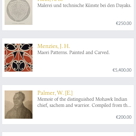
Malerei und technische Künste bei den Dayaks.
€250.00
Menzies, J. H.
Maori Patterns. Painted and Carved.
€5,400.00
Palmer, W. [E.]
Memoir of the distinguished Mohawk Indian
chief, sachem and warrior. Compiled from the
most reliable and authentic records. Including
€200.00
a brief history of the principal events of his life,
with an appendix. And portrait. [Of
Thayendanegea, or Joseph Brant].