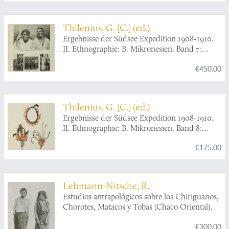
Baiverzeichnis.
Thilenius, G. [C.] (ed.)
Ergebnisse der Südsee Expedition 1908-1910.
II. Ethnographie: B. Mikronesien. Band 7:
Ponape. 1. Teilband: Allgemeiner Teil:
€450.00
Geschichte, Geographie, Sprache, Eingeborene.
2. Teilband: Gesellschaft und geistige Kultur,
Wirtschaft und stoffliche Kultur. 3. Teilband:
Die Ruinen. Ponapegeschichten. [Complete].
Thilenius, G. [C.] (ed.)
Ergebnisse der Südsee Expedition 1908-1910.
II. Ethnographie: B. Mikronesien. Band 8:
Inseln um Ponape: Kapingamarangi, Nukuor,
€175.00
Ngatik, Mokil, Pingelap.
Lehmann-Nitsche, R.
Estudios antrapológicos sobre los Chiriguanos,
Chorotes, Matacos y Tobas (Chaco Oriental).
€300.00