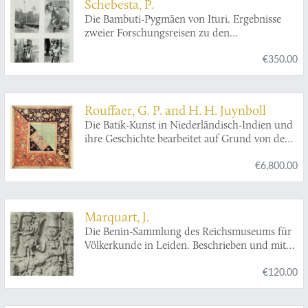
Schebesta, P.
Die Bambuti-Pygmäen von Ituri. Ergebnisse
zweier Forschungsreisen zu den
Zentralafrikanischen Pygmäen.
€350.00
Rouffaer, G. P. and H. H. Juynboll
Die Batik-Kunst in Niederländisch-Indien und
ihre Geschichte bearbeitet auf Grund von dem
im Reichs Museum für Volkerkunde und
€6,800.00
öffentlichen wie privaten Sammlungen in den
Niederlanden befindlichen, reichhaltigen
Material. De batik-kunst in Nederlandsch-
Indië en haar geschiedenis. Op grond van
Marquart, J.
materiaal aanwezig in 's Rijks Ethnographisch
Die Benin-Sammlung des Reichsmuseums für
Museum en andere openbare en particuliere
Völkerkunde in Leiden. Beschrieben und mit
verzamelingen in Nederland.
ausführlichen Prolegomena zur Geschichte der
€120.00
Handelswege und Völkerbewegungen in
Nordafrika.