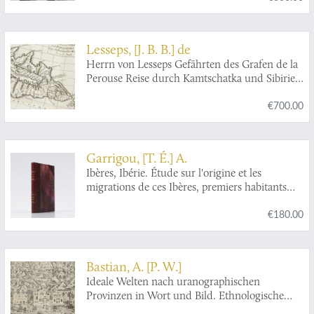
Lesseps, [J. B. B.] de
Herrn von Lesseps Gefährten des Grafen de la
Perouse Reise durch Kamtschatka und Sibirien
nach Frankreich. Aus dem Französischen
€700.00
übersetzt. Mit Anmerkungen von Johann
Reinhold Forster.
Garrigou, [T. É.] A.
Ibères, Ibérie. Étude sur l'origine et les
migrations de ces Ibères, premiers habitants
connus de l'occident de l'Europe.
€180.00
Bastian, A. [P. W.]
Ideale Welten nach uranographischen
Provinzen in Wort und Bild. Ethnologische
Zeit- und Streitfragen nach Gesichtspunkten