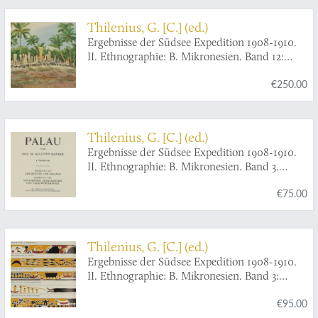
Thilenius, G. [C.] (ed.)
Ergebnisse der Südsee Expedition 1908-1910.
II. Ethnographie: B. Mikronesien. Band 12:
Luangiua und Nukumanu mit Anhang über
€250.00
Sikayana, Nuguria, Tauu und Carteret-Inseln.
Nach den Aufzeichnungen von Ernst Sarfert
bearbeitet von Hans Damm. 1. Halbband:
Allgemeiner Teil und Materielle Kultur. 2.
Thilenius, G. [C.] (ed.)
Halbband: Soziale Verhältnisse und
Ergebnisse der Südsee Expedition 1908-1910.
Geisteskultur. [With often lacking
II. Ethnographie: B. Mikronesien. Band 3.
frontispiece].
Palau. 4. Teilband: Abteilung VII: Geschichten
€75.00
und Gesänge. Abteilung VIII: Botanischer,
zoologischer und Palauwörter-Index. Mit 6
Abbildungen im Text und 127 Zeichnungen
von Eingeborenen.
Thilenius, G. [C.] (ed.)
Ergebnisse der Südsee Expedition 1908-1910.
II. Ethnographie: B. Mikronesien. Band 3:
Palau. 5. Teilband (Schluss): Abteilung IX:
€95.00
Zierkunst und Kulturvergleich. Abteilung X: