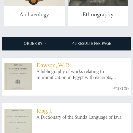
Archaeology
Ethnography
ORDER BY
48 RESULTS PER PAGE
Dawson, W. R.
A bibliography of works relating to
mummification in Egypt with excerpts,
epitomes, critical and biographical notes.
€100.00
Rigg, J.
A Dictionary of the Sunda Language of Java.