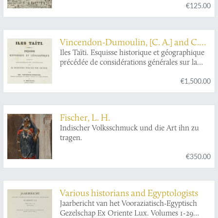
€125.00
der Indischen Völkerkunde. [Complete].
Vincendon-Dumoulin, [C. A.] and C.
[L. F.] Desgraz
Iles Taïti. Esquisse historique et géographique
précédée de considérations générales sur la
colonisation française dans l'Océanie. Première
€1,500.00
Partie - Deuxième Partie. [Complete].
Fischer, L. H.
Indischer Volksschmuck und die Art ihn zu
tragen.
€350.00
Various historians and Egyptologists
Jaarbericht van het Vooraziatisch-Egyptisch
Gezelschap Ex Oriente Lux. Volumes 1-29