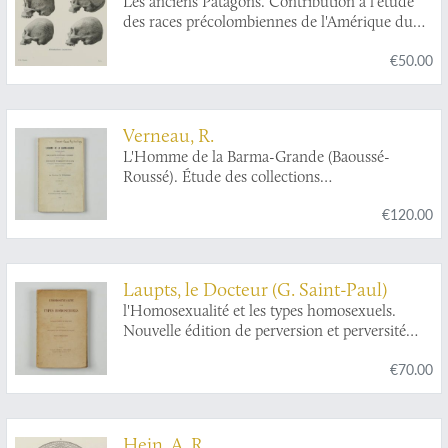
Les anciens Patagons. Contribution à l'étude
des races précolombiennes de l'Amérique du
Sud.
€50.00
Verneau, R.
L'Homme de la Barma-Grande (Baoussé-
Roussé). Étude des collections
anthropologiques & archéologiques réunies
€120.00
dans le Museum Praehistoricum fondé par le
Commandeur Thomas Hanbury près de
Menton.
Laupts, le Docteur (G. Saint-Paul)
l'Homosexualité et les types homosexuels.
Nouvelle édition de perversion et perversité
sexuelles. Préface d'Emile Zola.
€70.00
Hein, A. R.