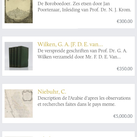
De Boroboedoer. Zes etsen door Jan
Poortenaar, Inleiding van Prof. Dr. N. J. Krom.
€300.00
Wilken, G. A. [F. D. E. van
Ossenbruggen (ed.)]
De verspreide geschriften van Prof. Dr. G. A.
Wilken verzameld door Mr. F. D. E. Van
Ossenbruggen. Deel I. Levensbericht.
€350.00
Monographie over de Alfoeren van Boeroe.
Geschriften op het gebied van vergelijkende
rechtswetenschap. Deel II. Geschriften op het
gebied van vergelijkende rechtswetenschap.
Niebuhr, C.
Deel III. Geschriften over Animisme en
Description de l'Arabie d'apres les observations
daarmede verband houdende geloofsuitingen.
et recherches faites dans le pays meme.
Deel IV. Geschriften over animistische
geloofsuitingen, andere ethologische
€5,000.00
onderwerpen en geographische pathologie.
Korte boekbeoordeelingen. Aanhangsel.
Registers. [Complete].