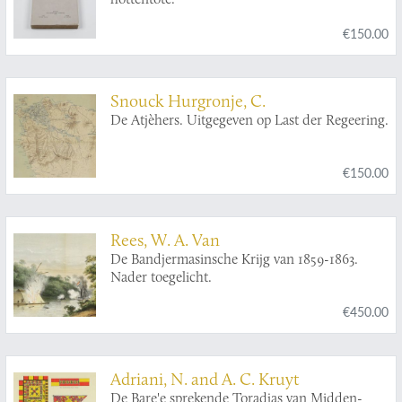
Physiognomia.
€150.00
Snouck Hurgronje, C.
De Atjèhers. Uitgegeven op Last der Regeering.
€150.00
Rees, W. A. Van
De Bandjermasinsche Krijg van 1859-1863.
Nader toegelicht.
€450.00
Adriani, N. and A. C. Kruyt
De Bare'e sprekende Toradjas van Midden-