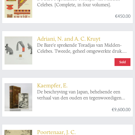
Celebes. [Complete, in four volumes].
€450.00
Adriani, N. and A. C. Kruyt
De Bare'e sprekende Toradjas van Midden-
Celebes. Tweede, geheel omgewerkte druk.
[2nd, revised edition. Complete, in five
Sold
volumes].
Kaempfer, E.
De beschryving van Japan, behelsende een
verhaal van den ouden en tegenwoordigen
staat en regeering van dat Ryk.
€9,600.00
Poortenaar, J. C.