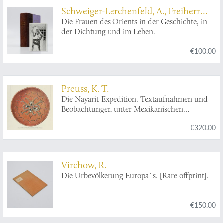
Schweiger-Lerchenfeld, A., Freiherr
von
Die Frauen des Orients in der Geschichte, in
der Dichtung und im Leben.
€100.00
Preuss, K. T.
Die Nayarit-Expedition. Textaufnahmen und
Beobachtungen unter Mexikanischen
Indianern. Erster Band. Die Religion der Cora-
€320.00
Indianer in Texten nebst Wörterbuch. [All
Published].
Virchow, R.
Die Urbevölkerung Europa´s. [Rare offprint].
€150.00