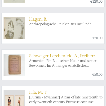
€120.00
Hagen, B.
Anthropologische Studien aus Insulinde.
€120.00
Schweiger-Lerchenfeld, A., Freiherr
von
Armenien. Ein Bild seiner Natur und seiner
Bewohner. Im Anhange: Anatolische
Fragmente. Mit einem Vorwort von Friedrich
€50.00
von Hellwald.
Hla, M. T.
[Burma - Myanmar] A pair of late nineteenth to
early twentieth century Burmese costume