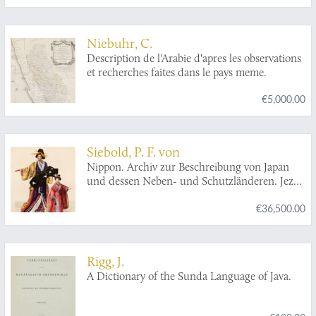
vollkömmlich abgehandelt wird, was zur
Physiognomie, Chiromantie, Metoposcopie
und Anthropologie gehöret. [BOUND WITH]
Niebuhr, C.
Die von Aberglauben Vanitaeten und
Description de l'Arabie d'apres les observations
Zeuscherey gereinigte Chiromantia und
et recherches faites dans le pays meme.
Physiognomia.
€5,000.00
Siebold, P. F. von
Nippon. Archiv zur Beschreibung von Japan
und dessen Neben- und Schutzländeren. Jezo
mit den südlichen Kurilen, Krafto, Kooraï und
€36,500.00
den Liukiu-Inseln, nach japanischen und
europäischen Schriften und eigenen
Beobachtungen. Atlas.
Rigg, J.
A Dictionary of the Sunda Language of Java.