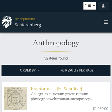
Antiquariaat
Schierenberg
Anthropology
32 items found
ORDER BY
48 RESULTS PER PAGE
Praetorius, J. [H. Schultze]
Collegium curiosum privatissimum
physiognom-chiromant-metoposcop-
anthropologicum ... Oder ein sehr nützliches
€1,250.00
Werck, darinnen curieus und doch