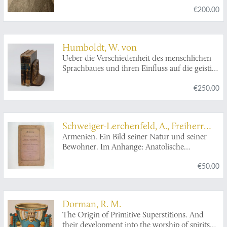
€200.00
a brief history of the principal events of his life,
with an appendix. And portrait. [Of
Thayendanegea, or Joseph Brant].
Humboldt, W. von
Ueber die Verschiedenheit des menschlichen
Sprachbaues und ihren Einfluss auf die geistige
Entwickelung des Menschengeschlechts. Mit
€250.00
erläuternden Anmerkungen und Excursen
sowie als Einleitung: Wilhelm von Humboldt
und die Sprachwissenschaft von A. F. Pott.
Schweiger-Lerchenfeld, A., Freiherr
von
Armenien. Ein Bild seiner Natur und seiner
Bewohner. Im Anhange: Anatolische
Fragmente. Mit einem Vorwort von Friedrich
€50.00
von Hellwald.
Dorman, R. M.
The Origin of Primitive Superstitions. And
their development into the worship of spirits