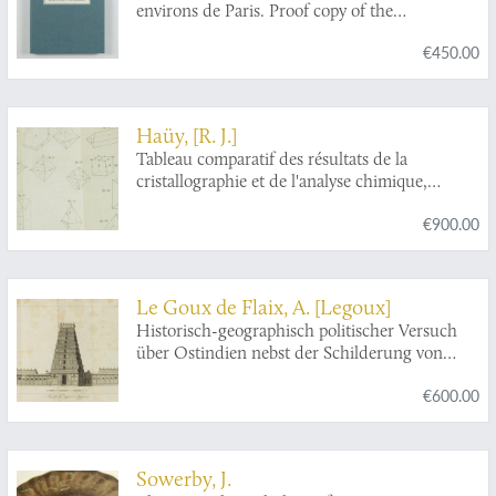
environs de Paris. Proof copy of the
etc.
introductions, with corrections by Brogniart.
€450.00
Haüy, [R. J.]
Tableau comparatif des résultats de la
cristallographie et de l'analyse chimique,
relativement à la classification des minéraux.
€900.00
Le Goux de Flaix, A. [Legoux]
Historisch-geographisch politischer Versuch
über Ostindien nebst der Schilderung von
dessen Handel nach Le Goux de Flaix. Mit
€600.00
Noten, Anmerkungen und einer Vorrede von
E. A. W. v. Z[immermann].
Sowerby, J.