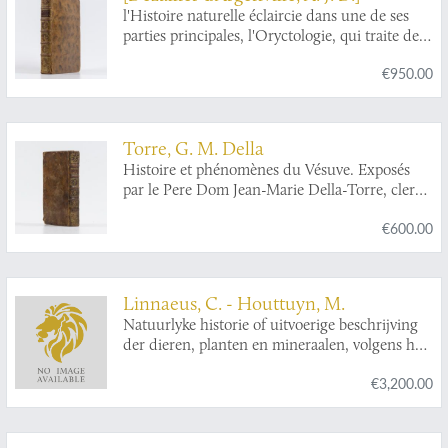
l'Histoire naturelle éclaircie dans une de ses
parties principales, l'Oryctologie, qui traite des
terres, des pierres, des métaux, des minéraux,
€950.00
et autres fossiles. Ouvrage dans lequel on
trouve une nouvelle méthode Latine &
Françoise de les diviser, & une notice critique
des principaux ouvrages qui ont paru sur ces
Torre, G. M. Della
matières.
Histoire et phénomènes du Vésuve. Exposés
par le Pere Dom Jean-Marie Della-Torre, clerc
régulier sommasque, garde bde la bibliothéque
€600.00
& du cabinet du roi des Deux-Siciles, &
correspondant de l'Académie Royale des
Sciences de Paris. Traduction de l'Italien par
M. l'abbé Péton.
Linnaeus, C. - Houttuyn, M.
Natuurlyke historie of uitvoerige beschrijving
der dieren, planten en mineraalen, volgens het
samenstel van den Heer Linnaeus. Met
€3,200.00
naauwkeurige afbeeldingen.