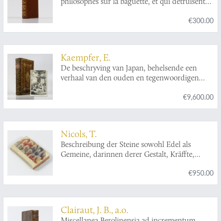
philosophes sur la baguette, et qui detruisent
auffbegehren auß dem Englischen in Teutsch
leurs systemes.
übersetzet und herausgegeben von Johann
€300.00
Langen.
Kaempfer, E.
De beschryving van Japan, behelsende een
verhaal van den ouden en tegenwoordigen
staat en regeering van dat Ryk.
€9,600.00
Nicols, T.
Beschreibung der Steine sowohl Edel als
Gemeine, darinnen derer Gestalt, Kräffte,
Tugenden, Medicin-Eigenschaften, Preiss und
€950.00
Werth auf das deutlichste gezeignet wird Samt
beygefesten Warnungen sich für derer
Verfälschung wohl zu hüten wegen seiner
fürtrefflichkeit aus dem Englischen ins
Clairaut, J. B., a.o.
Teutsche übersetzt durch Johann Langen.
Miscellanea Berolinensia ad incrementum