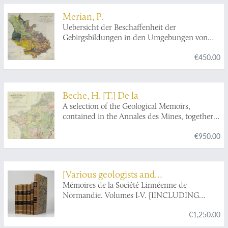
Merian, P.
Uebersicht der Beschaffenheit der
Gebirgsbildungen in den Umgebungen von
Basel, mit besondrer Hinsicht auf das
€450.00
Juragebirge im Allgemeinen.
Beche, H. [T.] De la
A selection of the Geological Memoirs,
contained in the Annales des Mines, together
with a synoptical table of equivalent formations
€950.00
and Brongniart's table of the classification of
mixed rocks. Translated with notes by H. T. de
la Beche, Esq.
[Various geologists and
palaeontologists]
Mémoires de la Société Linnéenne de
Normandie. Volumes I-V. [IINCLUDING
Société Linnéenne de Calvados].
€1,250.00