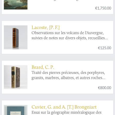
Kandersteig.
€1,750.00
Lacoste, [P. F.]
Observations sur les volcans de l'Auvergne,
suivies de notes sur divers objets, recueillies
dans une course minéralogique, faite l'année
€125.00
dernière, an 10 (1802).
Brard, C. P.
Traité des pierres précieuses, des porphyres,
granits, marbres, albatres, et autres roches
propres a recevoir le poli et a orner les
€800.00
monumens publics et les edifices particuliers;
suivi de la description des machines dont on se
sert pour tailler, polir, et travailler ces pierres;
et d'un coup d'oeil général sur l'art du
Cuvier, G. and A. [T.] Brongniart
marbrier; ouvrage utile aux joailliers, lapidaires,
Essai sur la géographie minéralogique des
bijoutiers; aux architectes, décorateurs, etc.,