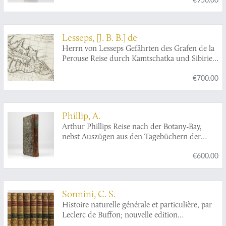
productions volcaniques & plusieurs
observations sur les antiquités & moeurs de ce
pays... auquel on a ajouté l'essai sur
l'oryctographie du Derbyshire par M. Ferber,
Lesseps, [J. B. B.] de
traduit de l'Allemand.
Herrn von Lesseps Gefährten des Grafen de la
Perouse Reise durch Kamtschatka und Sibirien
nach Frankreich. Aus dem Französischen
€700.00
übersetzt. Mit Anmerkungen von Johann
Reinhold Forster.
Phillip, A.
Arthur Phillips Reise nach der Botany-Bay,
nebst Auszügen aus den Tagebüchern der
neuesten Brittischen Entdecker in der Südsee.
€600.00
Sonnini, C. S.
Histoire naturelle générale et particulière, par
Leclerc de Buffon; nouvelle edition
accompagnée de notes, et dans laquelle les