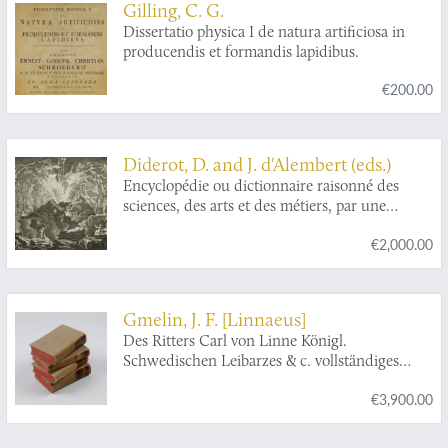
Gilling, C. G.
Dissertatio physica I de natura artificiosa in
producendis et formandis lapidibus.
€200.00
Diderot, D. and J. d'Alembert (eds.)
Encyclopédie ou dictionnaire raisonné des
sciences, des arts et des métiers, par une
société de gens de lettres mis en ordre par
€2,000.00
Mons. Diderot. Histoire naturelle. Règne
mineral.
Gmelin, J. F. [Linnaeus]
Des Ritters Carl von Linne Königl.
Schwedischen Leibarzes & c. vollständiges
Natursystem des Mineralreichs nach den
€3,900.00
zwölften lateinischen Ausgabe in einer freyen
und vermehrten Uebersetzung. Erster - Vierter
Theil. [Complete].