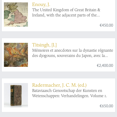
all' Accademia di scienze di Napoli, per di lei
Enouy, J.
ordine; e dalle decisioni di questa Società,
The United Kingdom of Great Britain &
relative al' argomento. Prima edizione Italiana.
Ireland, with the adjacent parts of the
Continent, from Amsterdam to Paris and Brest,
€450.00
compiled from a variety of the most authentic
materials.
Titsingh, [I.]
Mémoires et anecdotes sur la dynastie régnante
des djogouns, souverains du Japon, avec la
description des fêtes et cérémonies observées
€2,400.00
aux différentes epoques de l'année a la cour de
ces princes, et un appendice contenant des
détails sur la poésie des Japonais, leur manière
de diviser l'année, etc; ouvrage orné de
Radermacher, J. C. M. (ed.)
planches gravées et coloriées, tiré des originaux
Bataviaasch Genootschap der Kunsten en
Japonais par M. Titsingh; publié avec les notes
Wetenschappen: Verhandelingen. Volume 1.
et éclaircissemens par M. Abel Rémusat.
€650.00