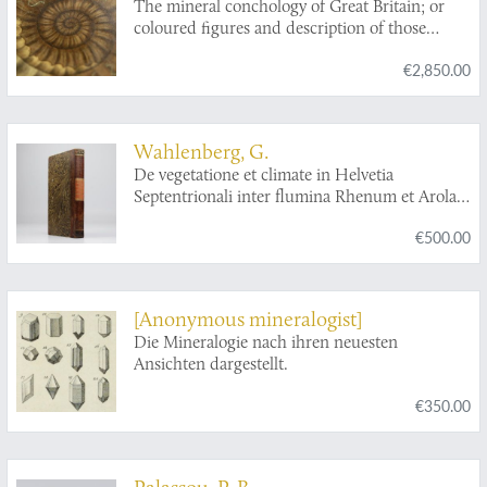
The mineral conchology of Great Britain; or
coloured figures and description of those
remains of testaceous animals or shells, which
€2,850.00
have been preserved at various times and
depths in the Earth. Volumes I - II.
Wahlenberg, G.
De vegetatione et climate in Helvetia
Septentrionali inter flumina Rhenum et Arolam
observatis et cum summi septentrionis
€500.00
comparatis tentamen.
[Anonymous mineralogist]
Die Mineralogie nach ihren neuesten
Ansichten dargestellt.
€350.00
Palassou, P. B.