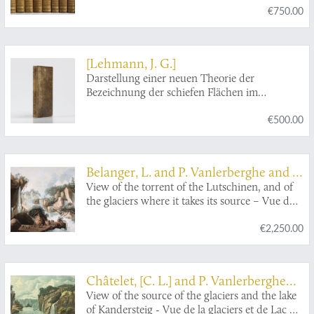
€750.00
supplémens sont insérés dans le premier texte,
à la place qui leur convient. Ouvrage formant
un cours complet d'histoire naturelle; redige
par C. S. Sonnini, membre de plusieurs sociétés
[Lehmann, J. G.]
savantes. Tomes Mineraux 1-16. [Théorie de la
Darstellung einer neuen Theorie der
terre 1-3; Epoques de la nature; Introduction a
Bezeichnung der schiefen Flächen im
l'histoire des minéraux 1-3; Mineraux 1-9].
Grundriss oder der Situationszeichnung der
€500.00
Berge.
Belanger, L. and P. Vanlerberghe and S.
Malgo
View of the torrent of the Lutschinen, and of
the glaciers where it takes its source – Vue du
torrent de la Lutschinen en Suisse, et des
€2,250.00
glaciers ou il prend sa source.
Châtelet, [C. L.] and P. Vanlerberghe
and J. Merigot
View of the source of the glaciers and the lake
of Kandersteig - Vue de la glaciers et de Lac du