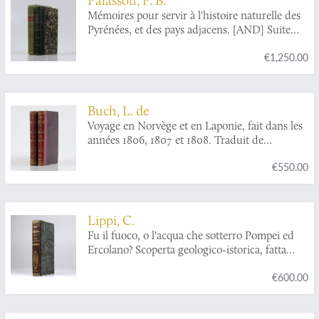
Mémoires pour servir à l'histoire naturelle des
Pyrénées, et des pays adjacens. [AND] Suite
des mémoires pour servir à l'histoire naturelle
€1,250.00
des Pyrénées, et des pays adjacens.
Buch, L. de
Voyage en Norvège et en Laponie, fait dans les
années 1806, 1807 et 1808. Traduit de
l`Allemand par J. B. B. Eyriés. Précédé d`une
€550.00
introduction de M. A. de Humboldt. Suivi
d`un mémoire de M. de Buch, sur la limite des
neiges perpétuelles dans le Nord, et enrichi de
cartes et de coupes de terrein.
Lippi, C.
Fu il fuoco, o l'acqua che sotterro Pompei ed
Ercolano? Scoperta geologico-istorica, fatta
dall'autore il di 14 e 26 Ottobre 1810, e da lui
€600.00
scritta nelle lingue latina, inglese, francese,
italiana, tedesca, e spagnuola in due lettere.
Seguite dalle scritture pro et contra, presentate