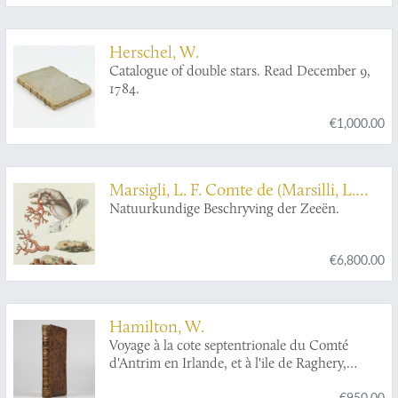
Art von Luftvulkan, und einer andern über die
Temperatur des Clima auf Maltha und die
Verschiedenheit der wahren und fühlbaren
Herschel, W.
Wärme.
Catalogue of double stars. Read December 9,
1784.
€1,000.00
Marsigli, L. F. Comte de (Marsilli, L.
Graave van)
Natuurkundige Beschryving der Zeeën.
€6,800.00
Hamilton, W.
Voyage à la cote septentrionale du Comté
d'Antrim en Irlande, et à l'ile de Raghery,
contenant l'histoire naturelle de ses
€950.00