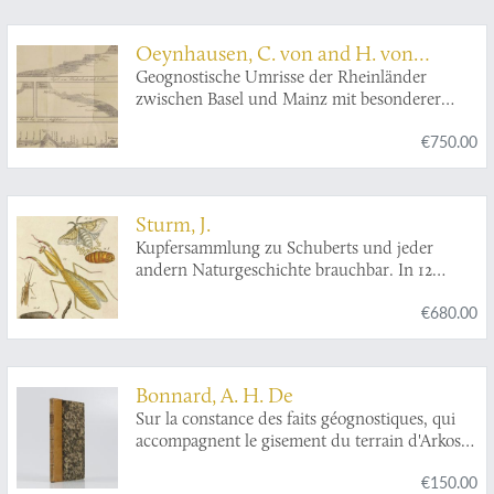
Oeynhausen, C. von and H. von
Dechen and H. von La Roche
Geognostische Umrisse der Rheinländer
zwischen Basel und Mainz mit besonderer
Rücksicht auf das Vorkommen des Steinsalzes,
€750.00
nach Beobachtungen entworfen auf einer Reise
im Jahre 1823 gesammelt.
Sturm, J.
Kupfersammlung zu Schuberts und jeder
andern Naturgeschichte brauchbar. In 12
Blättern, nach der Natur gezeichnet, gestochen
€680.00
und gemahlt.
Bonnard, A. H. De
Sur la constance des faits géognostiques, qui
accompagnent le gisement du terrain d'Arkose
à l'est du Plateau Central de la France.
€150.00