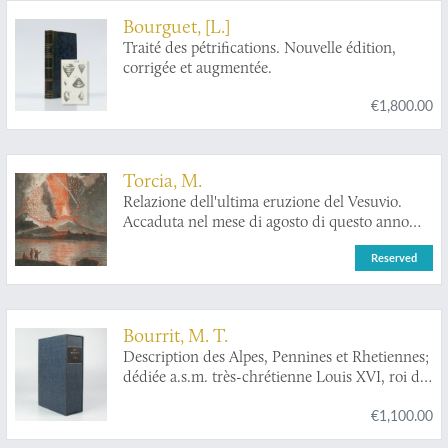
Bourguet, [L.]
Traité des pétrifications. Nouvelle édition,
corrigée et augmentée.
€1,800.00
Torcia, M.
Relazione dell'ultima eruzione del Vesuvio.
Accaduta nel mese di agosto di questo anno
1779. Rélation de la dernière éruption du
Reserved
Vésuve. Arrivée au mois d'Août de cette année
1779. [Very rare with coloured plate].
Bourrit, M. T.
Description des Alpes, Pennines et Rhetiennes;
dédiée a.s.m. très-chrétienne Louis XVI, roi de
France et de Navarre. Tome premier - second.
€1,100.00
[Complete].