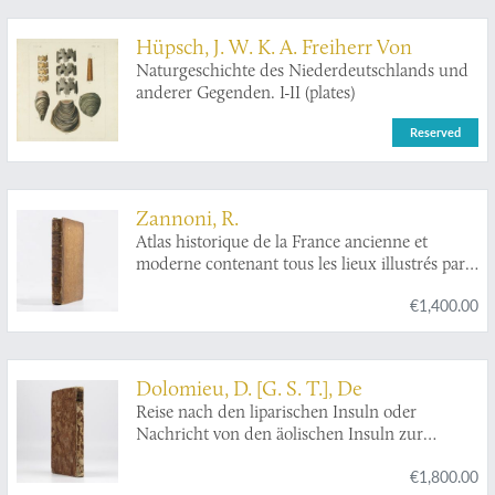
Hüpsch, J. W. K. A. Freiherr Von
Naturgeschichte des Niederdeutschlands und
anderer Gegenden. I-II (plates)
Reserved
Zannoni, R.
Atlas historique de la France ancienne et
moderne contenant tous les lieux illustrés par
les événements les plus mémorables de notre
€1,400.00
histoire; ... depuis Pharamond jusqu'a Louis
XV....
Dolomieu, D. [G. S. T.], De
Reise nach den liparischen Insuln oder
Nachricht von den äolischen Insuln zur
nähern Aufklärung der Geschichte der
€1,800.00
Vulkane. Nebst einer Abhandlung über eine