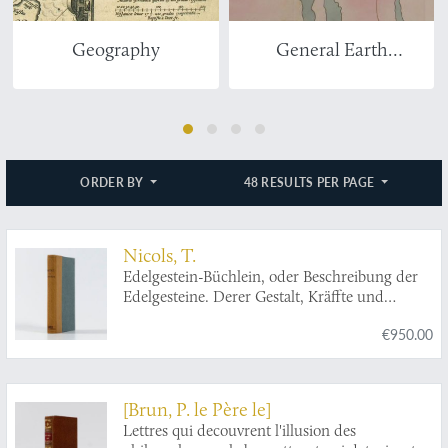
Geography
General Earth
Sciences - Geology
ORDER BY
48 RESULTS PER PAGE
Nicols, T.
Edelgestein-Büchlein, oder Beschreibung der
Edelgesteine. Derer Gestalt, Kräffte und
Tugenden, Eigenschafften, Preiß und Werth.
€950.00
Samt beygefügten Warnungen für Betrug an
alle diejenigen, so mit Edel-Gesteinen handeln
und umbgehen. Durch Thomas Nicols
Professoren der Hohen-Schule zu Cambridge.
[Brun, P. le Père le]
Goldschmiede und Liebhabern der
Lettres qui decouvrent l'illusion des
Edelgersteine zu sonderbahren Gefallen