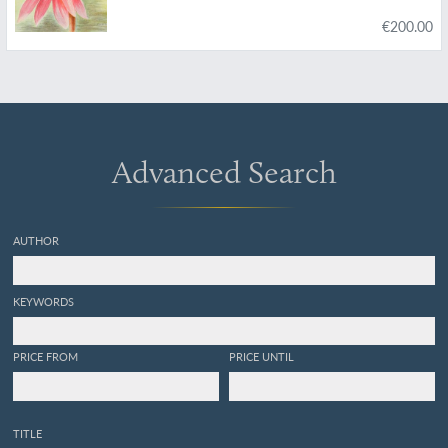
Kön. Ung. Ministerien für Ackerbau und für
€200.00
Cultus und Unterricht. Zweiter Band. Die
Biologie des Balatonsees und seiner
Umgebung. Zweiter Theil. Die Flora. II.
Sektion. Die Pflanzengeographischen
Verhältnisse der Balatonsee-Gegend. Anhang.
Die trophischen Nymphaeen des Hévizsees bei
Keszthely.
Advanced Search
AUTHOR
KEYWORDS
PRICE FROM
PRICE UNTIL
TITLE