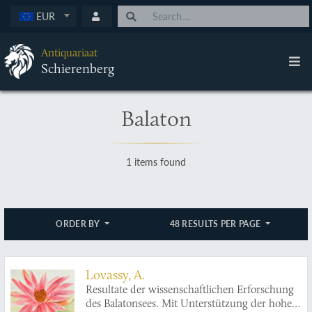
EUR
Antiquariaat
Schierenberg
Balaton
1 items found
ORDER BY
48 RESULTS PER PAGE
Lovassy, A.
Resultate der wissenschaftlichen Erforschung
des Balatonsees. Mit Unterstützung der hohen