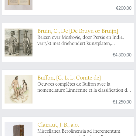
€200.00
Bruin, C., De [De Bruyn or Bruijn]
Reizen over Moskovie, door Persie en Indie:
verrykt met driehondert kunstplaten,
vertoonende de beroemste lantschappen en
€4,800.00
steden, ook de byzondere dragten, beesten,
gewassen en planten, die door gevonden
worden: voor al derzelver oudheden, en wel
voornamentlyk heel uitvoerig, die van het
Buffon, [G. L. L. Comte de]
heerlijke en van oudts de geheele werrelt door
Oeuvres complètes de Buffon avec la
befaemde hof van Persepolis, by den Persianen
nomenclature Linnéenne et la classification de
Tchilminar genaemt. Alles door den Autheur
Cuvier. Revues sur l'édition in 4to de
zelf met groote naeukeurigheit na 't leven
€1,250.00
l'Imprimerie Royale et annotées par M.
afgetekent, en nooit voor dezen in 't ligt
Flourens.
gebragt.
Clairaut, J. B., a.o.
Miscellanea Berolinensia ad incrementum