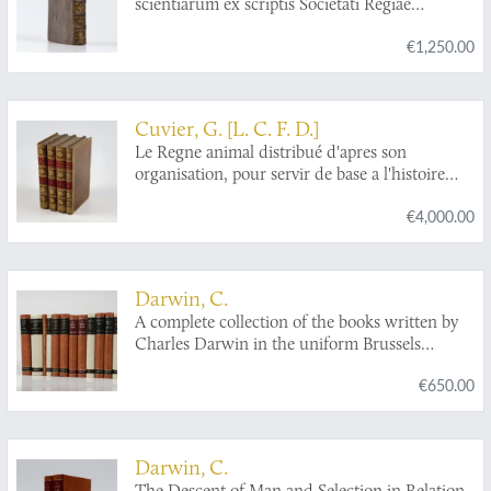
scientiarum ex scriptis Societati Regiae
Scientiarum exhibitis. Edita, continuatio III,
€1,250.00
sive Tomus IV. Cum figuris et indice
materiarum.
Cuvier, G. [L. C. F. D.]
Le Regne animal distribué d'apres son
organisation, pour servir de base a l'histoire
naturelle des animaux et d'introduction a
€4,000.00
l'anatomie comparée. Avec figures, dessinées
d'après nature.
Darwin, C.
A complete collection of the books written by
Charles Darwin in the uniform Brussels
facsimile reprint edition.
€650.00
Darwin, C.
The Descent of Man and Selection in Relation