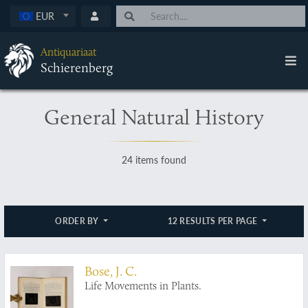
EUR
Antiquariaat
Schierenberg
General Natural History
24 items found
ORDER BY
12 RESULTS PER PAGE
Bose, J. C.
Life Movements in Plants.