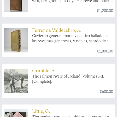
writ, beingdone out of ye Hebrewe and other
Tongves, by a person of honor. Adorn'd with
€1,200.00
scvlptvres. [One of two known original
coloured copies].
Ferrer de Valdecebro, A.
Govierno general, moral y politico hallado en
las Aves mas generosas, y nobles, sacado de sus
naturales, virtudes, y propiedades le escrive el
€1,800.00
Padre Maestro Fray Andres Ferrer de
Valdecebro...le consagra al gloriosissimo Padre,
y apostol Valenciano San Vicente Ferrer.
Grimble, A.
The salmon rivers of Ireland. Volumes I-II.
[Complete].
€600.00
Little, G.
The angler's complete guide and companion: