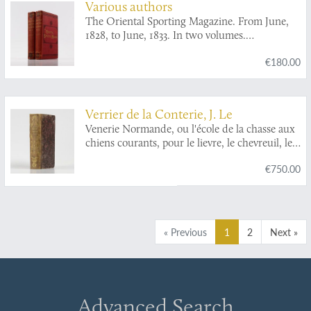
Various authors
The Oriental Sporting Magazine. From June,
1828, to June, 1833. In two volumes.
[Complete].
€180.00
Verrier de la Conterie, J. Le
Venerie Normande, ou l'école de la chasse aux
chiens courants, pour le lievre, le chevreuil, le
cerf, le daim, le sanglier, le loup, le renard & la
€750.00
loutre; avec les tons de chasse, accompagnés de
chacun une explication sur l'occasion & les
circonstances où ils doivent être sonnés; et un
traité des remedes, un traité sur le droit de
suite, & un dictionnaire des termes de chasse,
« Previous
1
2
Next »
&c.
Advanced Search