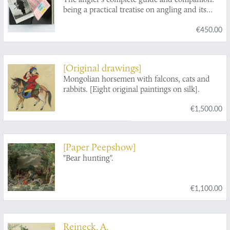
being a practical treatise on angling and its
requirements, with beautifully-executed
€450.00
illustrations, in colours, of the artificial flies for
the different months, and highly finished
engravings of all other necessary tackle.
[Original drawings]
Mongolian horsemen with falcons, cats and
rabbits. [Eight original paintings on silk].
€1,500.00
[Paper Peepshow]
"Bear hunting".
€1,100.00
Reineck, A.