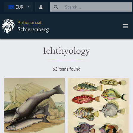
EUR
Antiquariaat
Schierenberg
Ichthyology
63 items found