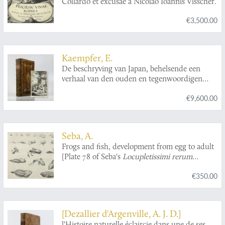
Collardo et excusae a Nicolao Ioannis Visscher.
€3,500.00
Kaempfer, E.
De beschryving van Japan, behelsende een
verhaal van den ouden en tegenwoordigen
staat en regeering van dat Ryk.
€9,600.00
Seba, A.
Frogs and fish, development from egg to adult
[Plate 78 of Seba's
Locupletissimi rerum
naturalium thesauri accurata descriptio
].
€350.00
[Dezallier d'Argenville, A. J. D.]
l'Histoire naturelle éclaircie dans une de ses