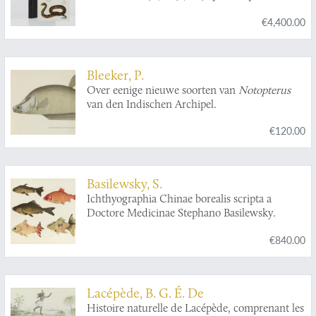
du gouvernement et avec le concours d'une
€4,400.00
commission académique. Sciences physiques.
Zoologie. V. Histoire naturelle des reptiles et
des poissons.
Bleeker, P.
Over eenige nieuwe soorten van
Notopterus
van den Indischen Archipel.
€120.00
Basilewsky, S.
Ichthyographia Chinae borealis scripta a
Doctore Medicinae Stephano Basilewsky.
€840.00
Lacépède, B. G. É. De
Histoire naturelle de Lacépède, comprenant les