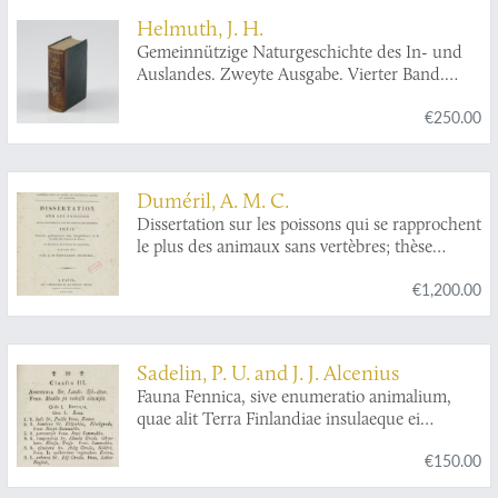
ichthyology section].
Helmuth, J. H.
Gemeinnützige Naturgeschichte des In- und
Auslandes. Zweyte Ausgabe. Vierter Band.
Beschreibung der Amphibien. Mit 36
€250.00
Abbildungen. [AND] Fünfter Band.
Beschreibung der Insekten. Mit 29
Abbildungen. [AND] Sechster Band.
Beschreibung der Würmer. Mit 44
Duméril, A. M. C.
Abbildungen.
Dissertation sur les poissons qui se rapprochent
le plus des animaux sans vertèbres; thèse
soutenue publiquement dans l'amphithéâtre de
€1,200.00
la Faculté des Sciences de Paris, en présence
des juges du concours, le 26 mars 1812.
Sadelin, P. U. and J. J. Alcenius
Fauna Fennica, sive enumeratio animalium,
quae alit Terra Finlandiae insulaeque ei
adjacentes. Cujus partem secundam venia
€150.00
ampl. facult. philos. Aboënsis publice
ventilandam modeste exhibent mag. Petrus