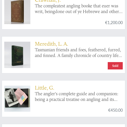
The compleatest angling booke that euer was
writ, beingdone out of ye Hebrewe and other
Tongves, by a person of honor. Adorn'd with
€1,200.00
scvlptvres. [One of two known original
coloured copies].
Meredith, L. A.
Tasmanian friends and foes, feathered, furred,
and finned. A family chronicle of country life,
natural history, and veritable adventure. With
Sold
coloured plates, from drawings by the author
and other illustrations. Second edition.
Little, G.
The angler's complete guide and companion:
being a practical treatise on angling and its
requirements, with beautifully-executed
€450.00
illustrations, in colours, of the artificial flies for
the different months, and highly finished
engravings of all other necessary tackle.