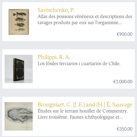
Savtschenko, P.
Atlas des poissons vénéneux et descriptions des
ravages produits par eux sur l'organisme
humain et des contre-poisons à employer. Atlas
€900.00
jadovitych ryb s opisaniem vida ich deistviia
jada na organizm cheloveka i ukazaniem
protivuiadii.
Philippi, R. A.
Los fósiles terciarios i cuartarios de Chile.
€1,000.00
Brongniart, C. [J. E.] and [H.] É. Sauvage
Études sur le terrain houiller de Commentry.
Livre troisième. Faunes ichthyologique et
entomologique.
€350.00