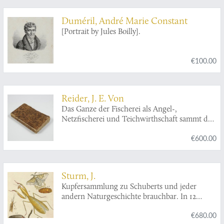
Ulricus Sadelin, ad scholam trivialem
Wasensem collega superior. Et Josephus
Duméril, André Marie Constant
Joachim. Alcenius, stip. publ. Ostrobotnienses.
[Portrait by Jules Boilly].
In audit. medico d. XIII Martii MDCCCXIX h.
a. m. s.
€100.00
Reider, J. E. Von
Das Ganze der Fischerei als Angel-,
Netzfischerei und Teichwirthschaft sammt der
Naturgeschichte der deutschen Fischarten. Ein
€600.00
Handbuch für Fischerei- und Teichbesitzer.
Mit einem Anhang die zubereitung der Fische
aller Art als Speise.
Sturm, J.
Kupfersammlung zu Schuberts und jeder
andern Naturgeschichte brauchbar. In 12
Blättern, nach der Natur gezeichnet, gestochen
€680.00
und gemahlt.