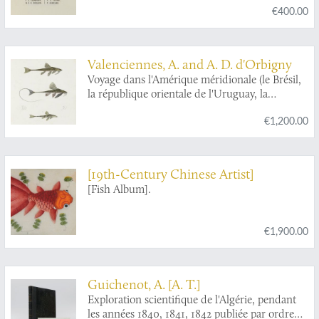
€400.00
Valenciennes, A. and A. D. d'Orbigny
Voyage dans l'Amérique méridionale (le Brésil,
la république orientale de l'Uruguay, la
république Argentine, la Patagonie, la
€1,200.00
république du Chili, la république de Bolivia, la
république du Perou). Exécuté dans le cours
des années 1826, 1827, 1828, 1829, 1830, 1831,
1832 et 1833. Tome cinquième, 2e partie:
[19th-Century Chinese Artist]
Poissons. Catalogue des principales espèces de
[Fish Album].
poissons rapportées de l'Amérique méridionale.
€1,900.00
Guichenot, A. [A. T.]
Exploration scientifique de l'Algérie, pendant
les années 1840, 1841, 1842 publiée par ordre