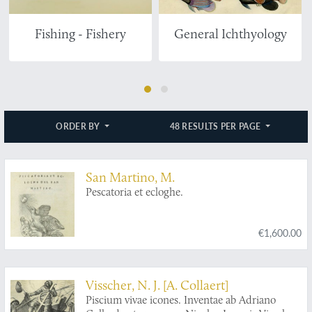
Fishing - Fishery
General Ichthyology
ORDER BY
48 RESULTS PER PAGE
San Martino, M.
Pescatoria et ecloghe.
€1,600.00
Visscher, N. J. [A. Collaert]
Piscium vivae icones. Inventae ab Adriano