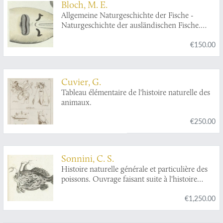
Bloch, M. E.
Allgemeine Naturgeschichte der Fische -
Naturgeschichte der ausländischen Fische.
Plate CXX "Embrio squali pristis. Ein
€150.00
ungebohrner Soegefisch. L'embrion de la scie."
[Sawfish, unborn].
Cuvier, G.
Tableau élémentaire de l'histoire naturelle des
animaux.
€250.00
Sonnini, C. S.
Histoire naturelle générale et particulière des
poissons. Ouvrage faisant suite à l'histoire
naturelle, générale et particulière, composée
€1,250.00
par Leclerc de Buffon, et mis dans un nouvel
ordre par C. S. Sonnini, avec des notes et des
additions. Tomes 1-13. [Complete fish /