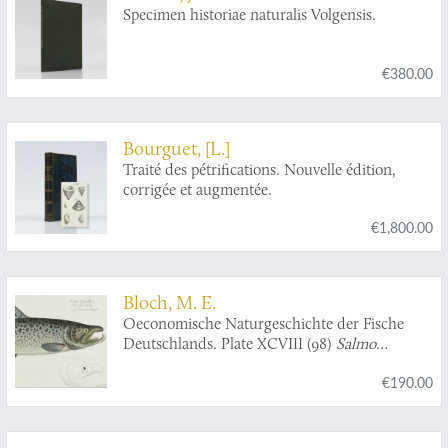
Specimen historiae naturalis Volgensis.
augmenté d'une préface par Mr. Jean Ernest
Emanuel Walch ...traduit de l'allemand par
Jaques Frederic Isenflamm. [Poissons - fish].
€380.00
Bourguet, [L.]
Traité des pétrifications. Nouvelle édition,
corrigée et augmentée.
€1,800.00
Bloch, M. E.
Oeconomische Naturgeschichte der Fische
Deutschlands. Plate XCVIII (98)
Salmo
SalarMas
. Der Hackenlachs. Le saumon
€190.00
Becard.