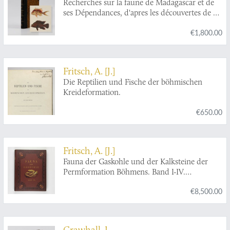
Recherches sur la faune de Madagascar et de
ses Dépendances, d'apres les découvertes de Fr.
P. C. Pollen et D. van Dam. 4me Partie.
€1,800.00
Poissons de Madagascar et de l'Ile de la
Réunion des collections de MM. Pollen et Van
Dam. [AND] Les pêches a Madagascar et es
dépendances. [With six additional plates on
Fritsch, A. [J.]
fishery usually not present].
Die Reptilien und Fische der böhmischen
Kreideformation.
€650.00
Fritsch, A. [J.]
Fauna der Gaskohle und der Kalksteine der
Permformation Böhmens. Band I-IV.
[Complete].
€8,500.00
Crawhall, J.