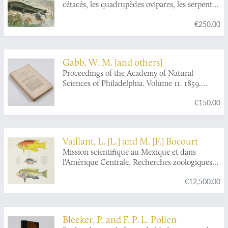
cétacés, les quadrupèdes ovipares, les serpents
et les poissons. Nouvelle édition précédée de
€250.00
l'éloge de Lacépède par Cuvier avec des notes
et la nouvelle classification de M. A.-G.
Desmarest.
Gabb, W, M. [and others]
Proceedings of the Academy of Natural
Sciences of Philadelphia. Volume 11. 1859.
[Complete].
€150.00
Vaillant, L. [L.] and M. [F.] Bocourt
Mission scientifique au Mexique et dans
l'Amérique Centrale. Recherches zoologiques
pour servir à l'histoire de la faune d'Amérique
€12,500.00
Centrale et du Mexique. Poissons.
Bleeker, P. and F. P. L. Pollen