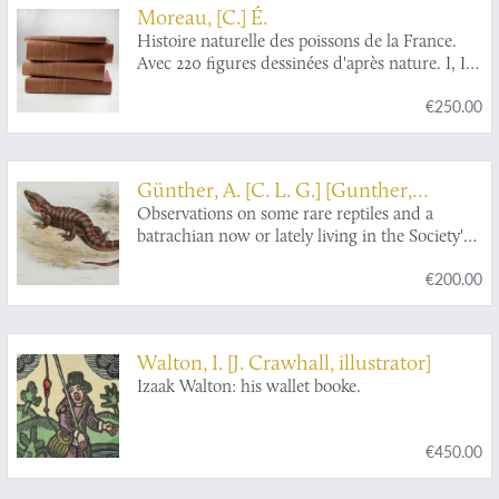
Moreau, [C.] É.
Histoire naturelle des poissons de la France.
Avec 220 figures dessinées d'après nature. I, II,
III [AND] Histoire naturelle des poissons de la
€250.00
France. Supplément. Avec 7 figures dans le
texte. [Complete].
Günther, A. [C. L. G.] [Gunther,
Guenther]
Observations on some rare reptiles and a
batrachian now or lately living in the Society's
Menagerie.
€200.00
Walton, I. [J. Crawhall, illustrator]
Izaak Walton: his wallet booke.
€450.00