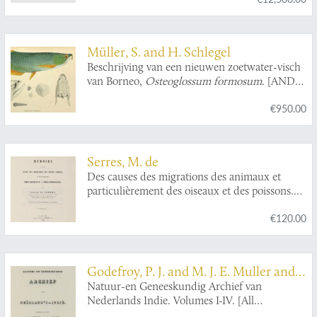
an expedition into the interior of South Africa,
in the years 1834, 1835, and 1836; fitted out by
"The Cape of Good Hope Association for
Exploring Central Africa". Published under the
Müller, S. and H. Schlegel
authority of the Lords Commissioners of Her
Beschrijving van een nieuwen zoetwater-visch
Majesty's Treasury. Mammalia. Aves. Reptilia.
van Borneo,
Osteoglossum formosum
. [AND]
Pisces. Invertebratae. [Complete].
Beschrijving van vier oost-Indische zeevisschen
€950.00
behoorende tot het geslacht
Amphacanthus
.
[AND] Overzigt der uit de Sunda- en
Moluksche zeeën bekende visschen van de
geslachten
Amphiprion, Premnas,
Serres, M. de
Pomacentrus, Clyphisodon, Dascyllus
en
Des causes des migrations des animaux et
Heliases
.
particulièrement des oiseaux et des poissons.
[First Edition].
€120.00
Godefroy, P. J. and M. J. E. Muller and
P. A. Fromm and P. Bleeker (eds.)
Natuur-en Geneeskundig Archief van
Nederlands Indie. Volumes I-IV. [All
published].