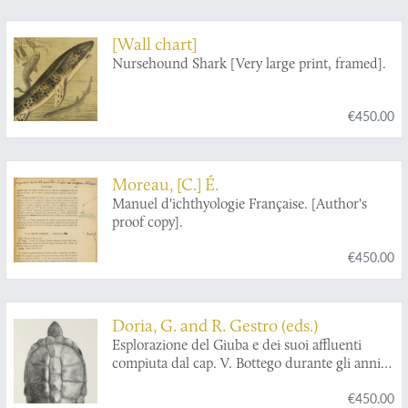
[Wall chart]
Nursehound Shark [Very large print, framed].
€450.00
Moreau, [C.] É.
Manuel d'ichthyologie Française. [Author's
proof copy].
€450.00
Doria, G. and R. Gestro (eds.)
Esplorazione del Giuba e dei suoi affluenti
compiuta dal cap. V. Bottego durante gli anni
1892-93 sotto gli auspicii del Società Geografica
€450.00
Italiana. - Resultati zoologici.