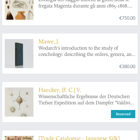
Jahre 1831.
fregata Magenta durante gli anni 1865-1868.
Malacologia (gasteropodi, acefali e
€750.00
brachiopodi).
Mawe, J.
Wodarch's introduction to the study of
conchology: describing the orders, genera, and
species of shells: with observations on the
€380.00
nature and properties of the animals; and
directions for collecting, preserving, and
cleaning shells. Fourth edition, with
considerable additions and alterations.
Haecker, [F. C.] V.
Wissenschaftliche Ergebnisse der Deutschen
Tiefsee Expedition auf dem Dampfer "Valdivia"
1898-1899. Vierzehnter Band. Tiefsee-
Reserved
Radiolarien.
[Trade Catalogue - Japanese Silk]