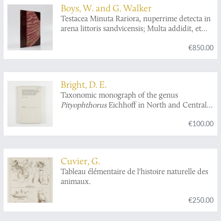
Boys, W. and G. Walker
Testacea Minuta Rariora, nuperrime detecta in
arena littoris sandvicensis; Multa addidit, et
omnium figuras ope microscopii ampliatas
€850.00
accurate delineavit. A collection of the minute
and rare shells, lately discovered in the sand of
the sea shore near Sandwich; Considerably
augmented, and their figures accurately
Bright, D. E.
drawn, as magnified with the microscope.
Taxonomic monograph of the genus
Pityophthorus
Eichhoff in North and Central
America (Coleoptera: Scolytidae).
€100.00
Cuvier, G.
Tableau élémentaire de l'histoire naturelle des
animaux.
€250.00