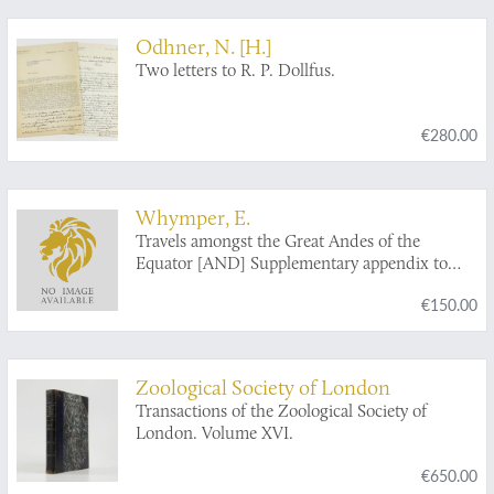
het Hoogduitsch. Vermeerderd met eene
naamlyst der planten, volgens het samenstel
Odhner, N. [H.]
van Linnaeus.
Two letters to R. P. Dollfus.
€280.00
Whymper, E.
Travels amongst the Great Andes of the
Equator [AND] Supplementary appendix to
travels amongst the great Andes of the equator.
€150.00
Zoological Society of London
Transactions of the Zoological Society of
London. Volume XVI.
€650.00