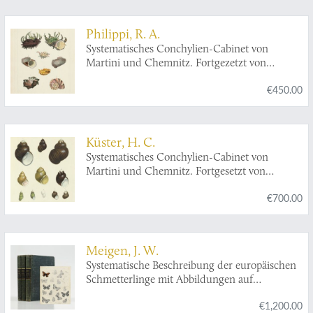
Philippi, R. A.
Systematisches Conchylien-Cabinet von
Martini und Chemnitz. Fortgezetzt von
Hofrath Dr. G. H. v. Schubert und Professor
€450.00
Dr. J. A . Wagner. In Verbindung mit Dr.
Philippi, Dr. L. Pfeiffer und Dr. Dunker neu
herausgegeben und vervollständgt von Dr. H.
C. Kuster. Zweiten Bandes vierte Abtheilung.
Küster, H. C.
Die Gattungen
Delphinula, Scissurella
und
Systematisches Conchylien-Cabinet von
Globulus
. In Abbildungen nach der Natur mit
Martini und Chemnitz. Fortgesetzt von
Beschreibungen von Dr. R. A. Philippi.
Hofrath Dr. G. H. v. Schubert und Professor
€700.00
Dr. J. A. Wagner. In Verbindung mit Dr. L.
Pfeiffer, Dr. Philippi und Dr. Dunker neu
herausgegeben und vervollständigt. Die
Gattungen
Paludina, Hydrocaena
und
Valvata
.
Meigen, J. W.
In Abbildungen nach der Natur.
Systematische Beschreibung der europäischen
Schmetterlinge mit Abbildungen auf
Steintafeln.
€1,200.00