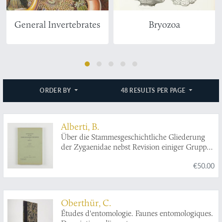
General Invertebrates
Bryozoa
ORDER BY
48 RESULTS PER PAGE
Alberti, B.
Über die Stammesgeschichtliche Gliederung
der Zygaenidae nebst Revision einiger Gruppen
(Insecta, Lepidoptera).
€50.00
Oberthür, C.
Études d'entomologie. Faunes entomologiques.