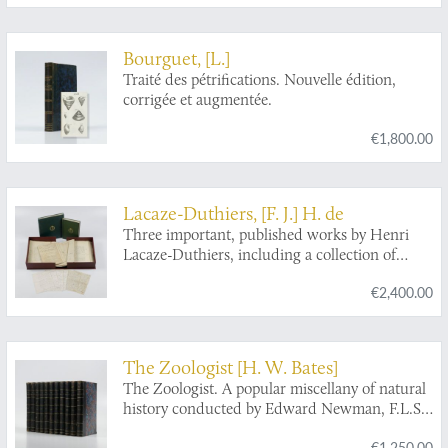
Bourguet, [L.]
Traité des pétrifications. Nouvelle édition,
corrigée et augmentée.
€1,800.00
Lacaze-Duthiers, [F. J.] H. de
Three important, published works by Henri
Lacaze-Duthiers, including a collection of
proof copies and handwritten notes and
€2,400.00
corrections to one of them.
The Zoologist [H. W. Bates]
The Zoologist. A popular miscellany of natural
history conducted by Edward Newman, F.L.S.,
Z.S., &c. Volumes 1-11.
€1,250.00