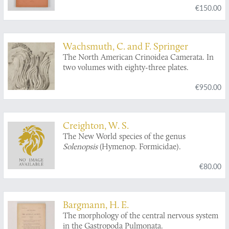
€150.00
XX. [Complete].
Wachsmuth, C. and F. Springer
The North American Crinoidea Camerata. In
two volumes with eighty-three plates.
€950.00
Creighton, W. S.
The New World species of the genus
Solenopsis
(Hymenop. Formicidae).
€80.00
Bargmann, H. E.
The morphology of the central nervous system
in the Gastropoda Pulmonata.