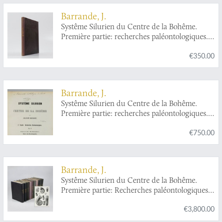
Barrande, J.
Systême Silurien du Centre de la Bohême.
Première partie: recherches paléontologiques.
Vol. III. Texte et 16 planches. Classe des
€350.00
mollusques. Ordre des ptéropodes.
Barrande, J.
Systême Silurien du Centre de la Bohême.
Première partie: recherches paléontologiques.
Continuation éditée par le Musée Bohême. Vol.
€750.00
V. Classe des mollusques, ordre des
brachiopodes. Trois chapitres de texte et
planches.
Barrande, J.
Systême Silurien du Centre de la Bohême.
Première partie: Recherches paléontologiques.
Continuation éditée par le Musée Bohême. Vol.
€3,800.00
II. Classe des mollusques, ordre des
céphalopodes. Texte et 544 planches.