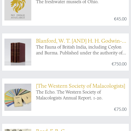
D. H. Stansbery
The freshwater mussels of Ohio.
€45.00
Blanford, W. T. [AND] H. H. Godwin-
Austen [AND] G. K. Gude [AND] H. B.
The Fauna of British India, including Ceylon
and Burma. Published under the authority of
Preston
the Secretary of State for India in Council.
€750.00
Mollusca. Parts I-IV. [Complete].
[The Western Society of Malacologists]
The Echo. The Western Society of
Malacologists Annual Report. 1-20.
€75.00
Reed, F. R. C.