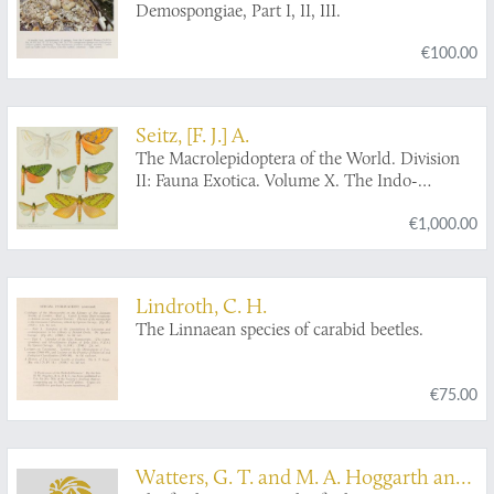
Demospongiae, Part I, II, III.
€100.00
Seitz, [F. J.] A.
The Macrolepidoptera of the World. Division
II: Fauna Exotica. Volume X. The Indo-
Australian Bombyces and Sphinges.
€1,000.00
Lindroth, C. H.
The Linnaean species of carabid beetles.
€75.00
Watters, G. T. and M. A. Hoggarth and