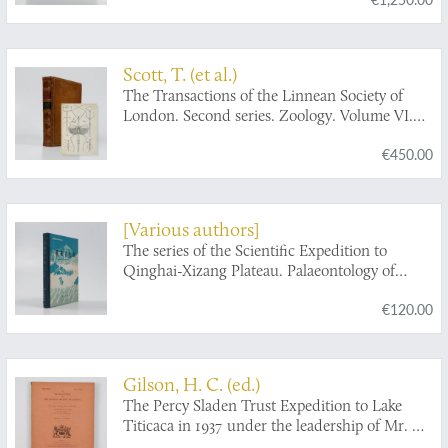
Scott, T. (et al.)
The Transactions of the Linnean Society of
London. Second series. Zoology. Volume VI.
[Crustacea].
€450.00
[Various authors]
The series of the Scientific Expedition to
Qinghai-Xizang Plateau. Palaeontology of
Xizang [Tibet]. Book IV.
€120.00
Gilson, H. C. (ed.)
The Percy Sladen Trust Expedition to Lake
Titicaca in 1937 under the leadership of Mr. H.
Cary Gilson, M.A.. Reports 1-6, VII-XII, XIII-