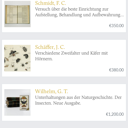
Schmidt, F. C.
Versuch über die beste Einrichtung zur
Aufstellung, Behandlung und Aufbewahrung
der verschiedenen Naturkörper und
€350.00
Gegenstände der Kunst, vorzüglich der
Conchylien-Sammlungen, nebst kurzer
Beurtheilung der conchyliologischen Systeme
und Schriften und einer tabellarischen
Schäffer, J. C.
Zusammenstellung und Vergleichung der
Verschiedene Zweifalter und Käfer mit
sechs besten und neuesten conchyliologischen
Hörnern.
Systeme, welchen ein Verzeichniß der am
meisten bekannten Conchylien angehängt ist,
€380.00
wie solche nach dem Lamarkischen System
geordnet werden können.
Wilhelm, G. T.
Unterhaltungen aus der Naturgeschichte. Der
Insecten. Neue Ausgabe.
€1,200.00