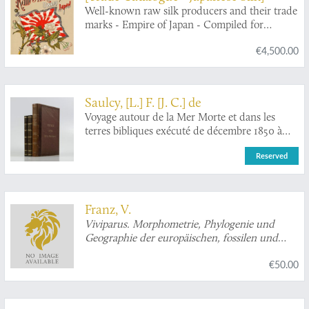
Well-known raw silk producers and their trade
marks - Empire of Japan - Compiled for
Louisiana Purchase Exposition 1904.
€4,500.00
Saulcy, [L.] F. [J. C.] de
Voyage autour de la Mer Morte et dans les
terres bibliques exécuté de décembre 1850 à
avril 1851. Relation de voyage; atlas.
Reserved
[Complete].
Franz, V.
Viviparus. Morphometrie, Phylogenie und
Geographie der europäischen, fossilen und
rezenten Paludinen. [Signed by the author].
€50.00