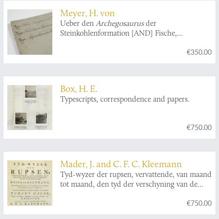
Meyer, H. von
Ueber den
Archegosaurus
der
Steinkohlenformation [AND] Fische,
Echinodermen und andere Versteinerungen
€350.00
aus dem Muschelkalk Oberschlesiens [AND]
Sphyraenodus
aus dem Tertiärsande von
Flonheim.
Box, H. E.
Typescripts, correspondence and papers.
€750.00
Mader, J. and C. F. C. Kleemann
Tyd-wyzer der rupsen, vervattende, van maand
tot maand, den tyd der verschyning van de
door Rösel en Kleemann, beschreeven en
€750.00
afgebeelde rupsen, benevens haar voedzel. Ten
nutte en dienst der liefhebbers opgesteld. Uit