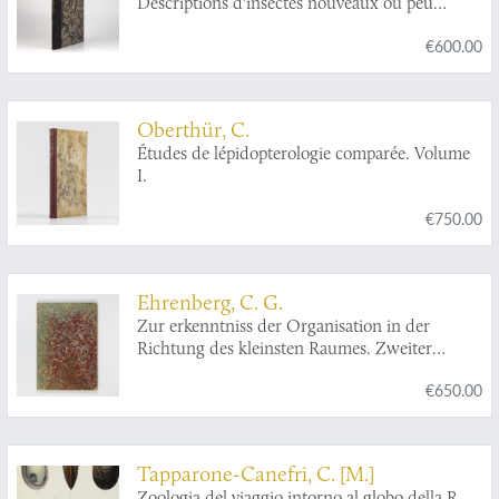
Descriptions d'insectes nouveaux ou peu
connus. I. Étude sur la faune des lépidoptères
€600.00
de l'Algerie.
Oberthür, C.
Études de lépidopterologie comparée. Volume
I.
€750.00
Ehrenberg, C. G.
Zur erkenntniss der Organisation in der
Richtung des kleinsten Raumes. Zweiter
Beitrag. Entwicklung, Lebensdauer und
€650.00
Structur der Magenthiere und Räderthiere
oder sogenannten Infusorien, nebst einer
physiologischen Characteristik beider Klassen
und 412 Arten derselben. Vorgetragen in der
Tapparone-Canefri, C. [M.]
Akademie der Wissenschaften zu Berlin im
Zoologia del viaggio intorno al globo della R.