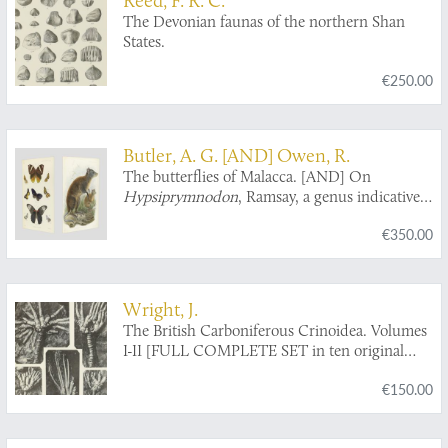
The Devonian faunas of the northern Shan
States.
€250.00
Butler, A. G. [AND] Owen, R.
The butterflies of Malacca. [AND] On
Hypsiprymnodon
, Ramsay, a genus indicative
of a distinct family (Pleopodidae) in the
€350.00
diprodont section of the marsupialia.
Wright, J.
The British Carboniferous Crinoidea. Volumes
I-II [FULL COMPLETE SET in ten original
parts].
€150.00