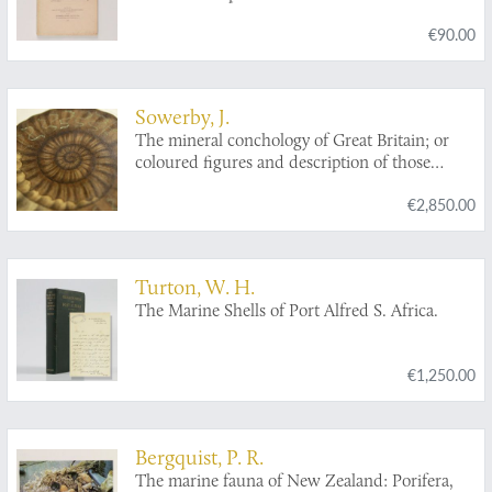
€90.00
Sowerby, J.
The mineral conchology of Great Britain; or
coloured figures and description of those
remains of testaceous animals or shells, which
€2,850.00
have been preserved at various times and
depths in the Earth. Volumes I - II.
Turton, W. H.
The Marine Shells of Port Alfred S. Africa.
€1,250.00
Bergquist, P. R.
The marine fauna of New Zealand: Porifera,