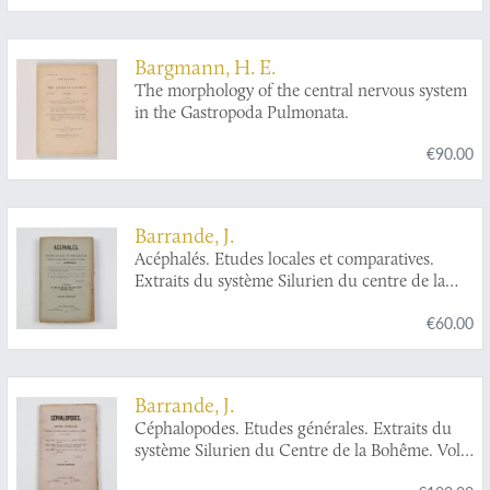
Atlantic Coast of the United States, from 1877
to 1880.
Bargmann, H. E.
The morphology of the central nervous system
in the Gastropoda Pulmonata.
€90.00
Barrande, J.
Acéphalés. Etudes locales et comparatives.
Extraits du système Silurien du centre de la
Bohème. Vol. VI. Acéphalés.
€60.00
Barrande, J.
Céphalopodes. Etudes générales. Extraits du
système Silurien du Centre de la Bohême. Vol.
II, Texte V. Chap. XVII. Partie initiale de la