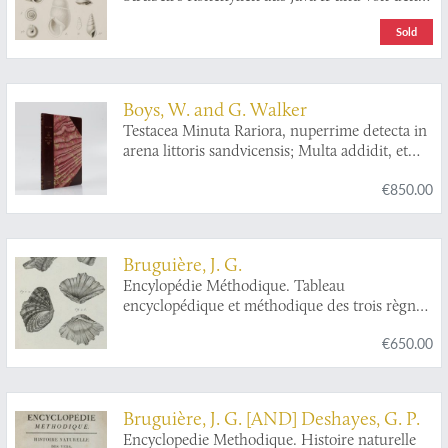
Molukken. [Complete].
Sold
Boys, W. and G. Walker
Testacea Minuta Rariora, nuperrime detecta in
arena littoris sandvicensis; Multa addidit, et
omnium figuras ope microscopii ampliatas
€850.00
accurate delineavit. A collection of the minute
and rare shells, lately discovered in the sand of
the sea shore near Sandwich; Considerably
augmented, and their figures accurately
Bruguière, J. G.
drawn, as magnified with the microscope.
Encylopédie Méthodique. Tableau
encyclopédique et méthodique des trois règnes
de la nature. Contenant l'helminthologie, ou
€650.00
les vers infusoires, les vers intestins, les vers
mollusques, &c.
Bruguière, J. G. [AND] Deshayes, G. P.
Encyclopedie Methodique. Histoire naturelle