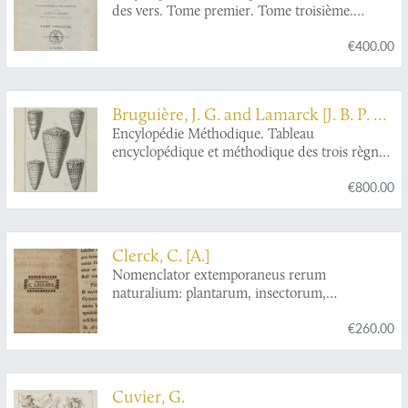
des vers. Tome premier. Tome troisième.
[Texts].
€400.00
Bruguière, J. G. and Lamarck [J. B. P. A.
de Monet de] and Candolle, [A. P.] de
Encylopédie Méthodique. Tableau
encyclopédique et méthodique des trois règnes
de la nature. Contenant l'helminthologie, ou
€800.00
les vers infusoires, les vers intestins, les vers
mollusques, &c.
Clerck, C. [A.]
Nomenclator extemporaneus rerum
naturalium: plantarum, insectorum,
conchyliorum, secundum systema naturæ
€260.00
linnæanum. Editus a Carol Clerck.
Cuvier, G.