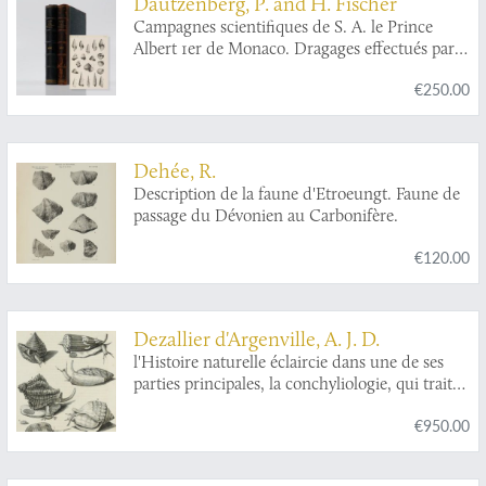
Dautzenberg, P. and H. Fischer
Campagnes scientifiques de S. A. le Prince
Albert 1er de Monaco. Dragages effectués par
l'Hirondelle et par la Princesse-Alice, 1888-1895
€250.00
[AND] 1888-1896 [AND] Mollusques
appartenant a la famille des Scalidae et au
genre
Mathildia
.
Dehée, R.
Description de la faune d'Etroeungt. Faune de
passage du Dévonien au Carbonifère.
€120.00
Dezallier d'Argenville, A. J. D.
l'Histoire naturelle éclaircie dans une de ses
parties principales, la conchyliologie, qui traite
des coquillages de mer, de rivière et de terre;
€950.00
ouvrage dans lequel on trouve une nouvelle
méthode Latine & Françoise de les diviser:
augmenté de la zoomorphose, ou