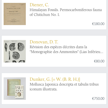
representation des animaux a coquilles, avec
Diener, C.
leurs explications. Nouvelle édition. Enrichie
Himalayan Fossils. Permocarboniferous fauna
de figures dessinées d'après nature.
of Chitichun No. I.
€180.00
Donovan, D. T.
Révision des espèces décrites dans la
"Monographie des Ammonites" (Lias Inférieur)
de P. Reynès.
€80.00
Dunker, G. [= W. (B. R. H.)]
Mollusca Japonica descripta et tabulis tribus
iconum illustrata.
€750.00