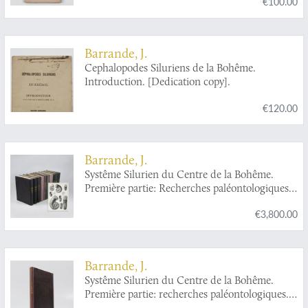
€100.00
coquille. Observations générales. Chap. XVIII.
Distribution verticale des Céphalopodes, dans
l'ensemble des contrées paléozoiques. Chap.
XIX. Résumé général de nos études sur les
Barrande, J.
Céphalopodes.
Cephalopodes Siluriens de la Bohême.
Introduction. [Dedication copy].
€120.00
Barrande, J.
Systême Silurien du Centre de la Bohême.
Première partie: Recherches paléontologiques.
Continuation éditée par le Musée Bohême. Vol.
€3,800.00
II. Classe des mollusques, ordre des
céphalopodes. Texte et 544 planches.
Barrande, J.
Systême Silurien du Centre de la Bohême.
Première partie: recherches paléontologiques.
Vol. III. Texte et 16 planches. Classe des