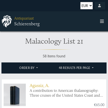
Antiquariaat
Schierenberg
Malacology List 21
58 items found
ORDER BY
48 RESULTS PER PAGE
Agassiz, A.
A contribution to American thalassography:
Three cruises of the United States Coast and
Geodetic Survey Steamer Blake, in the Gulf of
€65.00
Mexico, in the Caribbean Sea, and along the