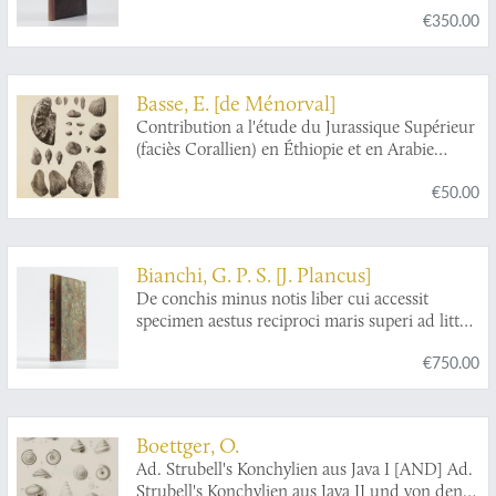
€350.00
mollusques. Ordre des ptéropodes.
Basse, E. [de Ménorval]
Contribution a l'étude du Jurassique Supérieur
(faciès Corallien) en Éthiopie et en Arabie
méridionale.
€50.00
Bianchi, G. P. S. [J. Plancus]
De conchis minus notis liber cui accessit
specimen aestus reciproci maris superi ad littus
portumque Arimini.
€750.00
Boettger, O.
Ad. Strubell's Konchylien aus Java I [AND] Ad.
Strubell's Konchylien aus Java II und von den