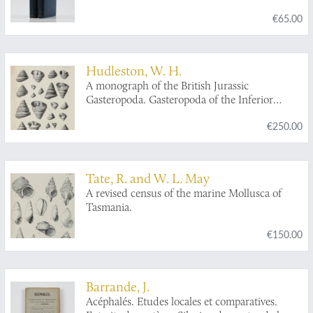
Geodetic Survey Steamer Blake, in the Gulf of
€65.00
Mexico, in the Caribbean Sea, and along the
Atlantic Coast of the United States, from 1877
to 1880.
Hudleston, W. H.
A monograph of the British Jurassic
Gasteropoda. Gasteropoda of the Inferior
Oolite. Parts 1-9. [Complete].
€250.00
Tate, R. and W. L. May
A revised census of the marine Mollusca of
Tasmania.
€150.00
Barrande, J.
Acéphalés. Etudes locales et comparatives.