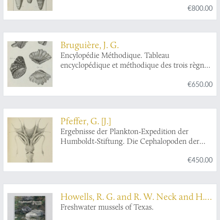
€800.00
les vers infusoires, les vers intestins, les vers
mollusques, &c.
Bruguière, J. G.
Encylopédie Méthodique. Tableau
encyclopédique et méthodique des trois règnes
de la nature. Contenant l'helminthologie, ou
€650.00
les vers infusoires, les vers intestins, les vers
mollusques, &c.
Pfeffer, G. [J.]
Ergebnisse der Plankton-Expedition der
Humboldt-Stiftung. Die Cephalopoden der
Plankton-Expedition. Zugleich eine
€450.00
monographische Übersicht der Oegopsiden
Cephalopoden. Hierzu ein Atlas von 48 Tafeln.
[The complete Cephalopoda].
Howells, R. G. and R. W. Neck and H.
D. Murray
Freshwater mussels of Texas.