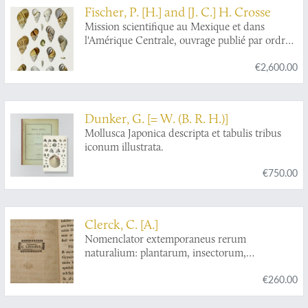
Fischer, P. [H.] and [J. C.] H. Crosse
Mission scientifique au Mexique et dans
l'Amérique Centrale, ouvrage publié par ordre
de S. M. l'Empereur et par les soins du Ministre
€2,600.00
de l'Instruction publique. Recherches
zoologiques pour servir à l'histoire de la faune
d'Amérique Centrale et du Mexique publiées
sous la direction de M. Milne Edwards.
Dunker, G. [= W. (B. R. H.)]
Septième Partie. Études sur les mollusques
Mollusca Japonica descripta et tabulis tribus
terrestres et fluviatiles du Mexique et du
iconum illustrata.
Guatemala.
€750.00
Clerck, C. [A.]
Nomenclator extemporaneus rerum
naturalium: plantarum, insectorum,
conchyliorum, secundum systema naturæ
€260.00
linnæanum. Editus a Carol Clerck.