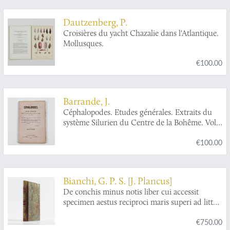
Dautzenberg, P.
Croisières du yacht Chazalie dans l'Atlantique.
Mollusques.
€100.00
Barrande, J.
Céphalopodes. Etudes générales. Extraits du
système Silurien du Centre de la Bohême. Vol.
II, Texte V. Chap. XVII. Partie initiale de la
€100.00
coquille. Observations générales. Chap. XVIII.
Distribution verticale des Céphalopodes, dans
l'ensemble des contrées paléozoiques. Chap.
XIX. Résumé général de nos études sur les
Bianchi, G. P. S. [J. Plancus]
Céphalopodes.
De conchis minus notis liber cui accessit
specimen aestus reciproci maris superi ad littus
portumque Arimini.
€750.00