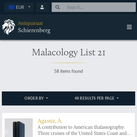
EUR
Antiquariaat
Schierenberg
Malacology List 21
58 items found
ORDER BY
48 RESULTS PER PAGE
Agassiz, A.
A contribution to American thalassography:
Three cruises of the United States Coast and