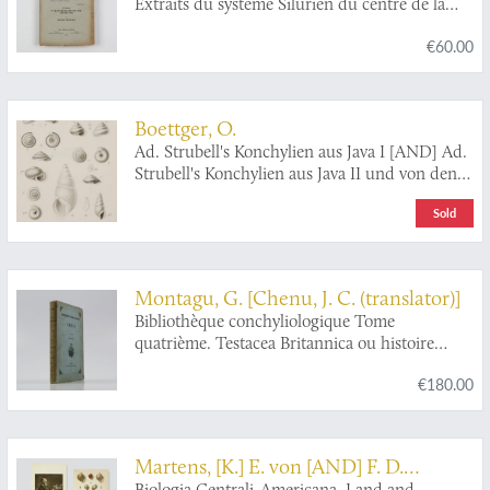
Extraits du système Silurien du centre de la
Bohème. Vol. VI. Acéphalés.
€60.00
Boettger, O.
Ad. Strubell's Konchylien aus Java I [AND] Ad.
Strubell's Konchylien aus Java II und von den
Molukken. [Complete].
Sold
Montagu, G. [Chenu, J. C. (translator)]
Bibliothèque conchyliologique Tome
quatrième. Testacea Britannica ou histoire
naturelle des coquilles marines fluviatiles et
€180.00
terrestres d'Angleterre.
Martens, [K.] E. von [AND] F. D.
Biologia Centrali-Americana. Land and