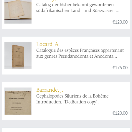
Catalog der bisher bekannt gewordenen
südafrikanischen Land- und Süsswasser-
Mollusken mit besonderer Berücksichtigung
€120.00
des von Dr. Penther gesammelten Materiales.
Locard, A.
Catalogue des espèces Françaises appartenant
aux genres Pseudanodonta et Anodonta
connues jusqu'à ce jour.
€175.00
Barrande, J.
Cephalopodes Siluriens de la Bohême.
Introduction. [Dedication copy].
€120.00