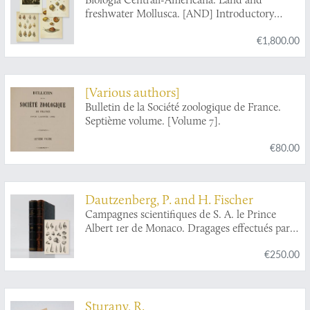
Godman
freshwater Mollusca. [AND] Introductory
Volume.
€1,800.00
[Various authors]
Bulletin de la Société zoologique de France.
Septième volume. [Volume 7].
€80.00
Dautzenberg, P. and H. Fischer
Campagnes scientifiques de S. A. le Prince
Albert 1er de Monaco. Dragages effectués par
l'Hirondelle et par la Princesse-Alice, 1888-1895
€250.00
[AND] 1888-1896 [AND] Mollusques
appartenant a la famille des Scalidae et au
genre
Mathildia
.
Sturany, R.