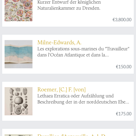
Kurzer Entwurf der königlichen
Naturalienkammer zu Dresden.
€3,800.00
Milne-Edwards, A.
Les explorations sous-marines du "Travailleur"
dans l'Océan Atlantique et dans la
Méditerranée wen 1880 et 1881.
€150.00
Roemer, [C.] F. [von]
Lethaea Erratica oder Aufzählung und
Beschreibung der in der norddeutschen Ebene
vorkommenden Diluvial-Geschiebe nordischer
€175.00
Sedimentär-Gesteine.