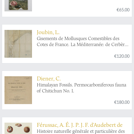
€65.00
Joubin, L.
Gisements de Mollusques Comestibles des
Cotes de France. La Méditerranée: de Cerbère
à l'embrouchure de l'Hérault. (Avec une Carte).
€120.00
Diener, C.
Himalayan Fossils. Permocarboniferous fauna
of Chitichun No. I.
€180.00
Férussac, A. É. J. P. J. F. d'Audebert de
Histoire naturelle générale et particulière des