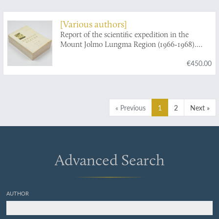
[Various authors]
Report of the scientific expedition in the
Mount Jolmo Lungma Region (1966-1968).
Palaeontology. I-III.
€450.00
« Previous
1
2
Next »
Advanced Search
AUTHOR