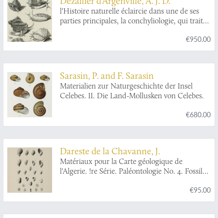
Dezallier d'Argenville, A. J. D.
l'Histoire naturelle éclaircie dans une de ses
parties principales, la conchyliologie, qui traite
des coquillages de mer, de rivière et de terre;
€950.00
ouvrage dans lequel on trouve une nouvelle
méthode Latine & Françoise de les diviser:
augmenté de la zoomorphose, ou
representation des animaux a coquilles, avec
Sarasin, P. and F. Sarasin
leurs explications. Nouvelle édition. Enrichie
Materialien zur Naturgeschichte der Insel
de figures dessinées d'après nature.
Celebes. II. Die Land-Mollusken von Celebes.
€680.00
Dareste de la Chavanne, J.
Matériaux pour la Carte géologique de
l'Algerie. !re Série. Paléontologie No. 4. Fossiles
tertiaires de la Région de Guelma.
€95.00