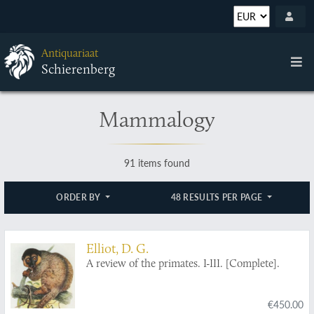
Antiquariaat
Schierenberg
Mammalogy
91 items found
ORDER BY
48 RESULTS PER PAGE
Elliot, D. G.
A review of the primates. I-III. [Complete].
€450.00