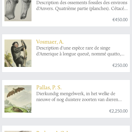
Description des ossements fossiles des environs
d'Anvers. Quatrième partie (planches). Cétacés
genre:
Plesiocetus
.
€450.00
Vosmaer, A.
Description d'une espèce rare de singe
d'Amerique à longue queuë, nommé quatto,
par les naturels de païs, et, par les Hollandais,
€250.00
bosch-duivel, (diable des bois,) ou slinger-aap,
(singe voltigeur;) reçu de la colonie
Hollandoise de Surinam; et conservé dans le
cabinet de son altesse sérénissime,
Pallas, P. S.
monseigneur le prince d'Orange et de Nassau,
Dierkundig mengelwerk, in het welke de
Stadhouder héreditaire, gouverneur, capitaine
nieuwe of nog duistere zoorten van dieren
géneral et amirail des Provinces-Unies des
door naauwkeurige afbeeldingen,
Pais-Bas, &c. &c. &c.
€2,250.00
beschryvingen en verhandelingen opgehelderd
worden. In het Latyn beschreeven door den
heer P. S. Pallas ... vertaald en met
aanmerkingen voorzien door P. Boddaert M.D.