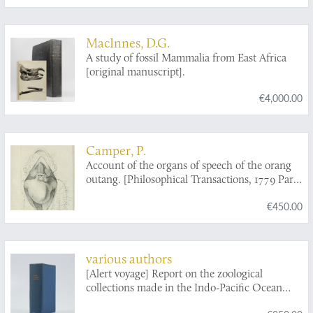
MacInnes, D.G.
A study of fossil Mammalia from East Africa
[original manuscript].
€4,000.00
Camper, P.
Account of the organs of speech of the orang
outang. [Philosophical Transactions, 1779 Part
I].
€450.00
various authors
[Alert voyage] Report on the zoological
collections made in the Indo-Pacific Ocean
during the voyage of the HMS Alert 1881-1882.