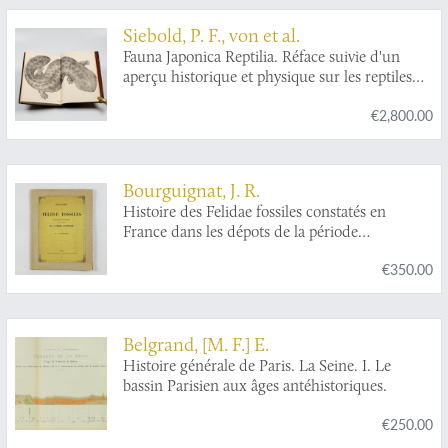
Siebold, P. F., von et al.
Fauna Japonica Reptilia. Réface suivie d'un
aperçu historique et physique sur les reptiles
du Japon. [BOUND WITH] Fauna Japonica.
€2,800.00
Coup-d'oeil sur la faune des iles de la sonde et
de l'empire du Japon. Discours préliminaire
destiné à servir d'introduction à la Faune du
Japon. [AND] Aperçu général et spécifique sur
Bourguignat, J. R.
les mammifères qui habitent le Japon et les iles
Histoire des Felidae fossiles constatés en
qui en dépendent.
France dans les dépots de la période
quaternaire.
€350.00
Belgrand, [M. F.] E.
Histoire générale de Paris. La Seine. I. Le
bassin Parisien aux âges antéhistoriques.
€250.00