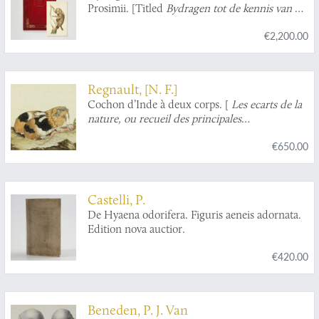
Prosimii. [Titled
Bydragen tot de kennis van de
Lemuridae
on front board].
€2,200.00
Regnault, [N. F.]
Cochon d’Inde à deux corps. [
Les ecarts de la
nature, ou recueil des principales
monstruosités que la nature produit dans le
€650.00
genre animal planche 2
].
Castelli, P.
De Hyaena odorifera. Figuris aeneis adornata.
Edition nova auctior.
€420.00
Beneden, P. J. Van