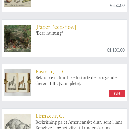
€850.00
communicat. I. Chr. Weigel excudit. Plate 1.3.
[Paper Peepshow]
"Bear hunting".
€1,100.00
Pasteur, I. D.
Beknopte natuurlijke historie der zoogende
dieren. I-III. [Complete].
Sold
Linnaeus, C.
Beskrifning på et Americanskt diur, som Hans
Konglige Hoghet gifvit til undersökning.