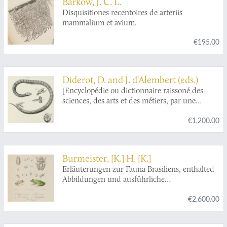
Barkow, J. C. L.
VI. Stukken. Met plaaten.
Disquisitiones recentoires de arteriis
mammalium et avium.
€195.00
Diderot, D. and J. d'Alembert (eds.)
[Encyclopédie ou dictionnaire raissoné des
sciences, des arts et des métiers, par une
société de gens de lettres. Mis en ordre et
€1,200.00
publié par M***]. Recueil des planches, sur les
sciences et les arts méchaniques. Avec leur
explication. Histoire naturelle. Regnes animal,
végétal et minéral. [Herpetology and
Burmeister, [K.] H. [K.]
mammals].
Erläuterungen zur Fauna Brasiliens, enthalted
Abbildungen und ausführliche
Beschreibungen neur oder ungenügend
€2,600.00
bekannter Thier-Arten. Mit XXXII Tafeln.