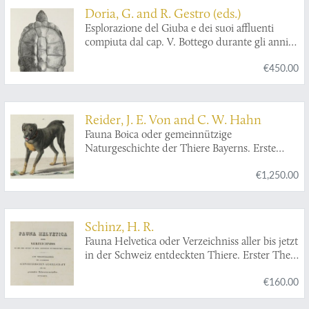
Doria, G. and R. Gestro (eds.)
Esplorazione del Giuba e dei suoi affluenti
compiuta dal cap. V. Bottego durante gli anni
1892-93 sotto gli auspicii del Società Geografica
€450.00
Italiana. - Resultati zoologici.
Reider, J. E. Von and C. W. Hahn
Fauna Boica oder gemeinnützige
Naturgeschichte der Thiere Bayerns. Erste
Abtheilung. Säugethiere.
€1,250.00
Schinz, H. R.
Fauna Helvetica oder Verzeichniss aller bis jetzt
in der Schweiz entdeckten Thiere. Erster Theil.
Verzeichniss der in der Schweiz
€160.00
vorkommenden Wirbelthiere.