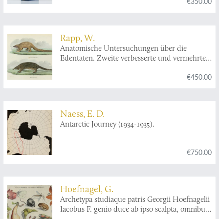
€350.00
Rapp, W.
Anatomische Untersuchungen über die
Edentaten. Zweite verbesserte und vermehrte
Auflage.
€450.00
Naess, E. D.
Antarctic Journey (1934-1935).
€750.00
Hoefnagel, G.
Archetypa studiaque patris Georgii Hoefnagelii
Iacobus F. genio duce ab ipso scalpta, omnibus
philomusis amica D: ac perbenique