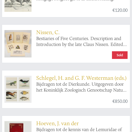
€120.00
Nissen, C.
Bestiaries of Five Centuries. Description and
Introduction by the late Claus Nissen. Edited
and Revised by Sandra Raphael. With an
Sold
Introductory by S. Peter Dance.
Schlegel, H. and G. F. Westerman (eds.)
Bijdragen tot de Dierkunde. Uitgegeven door
het Koninklijk Zoologisch Genootschap Natura
Artis Magistra. Eerste Deel. [= Issues 1-6].
€850.00
Hoeven, J. van der
Bijdragen tot de kennis van de Lemuridae of