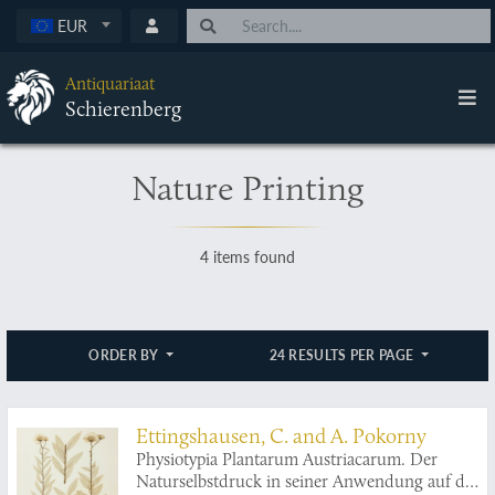
EUR
Antiquariaat
Schierenberg
Nature Printing
4 items found
ORDER BY
24 RESULTS PER PAGE
Ettingshausen, C. and A. Pokorny
Physiotypia Plantarum Austriacarum. Der
Naturselbstdruck in seiner Anwendung auf die