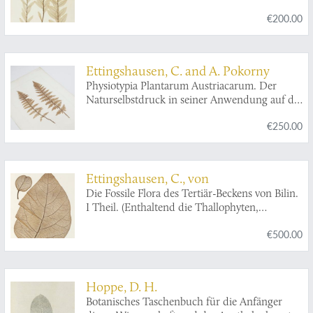
Gefässpflanzen des Österreichischen
€200.00
Kaiserstaates, mit besonderer Berücksichtigung
der Nervation in den Flächenorganen der
Pflanzen. Plate 627.
Inula salicina
.
Ettingshausen, C. and A. Pokorny
Physiotypia Plantarum Austriacarum. Der
Naturselbstdruck in seiner Anwendung auf die
Gefässpflanzen des Österreichischen
€250.00
Kaiserstaates, mit besonderer Berücksichtigung
der Nervation in den Flächenorganen der
Pflanzen. Plate 23.
Aspidium rigidum
.
Ettingshausen, C., von
Die Fossile Flora des Tertiär-Beckens von Bilin.
I Theil. (Enthaltend die Thallophyten,
Kryptogamischen Gefässpflanzen;
€500.00
Monokotyledonen, Coniferen, Julifloren und
Oleraceen).
Hoppe, D. H.
Botanisches Taschenbuch für die Anfänger