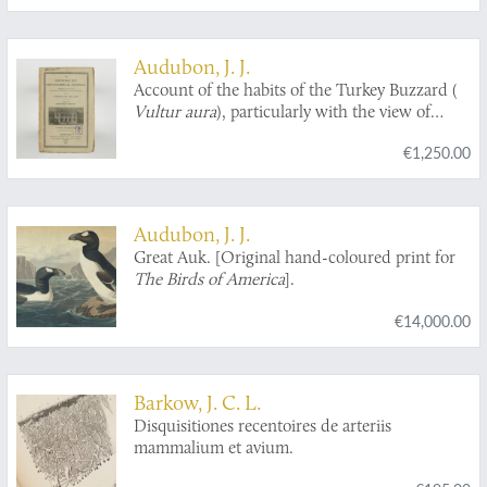
Audubon, J. J.
Account of the habits of the Turkey Buzzard (
Vultur aura
), particularly with the view of
exploding the opinion generally entertained of
€1,250.00
its extraordinary power of smelling.
Audubon, J. J.
Great Auk. [Original hand-coloured print for
The Birds of America
].
€14,000.00
Barkow, J. C. L.
Disquisitiones recentoires de arteriis
mammalium et avium.