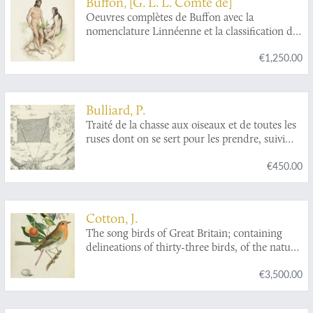
Buffon, [G. L. L. Comte de]
Oeuvres complètes de Buffon avec la
nomenclature Linnéenne et la classification de
Cuvier. Revues sur l'édition in 4to de
€1,250.00
l'Imprimerie Royale et annotées par M.
Flourens.
Bulliard, P.
Traité de la chasse aux oiseaux et de toutes les
ruses dont on se sert pour les prendre, suivi
d'une collection considerable de figures et de
€450.00
pièges nouveux propres à différentes chasses.
Nouvelle édition, augmentée de la méthode
pour faire les filets; de beaucoup de détails sur
la chasse au gibier-plume, et ornée d'un grand
Cotton, J.
nombre de figures représentant les oiseaux que
The song birds of Great Britain; containing
l'on chasse en France.
delineations of thirty-three birds, of the natural
size, (incl. the genus
Sylvia
of Latham,)
€3,500.00
coloured principally from living specimens,
with some account of their habits, and
occasional direction for their treatment in