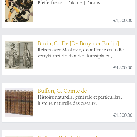
Pfefferfresser. Tukane. [Tucans].
€1,500.00
Bruin, C., De [De Bruyn or Bruijn]
Reizen over Moskovie, door Persie en Indie:
verrykt met driehondert kunstplaten,
vertoonende de beroemste lantschappen en
€4,800.00
steden, ook de byzondere dragten, beesten,
gewassen en planten, die door gevonden
worden: voor al derzelver oudheden, en wel
voornamentlyk heel uitvoerig, die van het
Buffon, G. Comte de
heerlijke en van oudts de geheele werrelt door
Histoire naturelle, générale et particulière:
befaemde hof van Persepolis, by den Persianen
histoire naturelle des oiseaux.
Tchilminar genaemt. Alles door den Autheur
zelf met groote naeukeurigheit na 't leven
€1,500.00
afgetekent, en nooit voor dezen in 't ligt
gebragt.