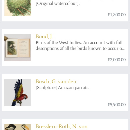
[Original watercolour].
€1,300.00
Bond, J.
Birds of the West Indies. An account with full
descriptions of all the birds known to occur or
have occurred on the West Indian Islands.
€2,000.00
[The rare true first edition].
Bosch, G. van den
[Sculpture] Amazon parrots.
€9,900.00
Bresslern-Roth, N. von