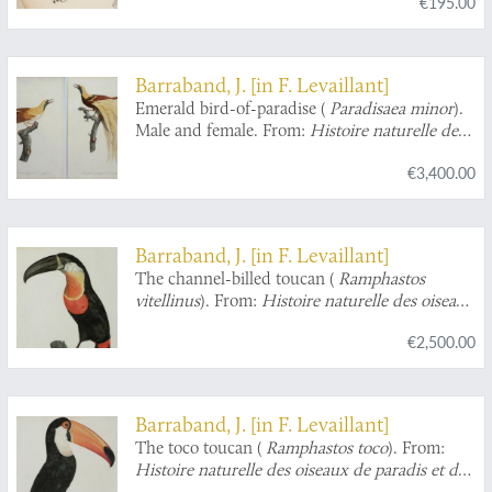
€195.00
Barraband, J. [in F. Levaillant]
Emerald bird-of-paradise (
Paradisaea minor
).
Male and female. From:
Histoire naturelle des
oiseaux de paradis et des rolliers, suivie de celle
€3,400.00
des Toucans et des Barbus
[Plates 4 and 5. Le
Petit Oiseau de Paradis Emeraude].
Barraband, J. [in F. Levaillant]
The channel-billed toucan (
Ramphastos
vitellinus
). From:
Histoire naturelle des oiseaux
de paradis et des rolliers, suivie de celle des
€2,500.00
Toucans et des Barbus
[Plate 7. Le Pignancoin].
Barraband, J. [in F. Levaillant]
The toco toucan (
Ramphastos toco
). From:
Histoire naturelle des oiseaux de paradis et des
rolliers, suivie de celle des Toucans et des