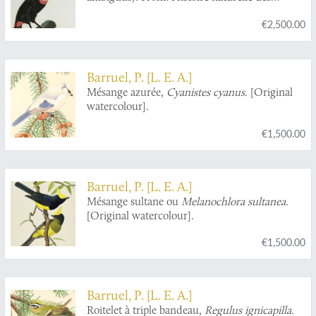
oiseaux de paradis et des rolliers, suivie de celle
€2,500.00
des Toucans et des Barbus
[Plate 9. Le Tocard].
Barruel, P. [L. E. A.]
Mésange azurée,
Cyanistes cyanus
. [Original
watercolour].
€1,500.00
Barruel, P. [L. E. A.]
Mésange sultane ou
Melanochlora sultanea
.
[Original watercolour].
€1,500.00
Barruel, P. [L. E. A.]
Roitelet à triple bandeau,
Regulus ignicapilla.