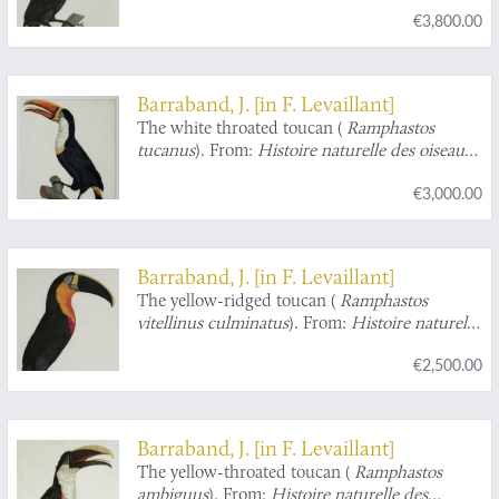
€3,800.00
Barbus
[Plate 2. Le Toco].
Barraband, J. [in F. Levaillant]
The white throated toucan (
Ramphastos
tucanus
). From:
Histoire naturelle des oiseaux
de paradis et des rolliers, suivie de celle des
€3,000.00
Toucans et des Barbus
[Plate 4. Le Cocan à
collier jaune].
Barraband, J. [in F. Levaillant]
The yellow-ridged toucan (
Ramphastos
vitellinus culminatus
). From:
Histoire naturelle
des oiseaux de paradis et des rolliers, suivie de
€2,500.00
celle des Toucans et des Barbus
[Plate 5. Le
grand Toucan à gorge orange].
Barraband, J. [in F. Levaillant]
The yellow-throated toucan (
Ramphastos
ambiguus
). From:
Histoire naturelle des