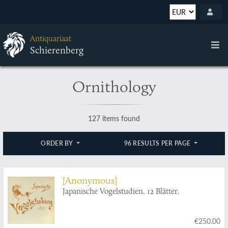
Antiquariaat
Schierenberg
Ornithology
127 items found
ORDER BY
96 RESULTS PER PAGE
[Anonymous]
Japanische Vogelstudien. 12 Blätter.
€250.00