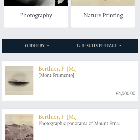
Photography
Nature Printing
ORDER BY
12 RESULTS PER PAGE
Berthier, P. [M.]
[Mont Frumento].
€4,500.00
Berthier, P. [M.]
Photographic panorama of Mount Etna.