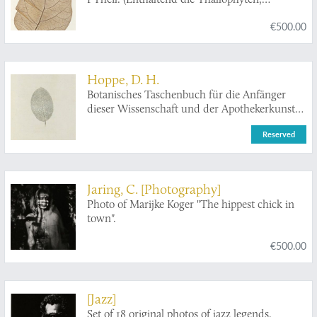
Kryptogamischen Gefässpflanzen;
€500.00
Monokotyledonen, Coniferen, Julifloren und
Oleraceen).
Hoppe, D. H.
Botanisches Taschenbuch für die Anfänger
dieser Wissenschaft und der Apothekerkunst
auf das Jahr 1790.
Reserved
Jaring, C. [Photography]
Photo of Marijke Koger "The hippest chick in
town".
€500.00
[Jazz]
Set of 18 original photos of jazz legends,