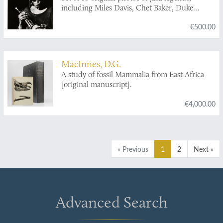
including Miles Davis, Chet Baker, Duke
Ellington, and Ella Fitzgerald.
€500.00
MacInnes, D.G.
A study of fossil Mammalia from East Africa
[original manuscript].
€4,000.00
« Previous
1
2
Next »
Advanced Search