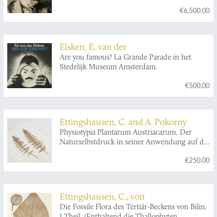
€6,500.00
Elsken, E. van der
Are you famous? La Grande Parade in het
Stedelijk Museum Amsterdam.
€500.00
Ettingshausen, C. and A. Pokorny
Physiotypia Plantarum Austriacarum. Der
Naturselbstdruck in seiner Anwendung auf die
Gefässpflanzen des Österreichischen
€250.00
Kaiserstaates, mit besonderer Berücksichtigung
der Nervation in den Flächenorganen der
Pflanzen. Plate 23.
Aspidium rigidum
.
Ettingshausen, C., von
Die Fossile Flora des Tertiär-Beckens von Bilin.
I Theil. (Enthaltend die Thallophyten,