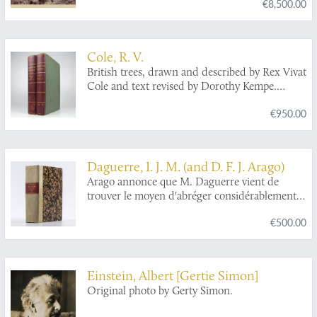
€8,500.00
Cole, R. V.
British trees, drawn and described by Rex Vivat
Cole and text revised by Dorothy Kempe.
Subscribers' edition with 13 proof
€950.00
photogravures limited to 150 copies.
Daguerre, I. J. M. (and D. F. J. Arago)
Arago annonce que M. Daguerre vient de
trouver le moyen d'abréger considérablement
le temps nécaissaire pour produire une image
€500.00
photographique et M. Arago annonce que M.
Daguerre en faisant intervenir l'électricité dans
les procédés de la photographie... (Vol. XII, No.
1, p.23 and No. 26, pp. 1228-1229) and several
Einstein, Albert [Gertie Simon]
other comments on and additions to the
Original photo by Gerty Simon.
invention of practical photography.