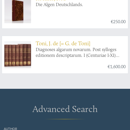
Die Algen Deutschlands.
€250.00
Toni, J. de [= G. de Toni]
Diagnoses algarum novarum. Post sylloges
editionem descriptarum. I (Centuriae I-XI)
[AND] II (Centuria I). [All published].
€1,600.00
Advanced Search
AUTHOR