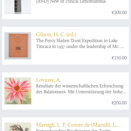
[AND] New or critical Lithothamnia.
€300.00
Gilson, H. C. (ed.)
The Percy Sladen Trust Expedition to Lake
Titicaca in 1937 under the leadership of Mr. H.
Cary Gilson, M.A.. Reports 1-6, VII-XII, XIII-
€150.00
XX. [Complete].
Lovassy, A.
Resultate der wissenschaftlichen Erforschung
des Balatonsees. Mit Unterstützung der hohen
Kön. Ung. Ministerien für Ackerbau und für
€200.00
Cultus und Unterricht. Zweiter Band. Die
Biologie des Balatonsees und seiner
Umgebung. Zweiter Theil. Die Flora. II.
Sektion. Die Pflanzengeographischen
Marsigli, L. F. Comte de (Marsilli, L.
Verhältnisse der Balatonsee-Gegend. Anhang.
Natuurkundige Beschryving der Zeeën.