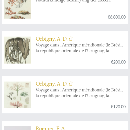
Graave van)
Die trophischen Nymphaeen des Hévizsees bei
Keszthely.
€6,800.00
Orbigny, A. D. d'
Voyage dans l'Amérique méridionale (le Brésil,
la république orientale de l'Uruguay, la
république Argentine, la Patagonie, la
€200.00
république du Chili, la république de Bolivia, la
république du Perou). Exécuté dans le cours
des années 1826, 1827, 1828, 1829, 1830, 1831,
1832 et 1833. Botanie. Plate 2.
Orbigny, A. D. d'
Voyage dans l'Amérique méridionale (le Brésil,
la république orientale de l'Uruguay, la
république Argentine, la Patagonie, la
€120.00
république du Chili, la république de Bolivia, la
république du Perou). Exécuté dans le cours
des années 1826, 1827, 1828, 1829, 1830, 1831,
1832 et 1833. Botanie. Plate 6.
Roemer, F. A.