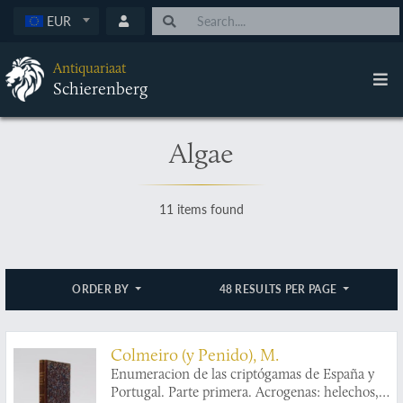
EUR
Antiquariaat
Schierenberg
Algae
11 items found
ORDER BY
48 RESULTS PER PAGE
Colmeiro (y Penido), M.
Enumeracion de las criptógamas de España y
Portugal. Parte primera. Acrogenas: helechos,