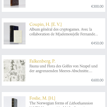
equisetáceas, rizocarpeas, licopodiaceas,
€300.00
musgos, hepáticas. [AND] Parte segunda.
Talogenas: hongos, líquenes, collemaceas,
algas. [Complete].
Coupin, H. [E. V.]
Album général des cryptogames. Avec la
collaboration de M[ademois]elle Fernande
Coupin. Algae. [Complete].
€450.00
Falkenberg, P.
Fauna und Flora des Golfes von Neapel und
der angrenzenden Meeres-Abschnitte.
Herausgegeben von der zoologischen Station
€600.00
zu Neapel XXVI. Die Rhodomelaceen des
Golfes von Neapel.
Foslie, M. [H.]
The Norwegian forms of
Lithothamnion