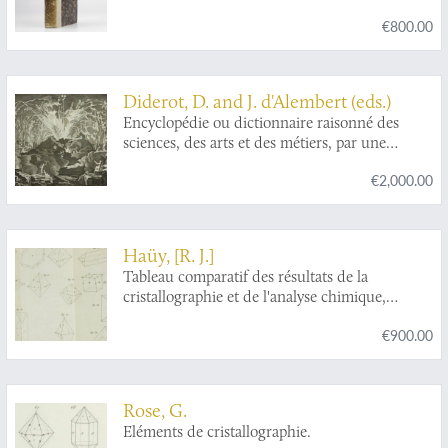
propres a recevoir le poli et a orner les
€800.00
monumens publics et les edifices particuliers;
suivi de la description des machines dont on se
sert pour tailler, polir, et travailler ces pierres;
et d'un coup d'oeil général sur l'art du
Diderot, D. and J. d'Alembert (eds.)
marbrier; ouvrage utile aux joailliers, lapidaires,
Encyclopédie ou dictionnaire raisonné des
bijoutiers; aux architectes, décorateurs, etc.,
sciences, des arts et des métiers, par une
etc.
société de gens de lettres mis en ordre par
€2,000.00
Mons. Diderot. Histoire naturelle. Règne
mineral.
Haüy, [R. J.]
Tableau comparatif des résultats de la
cristallographie et de l'analyse chimique,
relativement à la classification des minéraux.
€900.00
Rose, G.
Eléments de cristallographie.