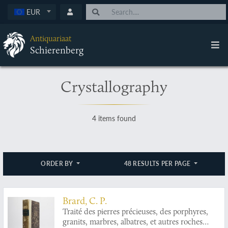
EUR
Antiquariaat
Schierenberg
Crystallography
4 items found
ORDER BY
48 RESULTS PER PAGE
Brard, C. P.
Traité des pierres précieuses, des porphyres,
granits, marbres, albatres, et autres roches