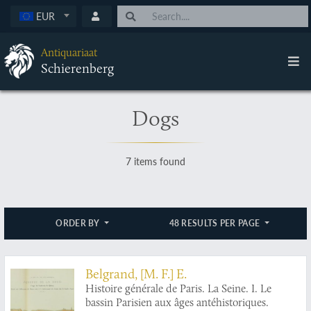
EUR
Antiquariaat
Schierenberg
Dogs
7 items found
ORDER BY
48 RESULTS PER PAGE
Belgrand, [M. F.] E.
Histoire générale de Paris. La Seine. I. Le
bassin Parisien aux âges antéhistoriques.