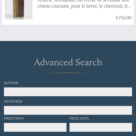
chiens courants, pour le lievre, le chevreuil, le
cerf, le daim, le sanglier, le loup, le renard & la
€750.00
loutre; avec les tons de chasse, accompagnés de
chacun une explication sur l'occasion & les
circonstances où ils doivent être sonnés; et un
traité des remedes, un traité sur le droit de
suite, & un dictionnaire des termes de chasse,
&c.
Advanced Search
AUTHOR
KEYWORDS
PRICE FROM
PRICE UNTIL