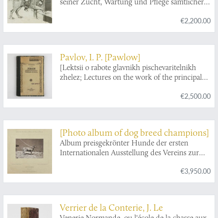
seiner Zucht, Wartung und Pflege sämtlicher
Racen, deren Krankheiten und der
€2,200.00
Gebrauchsmittel dagegen, sowie
Bekanntmachung des ursprünglichen
Vaterlandes und Gebrauchs jeder Race. Für
alle, deren Geschäft und Stand es erfordert,
Pavlov, I. P. [Pawlow]
dieses Thier-Geschlecht halten zu müssen, so
[Lektsii o rabote glavnikh pischevaritelnikh
wie für jeden Liebhaber desselben. Gesammelt
zhelez; Lectures on the work of the principal
und herausgegeben.
digestive glands].
€2,500.00
[Photo album of dog breed champions]
Album preisgekrönter Hunde der ersten
Internationalen Ausstellung des Vereins zur
Veredelung der Hunderacen zu Hannover.
€3,950.00
[Extremely rare complete copy].
Verrier de la Conterie, J. Le
Venerie Normande, ou l'école de la chasse aux