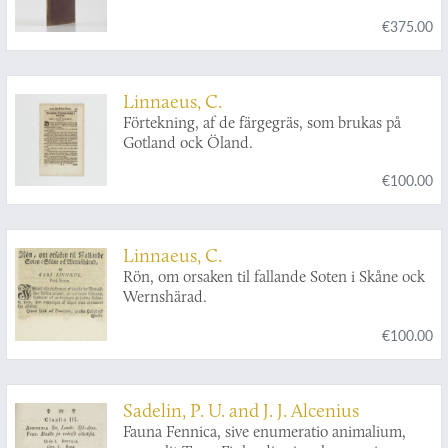
Ordnung der Branchiopoden und
€375.00
Entomostraceen, mit Zeichnungen nach der
Natur begleitet.
Linnaeus, C.
Förtekning, af de färgegräs, som brukas på
Gotland ock Öland.
€100.00
Linnaeus, C.
Rön, om orsaken til fallande Soten i Skåne ock
Wernshärad.
€100.00
Sadelin, P. U. and J. J. Alcenius
Fauna Fennica, sive enumeratio animalium,