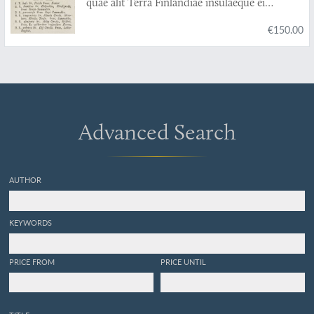
quae alit Terra Finlandiae insulaeque ei
adjacentes. Cujus partem secundam venia
€150.00
ampl. facult. philos. Aboënsis publice
ventilandam modeste exhibent mag. Petrus
Ulricus Sadelin, ad scholam trivialem
Wasensem collega superior. Et Josephus
Joachim. Alcenius, stip. publ. Ostrobotnienses.
In audit. medico d. XIII Martii MDCCCXIX h.
a. m. s.
Advanced Search
AUTHOR
KEYWORDS
PRICE FROM
PRICE UNTIL