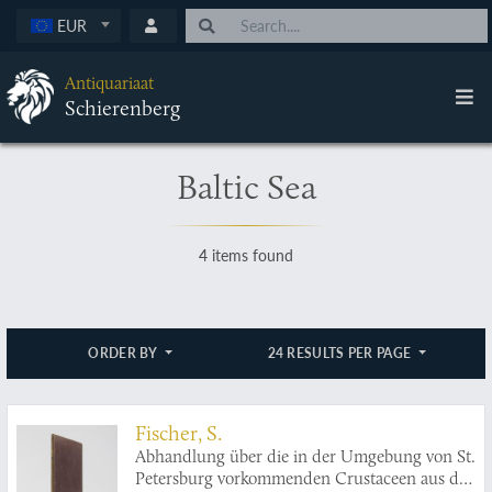
EUR
Antiquariaat
Schierenberg
Baltic Sea
4 items found
ORDER BY
24 RESULTS PER PAGE
Fischer, S.
Abhandlung über die in der Umgebung von St.
Petersburg vorkommenden Crustaceen aus der