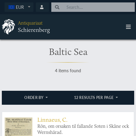
EUR
Antiquariaat
Schierenberg
Baltic Sea
4 items found
ORDER BY
12 RESULTS PER PAGE
Linnaeus, C.
Rön, om orsaken til fallande Soten i Skåne ock
Wernshärad.