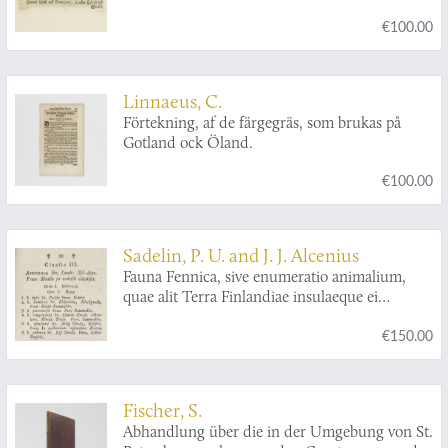
€100.00
Linnaeus, C.
Förtekning, af de färgegräs, som brukas på
Gotland ock Öland.
€100.00
Sadelin, P. U. and J. J. Alcenius
Fauna Fennica, sive enumeratio animalium,
quae alit Terra Finlandiae insulaeque ei
adjacentes. Cujus partem secundam venia
€150.00
ampl. facult. philos. Aboënsis publice
ventilandam modeste exhibent mag. Petrus
Ulricus Sadelin, ad scholam trivialem
Wasensem collega superior. Et Josephus
Fischer, S.
Joachim. Alcenius, stip. publ. Ostrobotnienses.
Abhandlung über die in der Umgebung von St.
In audit. medico d. XIII Martii MDCCCXIX h.