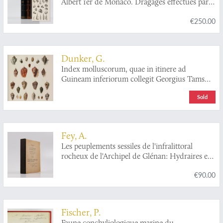
Albert 1er de Monaco. Dragages effectués par
l'Hirondelle et par la Princesse-Alice, 1888-1895
€250.00
[AND] 1888-1896 [AND] Mollusques
appartenant a la famille des Scalidae et au
genre
Mathildia
.
Dunker, G.
Index molluscorum, quae in itinere ad
Guineam inferiorum collegit Georgius Tams
Med. Dr. Accedunt novarum specierum
Sold
diagnoses, Cirripedia nonnulla et X. tabulae
iconum.
Fey, A.
Les peuplements sessiles de l'infralittoral
rocheux de l'Archipel de Glénan: Hydraires et
bryozoaires.
€90.00
Fischer, P.
Faune conchyliologique marine du