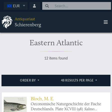
EUR
Antiquariaat
Schierenberg
Eastern Atlantic
12 items found
ORDER BY
48 RESULTS PER PAGE
Bloch, M. E.
Oeconomische Naturgeschichte der Fische
Deutschlands. Plate XCVIII (98)
Salmo