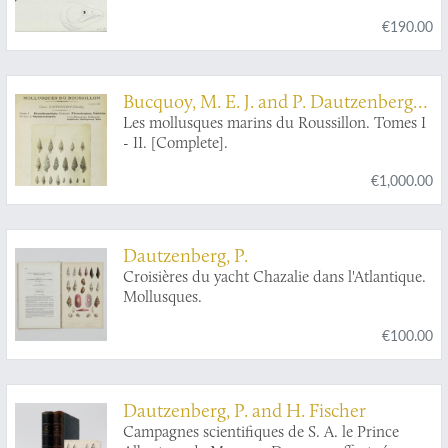
SalarMas
. Der Hackenlachs. Le saumon
€190.00
Becard.
Bucquoy, M. E. J. and P. Dautzenberg
and G. F. Dollfus
Les mollusques marins du Roussillon. Tomes I
- II. [Complete].
€1,000.00
Dautzenberg, P.
Croisières du yacht Chazalie dans l'Atlantique.
Mollusques.
€100.00
Dautzenberg, P. and H. Fischer
Campagnes scientifiques de S. A. le Prince