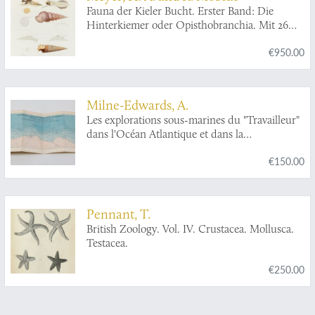
[AND] Les coquilles marines au large des côtes
Fauna der Kieler Bucht. Erster Band: Die
de France. Faune pélagique et faune abyssale.
Hinterkiemer oder Opisthobranchia. Mit 26
Description des familles, genres et espèces.
Tafeln. Zweiter Band: Die Prosobranchia und
[AND] Les coquilles marines des cotes de
€950.00
Lamellibranchia nebst einen Supplement zu
Corse (co-authored by É. Caziot).
den Opisthobranchia. Mit 24 Tafeln.
[Complete].
Milne-Edwards, A.
Les explorations sous-marines du "Travailleur"
dans l'Océan Atlantique et dans la
Méditerranée wen 1880 et 1881.
€150.00
Pennant, T.
British Zoology. Vol. IV. Crustacea. Mollusca.
Testacea.
€250.00