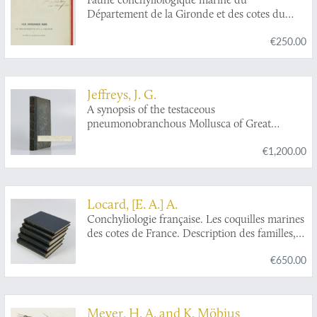
Département de la Gironde et des cotes du
sud-ouest de la France. [AND] Supplément.
€250.00
[AND] 2e Supplément.
Jeffreys, J. G.
A synopsis of the testaceous
pneumonobranchous Mollusca of Great
Britain. In a letter addressed to L. W. Dillwyn.
€1,200.00
[AND] A supplement to the 'Synopsis of
testaceous pneumonobranchous Mollusca of
Great Britain'.
Locard, [E. A.] A.
Conchyliologie française. Les coquilles marines
des cotes de France. Description des familles,
genres et espèces. [AND] Les coquilles des
€650.00
eaux douces et saumatres de France.
Description des familles, genres et espèces.
[AND] Les coquilles terrestres de France.
Description des familles, genres et espèces.
Meyer, H. A. and K. Möbius