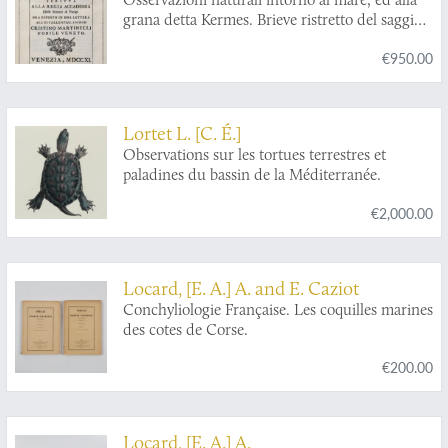
grana detta Kermes. Brieve ristretto del saggio
fisico intorno alla storia del mare. Scritta alla
€950.00
regia accademia delle scienze di Parigi. Ora
esposto in una lettera al'eccellentiss. signor
Cristino Martinelli nobile Veneto.
Lortet L. [C. É.]
Observations sur les tortues terrestres et
paladines du bassin de la Méditerranée.
€2,000.00
Locard, [E. A.] A. and E. Caziot
Conchyliologie Française. Les coquilles marines
des cotes de Corse.
€200.00
Locard, [E. A.] A.