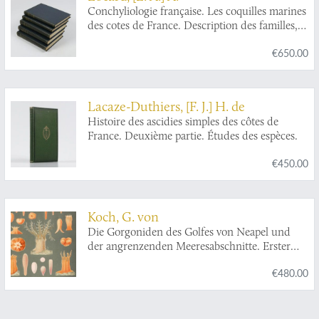
Conchyliologie française. Les coquilles marines
des cotes de France. Description des familles,
genres et espèces. [AND] Les coquilles des
€650.00
eaux douces et saumatres de France.
Description des familles, genres et espèces.
[AND] Les coquilles terrestres de France.
Description des familles, genres et espèces.
Lacaze-Duthiers, [F. J.] H. de
[AND] Les coquilles marines au large des côtes
Histoire des ascidies simples des côtes de
de France. Faune pélagique et faune abyssale.
France. Deuxième partie. Études des espèces.
Description des familles, genres et espèces.
[AND] Les coquilles marines des cotes de
€450.00
Corse (co-authored by É. Caziot).
Koch, G. von
Die Gorgoniden des Golfes von Neapel und
der angrenzenden Meeresabschnitte. Erster
Theil einer Monographie der Anthozoa
€480.00
Alcyonania.