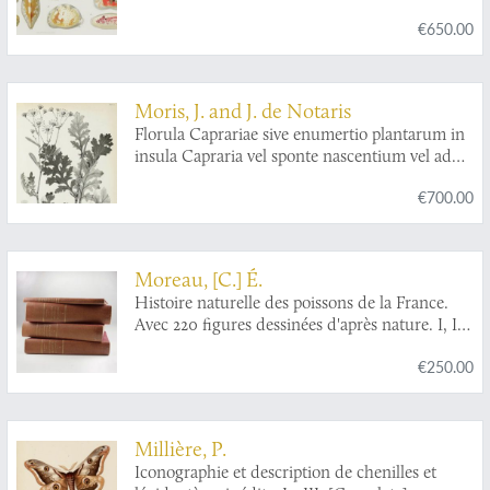
herausgegeben von der zoologischen Station
€650.00
zu Neapel. 21. Monographie: Ostracoden.
Moris, J. and J. de Notaris
Florula Caprariae sive enumertio plantarum in
insula Capraria vel sponte nascentium vel ad
utilitatum latius excultarum.
€700.00
Moreau, [C.] É.
Histoire naturelle des poissons de la France.
Avec 220 figures dessinées d'après nature. I, II,
III [AND] Histoire naturelle des poissons de la
€250.00
France. Supplément. Avec 7 figures dans le
texte. [Complete].
Millière, P.
Iconographie et description de chenilles et