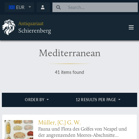
EUR
Antiquariaat
Schierenberg
Mediterranean
41 items found
ORDER BY
12 RESULTS PER PAGE
Müller, [C.] G. W.
Fauna und Flora des Golfes von Neapel und
der angrenzenden Meeres-Abschnitte