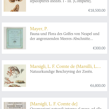
lépidoptères inédits. I - III. [Complete].
€18,500.00
Mayer, P.
Fauna und Flora des Golfes von Neapel und
der angrenzenden Meeres-Abschnitte
herausgegeben von der zoologischen Station
€300.00
zu Neapel. VI. Monographie: Caprelliden.
Marsigli, L. F. Comte de (Marsilli, L.
Graave van)
Natuurkundige Beschryving der Zeeën.
€6,800.00
[Marsigli, L. F. Comte de]
Osservazioni naturali intorno al mare, ed alla