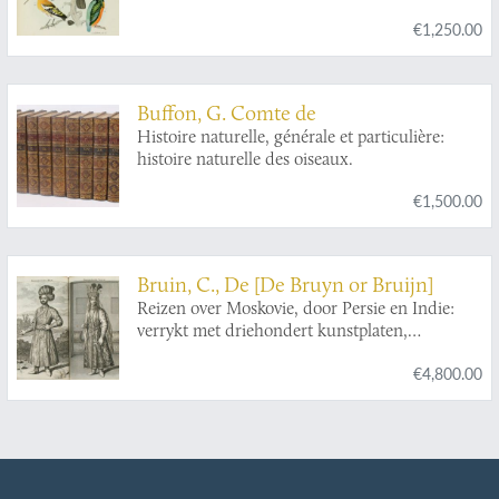
afbeeldingen in chromolithographie.
€1,250.00
Buffon, G. Comte de
Histoire naturelle, générale et particulière:
histoire naturelle des oiseaux.
€1,500.00
Bruin, C., De [De Bruyn or Bruijn]
Reizen over Moskovie, door Persie en Indie:
verrykt met driehondert kunstplaten,
vertoonende de beroemste lantschappen en
€4,800.00
steden, ook de byzondere dragten, beesten,
gewassen en planten, die door gevonden
worden: voor al derzelver oudheden, en wel
voornamentlyk heel uitvoerig, die van het
heerlijke en van oudts de geheele werrelt door
befaemde hof van Persepolis, by den Persianen