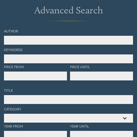
Tchilminar genaemt. Alles door den Autheur
Advanced Search
zelf met groote naeukeurigheit na 't leven
afgetekent, en nooit voor dezen in 't ligt
gebragt.
AUTHOR
KEYWORDS
PRICE FROM
PRICE UNTIL
TITLE
CATEGORY
YEAR FROM
YEAR UNTIL