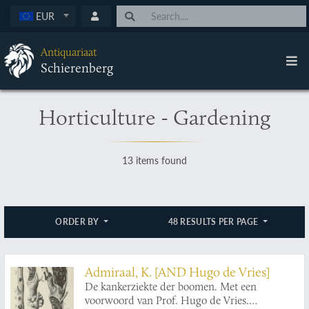
EUR
Antiquariaat
Schierenberg
Horticulture - Gardening
13 items found
ORDER BY
48 RESULTS PER PAGE
Admiraal, K. [AND Hugo de Vries]
De kankerziekte der boomen. Met een
voorwoord van Prof. Hugo de Vries.