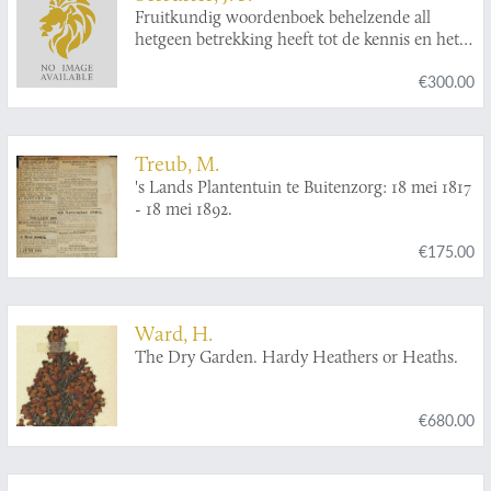
Met nodige registers verrijkt. [Nauwkeurige
Fruitkundig woordenboek behelzende all
beschryving der aard-gewassen].
hetgeen betrekking heeft tot de kennis en het
huishoudelijk gebruik der verschillende
€300.00
soorten van fruiten; tot het aankweeken,
veredelen, snoeijen en behandelen van
vruchtboomen; tot het aanleggen van
broeibakken, trekkassen en oranjehuizen enz.
Treub, M.
Gevolgd naar het hoogduitsch van J. C. Christ
's Lands Plantentuin te Buitenzorg: 18 mei 1817
en verrijkt met het wetenwaardigste uit het op
- 18 mei 1892.
last van het Engelsch Gouvernement
uitgegeven werk van W. Forsijth, over een
€175.00
nieuwe wijze van boomsnoeijen, en de door
hem uitgevonden middelen om oude,
kwijnende, of verwaarloosde boomen te
genezen en op nieuws te doen herleven enz.
Ward, H.
The Dry Garden. Hardy Heathers or Heaths.
€680.00