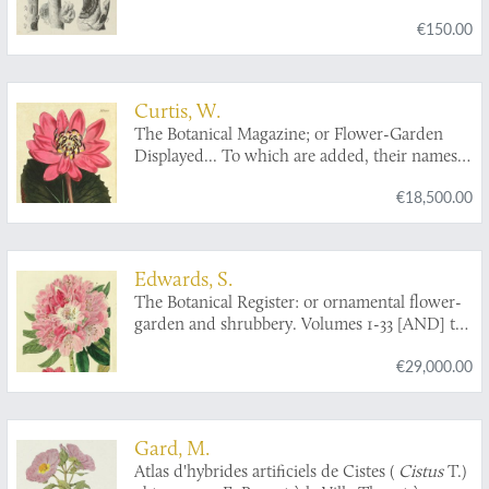
Verhandeling, bekroond door de
€150.00
Nederlandsche Maatschappij voor Tuinbouw
en Plantkunde. Met 5 platen.
Curtis, W.
The Botanical Magazine; or Flower-Garden
Displayed... To which are added, their names,
class, order, generic and specific characters,
€18,500.00
according to the celebrated Linnaeus; their
places of growth, and times of flowering:
together with the most approved methods of
culture. A work intended for the use of such
Edwards, S.
ladies, gentlemen, and gardeners, as wish to
The Botanical Register: or ornamental flower-
become scientifically acquainted with the
garden and shrubbery. Volumes 1-33 [AND] the
plants they cultivate. Volumes 1-53 and index.
appendix by John Lindley being the systematic
€29,000.00
index and sketch of the vegetation of the Swan
river colony in Australia. [All published].
Gard, M.
Atlas d'hybrides artificiels de Cistes (
Cistus
T.)