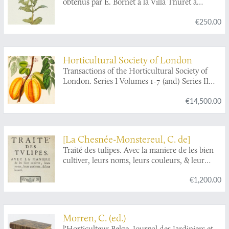
obtenus par E. Bornet à la Villa Thuret à
Antibes. Compenant 41 planches, dont 5 en
€250.00
couleurs horse texte, d'après les photographies
de E. Bornet et les aquarelles de Riocreux,
précédées de la description de ces hybrides.
[With the rare slipcase].
Horticultural Society of London
Transactions of the Horticultural Society of
London. Series I Volumes 1-7 (and) Series II
Volumes 1-3 and General Index to both Series.
€14,500.00
[The Loder set, with all plates published].
[La Chesnée-Monstereul, C. de]
Traité des tulipes. Avec la maniere de les bien
cultiver, leurs noms, leurs couleurs, & leur
beauté.
€1,200.00
Morren, C. (ed.)
l'Horticulteur Belge, Journal des Jardiniers et