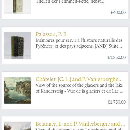
Theilen der Penninen-Kette, nebst
Beobachtungen über die Gletscher.
€400.00
Palassou, P. B.
Mémoires pour servir à l'histoire naturelle des
Pyrénées, et des pays adjacens. [AND] Suite
des mémoires pour servir à l'histoire naturelle
€1,250.00
des Pyrénées, et des pays adjacens.
Châtelet, [C. L.] and P. Vanlerberghe
and J. Merigot
View of the source of the glaciers and the lake
of Kandersteig - Vue de la glaciers et de Lac du
Kandersteig.
€1,750.00
Belanger, L. and P. Vanlerberghe and S.
View of the torrent of the Lutschinen, and of