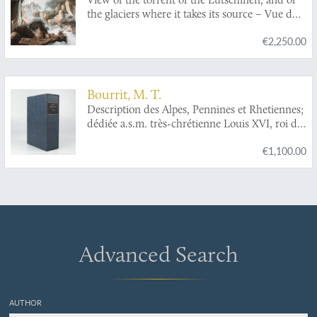
Malgo
the glaciers where it takes its source – Vue du
torrent de la Lutschinen en Suisse, et des
€2,250.00
glaciers ou il prend sa source.
Bourrit, M. T.
Description des Alpes, Pennines et Rhetiennes;
dédiée a.s.m. très-chrétienne Louis XVI, roi de
France et de Navarre. Tome premier - second.
€1,100.00
[Complete].
Advanced Search
AUTHOR