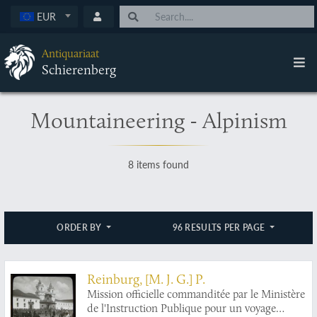
EUR
Antiquariaat
Schierenberg
Mountaineering - Alpinism
8 items found
ORDER BY
96 RESULTS PER PAGE
Reinburg, [M. J. G.] P.
Mission officielle commanditée par le Ministère
de l'Instruction Publique pour un voyage