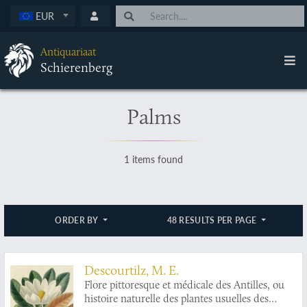
EUR
Antiquariaat
Schierenberg
Palms
1 items found
ORDER BY
48 RESULTS PER PAGE
Descourtilz, M. E.
Flore pittoresque et médicale des Antilles, ou
histoire naturelle des plantes usuelles des