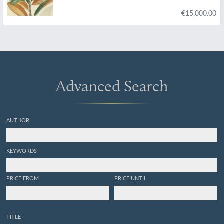
colonies Françaises, Anglaises, Espagnoles et
€15,000.00
Portugaises; Peinte d'après les dessins faits sur
les lieux par M. J. Th. Descourtilz.
Advanced Search
AUTHOR
KEYWORDS
PRICE FROM
PRICE UNTIL
TITLE