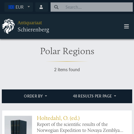
EUR
Antiquariaat
Schierenberg
Polar Regions
2 items found
ORDER BY
48 RESULTS PER PAGE
Holtedahl, O. (ed.)
Report of the scientific results of the
Norwegian Expedition to Novaya Zemblya