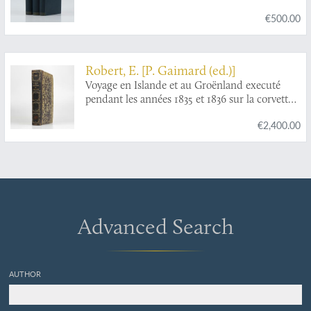
1921.
€500.00
Robert, E. [P. Gaimard (ed.)]
Voyage en Islande et au Groënland executé
pendant les années 1835 et 1836 sur la corvette
La Recherche commandée par M. Tréhouart
€2,400.00
Lieutenant de Vaisseau dans le but de
découvrir les traces de La Lilloise. Publié par
ordre du Roi sous la direction de M. Paul
Gaimard président de la Commission
Scientifique d'Islande et de Groënland.
Minéralogie et géologie.
Advanced Search
AUTHOR