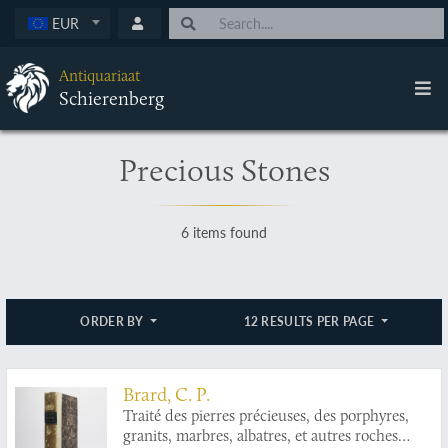
EUR
Antiquariaat
Schierenberg
Precious Stones
6 items found
ORDER BY
12 RESULTS PER PAGE
Brard, C. P.
Traité des pierres précieuses, des porphyres,
granits, marbres, albatres, et autres roches