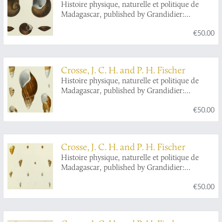
Histoire physique, naturelle et politique de
Madagascar, published by Grandidier:
Mollusques. Plate 13,
Helix
(
Eurycratera
)
€50.00
ibaraoensis.
Crosse, J. C. H. and P. H. Fischer
Histoire physique, naturelle et politique de
Madagascar, published by Grandidier:
Mollusques. Plate 21,
Achatina fulica
, var.
€50.00
Crosse, J. C. H. and P. H. Fischer
Histoire physique, naturelle et politique de
Madagascar, published by Grandidier:
Mollusques. Plate 24,
Opeas gracilis
.
€50.00