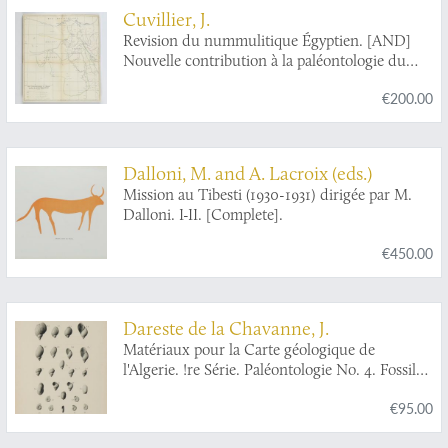
Cuvillier, J.
Revision du nummulitique Égyptien. [AND]
Nouvelle contribution à la paléontologie du
nummulitique Égyptien. [AND] Étude
€200.00
complémentaire sur la paléontologie du
nummulitique Égyptien. [Complete].
Dalloni, M. and A. Lacroix (eds.)
Mission au Tibesti (1930-1931) dirigée par M.
Dalloni. I-II. [Complete].
€450.00
Dareste de la Chavanne, J.
Matériaux pour la Carte géologique de
l'Algerie. !re Série. Paléontologie No. 4. Fossiles
tertiaires de la Région de Guelma.
€95.00