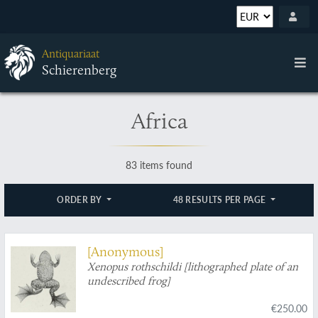
Antiquariaat
Schierenberg
Africa
83 items found
ORDER BY
48 RESULTS PER PAGE
[Anonymous]
Xenopus rothschildi [lithographed plate of an
undescribed frog]
€250.00