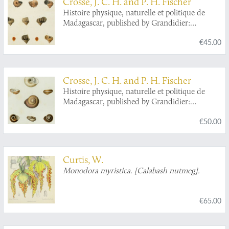
Crosse, J. C. H. and P. H. Fischer
Histoire physique, naturelle et politique de
Madagascar, published by Grandidier:
Mollusques. Plate 24a,
Acroptychia metableta
.
€45.00
Crosse, J. C. H. and P. H. Fischer
Histoire physique, naturelle et politique de
Madagascar, published by Grandidier:
Mollusques. Plate 8,
Helix clotho
.
€50.00
Curtis, W.
Monodora myristica. [Calabash nutmeg].
€65.00