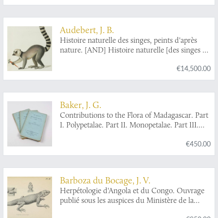
Audebert, J. B.
Histoire naturelle des singes, peints d'après
nature. [AND] Histoire naturelle [des singes et]
des makis. [Complete].
€14,500.00
Baker, J. G.
Contributions to the Flora of Madagascar. Part
I. Polypetalae. Part II. Monopetalae. Part III.
Incompletae, Monocotyledones, and Filices.
€450.00
[All published under this title].
Barboza du Bocage, J. V.
Herpétologie d'Angola et du Congo. Ouvrage
publié sous les auspices du Ministère de la
Marine et des Colonies.