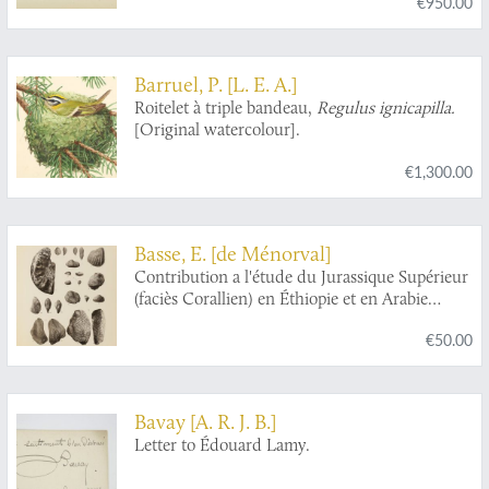
€950.00
Barruel, P. [L. E. A.]
Roitelet à triple bandeau,
Regulus ignicapilla.
[Original watercolour].
€1,300.00
Basse, E. [de Ménorval]
Contribution a l'étude du Jurassique Supérieur
(faciès Corallien) en Éthiopie et en Arabie
méridionale.
€50.00
Bavay [A. R. J. B.]
Letter to Édouard Lamy.