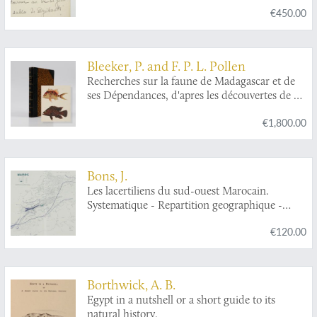
€450.00
Bleeker, P. and F. P. L. Pollen
Recherches sur la faune de Madagascar et de
ses Dépendances, d'apres les découvertes de Fr.
P. C. Pollen et D. van Dam. 4me Partie.
€1,800.00
Poissons de Madagascar et de l'Ile de la
Réunion des collections de MM. Pollen et Van
Dam. [AND] Les pêches a Madagascar et es
dépendances. [With six additional plates on
Bons, J.
fishery usually not present].
Les lacertiliens du sud-ouest Marocain.
Systematique - Repartition geographique -
Ethologie - Ecologie.
€120.00
Borthwick, A. B.
Egypt in a nutshell or a short guide to its
natural history.