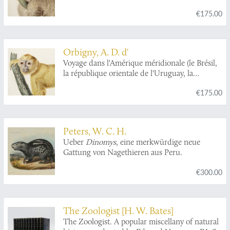
république Argentine, la Patagonie, la
€175.00
république du Chili, la république de Bolivia, la
république du Perou). Exécuté dans le cours
des années 1826, 1827, 1828, 1829, 1830, 1831,
1832 et 1833. Atlas. Zoologique. Mammifères.
Orbigny, A. D. d'
Plate 5.
Callithrix donacophilus
d'Orbigny.
Voyage dans l'Amérique méridionale (le Brésil,
la république orientale de l'Uruguay, la
république Argentine, la Patagonie, la
€175.00
république du Chili, la république de Bolivia, la
république du Perou). Exécuté dans le cours
des années 1826, 1827, 1828, 1829, 1830, 1831,
1832 et 1833. Atlas. Zoologique. Mammifères.
Peters, W. C. H.
Plate 3.
Cebus fulvus
var.
Ueber
Dinomys
, eine merkwürdige neue
Gattung von Nagethieren aus Peru.
€300.00
The Zoologist [H. W. Bates]
The Zoologist. A popular miscellany of natural