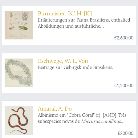
Burmeister, [K.] H. [K.]
Erläuterungen zur Fauna Brasiliens, enthalted
Abbildungen und ausführliche
Beschreibungen neur oder ungenügend
€2,600.00
bekannter Thier-Arten. Mit XXXII Tafeln.
Eschwege, W. L. Von
Beiträge zur Gebirgskunde Brasiliens.
€1,200.00
Amaral, A. Do
Albinismo em "Cobra Coral" (1). [AND] Três
subespecies novas de
Micrurus corallinus
(Wied):
M. corallinus corallinus, M. corallinus
€200.00
riesei
e
M. corallinus dumerilii
. (2) [AND] Da