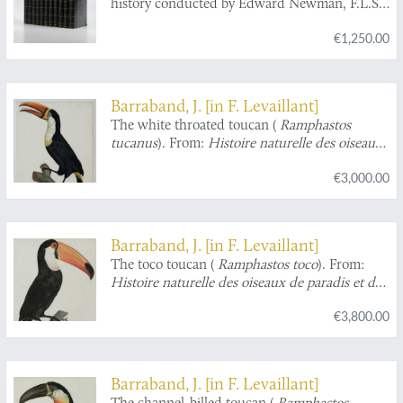
history conducted by Edward Newman, F.L.S.,
Z.S., &c. Volumes 1-11.
€1,250.00
Barraband, J. [in F. Levaillant]
The white throated toucan (
Ramphastos
tucanus
). From:
Histoire naturelle des oiseaux
de paradis et des rolliers, suivie de celle des
€3,000.00
Toucans et des Barbus
[Plate 4. Le Cocan à
collier jaune].
Barraband, J. [in F. Levaillant]
The toco toucan (
Ramphastos toco
). From:
Histoire naturelle des oiseaux de paradis et des
rolliers, suivie de celle des Toucans et des
€3,800.00
Barbus
[Plate 2. Le Toco].
Barraband, J. [in F. Levaillant]
The channel-billed toucan (
Ramphastos