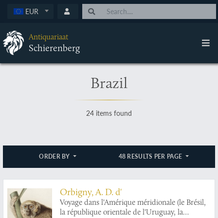
EUR
Antiquariaat
Schierenberg
Brazil
24 items found
ORDER BY
48 RESULTS PER PAGE
Orbigny, A. D. d'
Voyage dans l'Amérique méridionale (le Brésil,
la république orientale de l'Uruguay, la