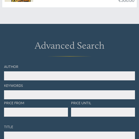
(Daudin, 1803) e
Ps. haasi
(Boettger, 1906). (14).
Advanced Search
AUTHOR
KEYWORDS
PRICE FROM
PRICE UNTIL
TITLE