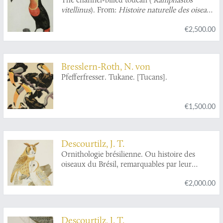
vitellinus
). From:
Histoire naturelle des oiseaux
de paradis et des rolliers, suivie de celle des
€2,500.00
Toucans et des Barbus
[Plate 7. Le Pignancoin].
Bresslern-Roth, N. von
Pfefferfresser. Tukane. [Tucans].
€1,500.00
Descourtilz, J. T.
Ornithologie brésilienne. Ou histoire des
oiseaux du Brésil, remarquables par leur
plumage, leur chant ou leurs habitudes. Plate
€2,000.00
5.
Otus clamator
,
Strix perlata
, and
Strix
pumila
. [Striped owl, pearl-spotted owlet, and
pygmy owl].
Descourtilz, J. T.