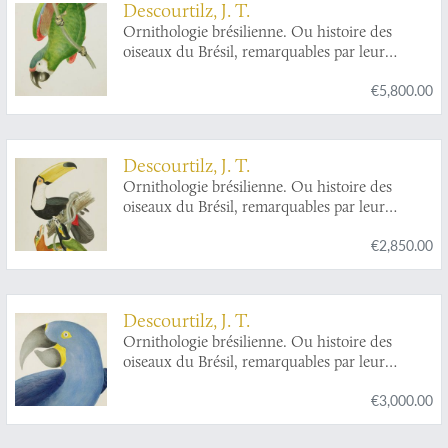
Descourtilz, J. T.
toucan; and black-necked aracari and curl-
Ornithologie brésilienne. Ou histoire des
crested aracari].
oiseaux du Brésil, remarquables par leur
plumage, leur chant ou leurs habitudes. A pair
€5,800.00
of magnificent parrot plates. Plates 6 and 7.
Ara
ararauna
, and
Ara severus
[Blue-and-yellow
macaw, chestnut-fronted macaw], and
Ara
aracanga,
and
Ara cryssosema
[Scarlet macaw
Descourtilz, J. T.
and colour variety].
Ornithologie brésilienne. Ou histoire des
oiseaux du Brésil, remarquables par leur
plumage, leur chant ou leurs habitudes. A
€2,850.00
magnificent toucan plate. Plate 13.
Ramphastos
toco
and
Pteroglossus piperivorus
[Toco or
giant toucan and Guyana toucannet].
Descourtilz, J. T.
Ornithologie brésilienne. Ou histoire des
oiseaux du Brésil, remarquables par leur
plumage, leur chant ou leurs habitudes. A
€3,000.00
magnificent parrot plate. Plate 8.
Ara
hyacinthus
[Hyacinth ara].