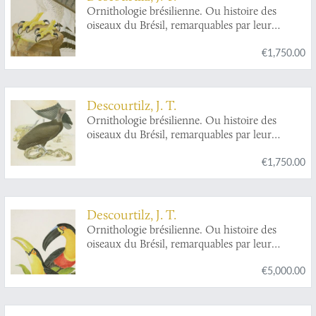
Ornithologie brésilienne. Ou histoire des
oiseaux du Brésil, remarquables par leur
plumage, leur chant ou leurs habitudes. Plate
€1,750.00
2.
Harpyia cristata
. [Harpy eagle].
Descourtilz, J. T.
Ornithologie brésilienne. Ou histoire des
oiseaux du Brésil, remarquables par leur
plumage, leur chant ou leurs habitudes. Plate 1.
€1,750.00
Sarcoramphus papa
[King vulture] and
Percnopterus jota
[Black vulture].
Descourtilz, J. T.
Ornithologie brésilienne. Ou histoire des
oiseaux du Brésil, remarquables par leur
plumage, leur chant ou leurs habitudes. A pair
€5,000.00
of magnificent toucan plates. Plates 12 and 14.
Ramphastos ariel
and
Ramphastos dicolorus
,
and
Pteroglossus aracari
and
Pteroglossus
ulocomus
. [Ariel toucan and green-billed