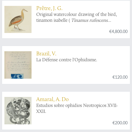
Prêtre, J. G.
Original watercolour drawing of the bird,
tinamon isabelle (
Tinamus rufescens
Temminck), the red-wingen tinamou or guazu.
€4,800.00
Brazil, V.
La Défense contre l'Ophidisme.
€120.00
Amaral, A. Do
Estudios sobre ophidios Neotropicos XVII-
XXII.
€200.00