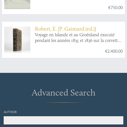
€750.00
Robert, E. [P. Gaimard (ed.)]
Voyage en Islande et au Groënland executé
pendant les années 1835 et 1836 sur la corvette
La Recherche commandée par M. Tréhouart
€2,400.00
Lieutenant de Vaisseau dans le but de
découvrir les traces de La Lilloise. Publié par
ordre du Roi sous la direction de M. Paul
Gaimard président de la Commission
Scientifique d'Islande et de Groënland.
Minéralogie et géologie.
Advanced Search
AUTHOR