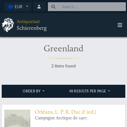
EUR
Antiquariaat
Schierenberg
Greenland
2 items found
ORDER BY
48 RESULTS PER PAGE
Orléans, L. P. R. Duc d' (ed.)
Campagne Arctique de 1907.