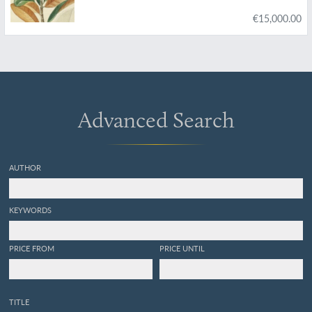
colonies Françaises, Anglaises, Espagnoles et
€15,000.00
Portugaises; Peinte d'après les dessins faits sur
les lieux par M. J. Th. Descourtilz.
Advanced Search
AUTHOR
KEYWORDS
PRICE FROM
PRICE UNTIL
TITLE