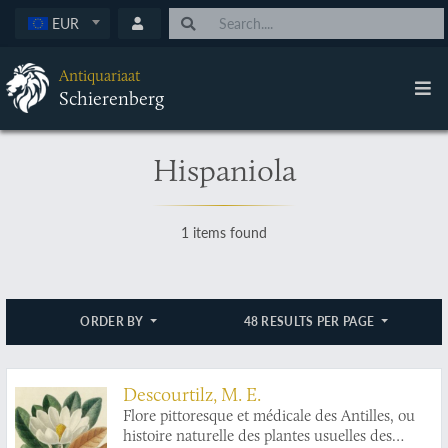
EUR
Antiquariaat
Schierenberg
Hispaniola
1 items found
ORDER BY
48 RESULTS PER PAGE
Descourtilz, M. E.
Flore pittoresque et médicale des Antilles, ou
histoire naturelle des plantes usuelles des