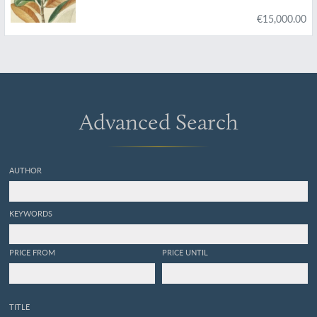
colonies Françaises, Anglaises, Espagnoles et
€15,000.00
Portugaises; Peinte d'après les dessins faits sur
les lieux par M. J. Th. Descourtilz.
Advanced Search
AUTHOR
KEYWORDS
PRICE FROM
PRICE UNTIL
TITLE