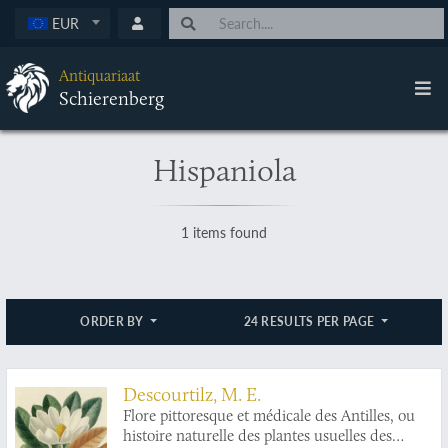
EUR
Antiquariaat
Schierenberg
Hispaniola
1 items found
ORDER BY
24 RESULTS PER PAGE
Descourtilz, M. E.
Flore pittoresque et médicale des Antilles, ou
histoire naturelle des plantes usuelles des