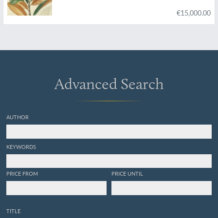
colonies Françaises, Anglaises, Espagnoles et
€15,000.00
Portugaises; Peinte d'après les dessins faits sur
les lieux par M. J. Th. Descourtilz.
Advanced Search
AUTHOR
KEYWORDS
PRICE FROM
PRICE UNTIL
TITLE