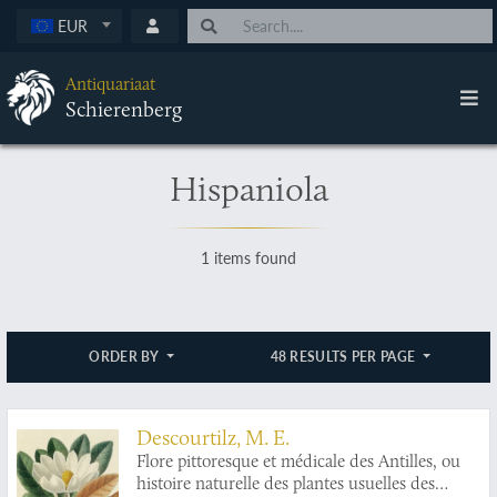
EUR
Antiquariaat
Schierenberg
Hispaniola
1 items found
ORDER BY
48 RESULTS PER PAGE
Descourtilz, M. E.
Flore pittoresque et médicale des Antilles, ou
histoire naturelle des plantes usuelles des