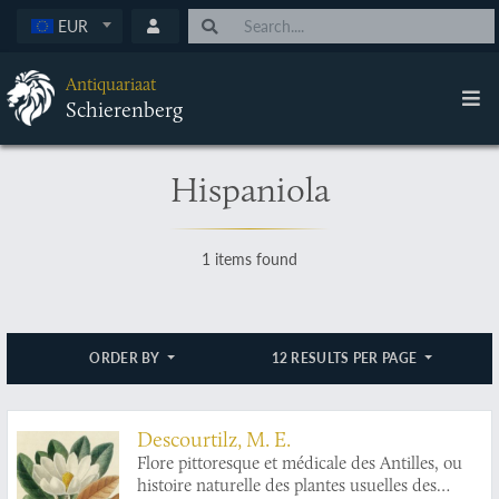
EUR
Antiquariaat
Schierenberg
Hispaniola
1 items found
ORDER BY
12 RESULTS PER PAGE
Descourtilz, M. E.
Flore pittoresque et médicale des Antilles, ou
histoire naturelle des plantes usuelles des