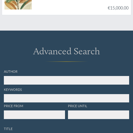
colonies Françaises, Anglaises, Espagnoles et
€15,000.00
Portugaises; Peinte d'après les dessins faits sur
les lieux par M. J. Th. Descourtilz.
Advanced Search
AUTHOR
KEYWORDS
PRICE FROM
PRICE UNTIL
TITLE