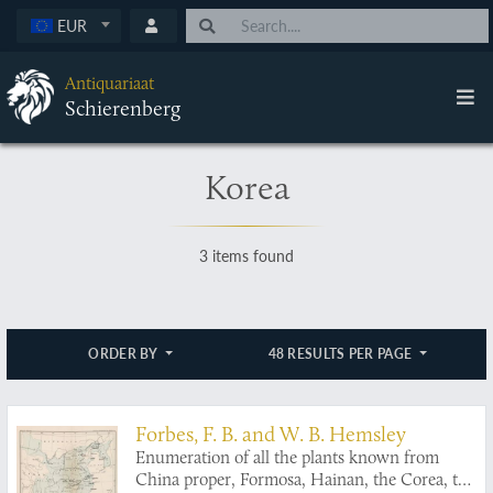
EUR
Antiquariaat
Schierenberg
Korea
3 items found
ORDER BY
48 RESULTS PER PAGE
Forbes, F. B. and W. B. Hemsley
Enumeration of all the plants known from
China proper, Formosa, Hainan, the Corea, the