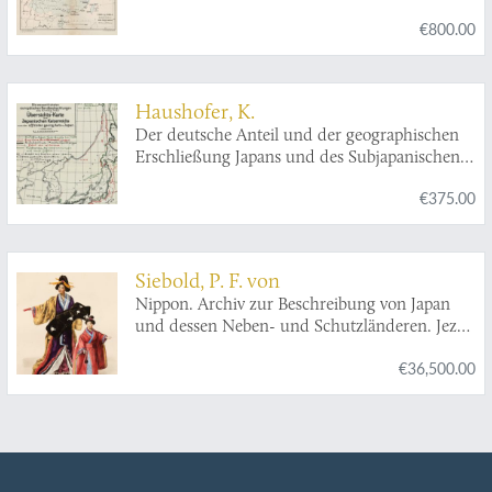
Luchu Archipelago, and the island of
€800.00
Hongkong, together with their distribution
and synonymy.
Haushofer, K.
Der deutsche Anteil und der geographischen
Erschließung Japans und des Subjapanischen
Erdraums, und deren Förderung durch den
€375.00
Einfluß von Krieg und Wehrpolitik.
Siebold, P. F. von
Nippon. Archiv zur Beschreibung von Japan
und dessen Neben- und Schutzländeren. Jezo
mit den südlichen Kurilen, Krafto, Kooraï und
€36,500.00
den Liukiu-Inseln, nach japanischen und
europäischen Schriften und eigenen
Beobachtungen. Atlas.