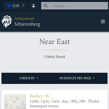
EUR
Antiquariaat
Schierenberg
Near East
3 items found
ORDER BY
48 RESULTS PER PAGE
Barbey, W.
Lydie, Lycie, Carie. 1842, 1883, 1887. Études
botaniques revues.