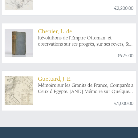
€2,200.00
Chenier, L. de
Révolutions de l'Empire Ottoman, et
observations sur ses progrès, sur ses revers, &
sur l'état présent de cet Empire,
€975.00
Guettard, J. E.
Mémoire sur les Granits de France, Comparés a
Ceux d'Égypte. [AND] Mémoire sur Quelques
Corps Fossiles Peu Connus. In: Histoire de
€1,000.00
l'Academie Royale des sciences, Année
MDCCLI [1751], avec les mémoires de
mathématique & de physique, pour la même
année. Tirés des registres de cette académie.