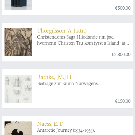
1921.
€500.00
Thorgilsson, A. (attr.)
Christendoms Saga Hliodande um þad
hvornenn Christen Tru kom fyrst a Island, at
forlage þess haloflega Herra. Olafs Tryggvason
€2,800.00
ar Noregs Kongs.
Rathke, [M.] H.
Beiträge zur Fauna Norwegens.
€150.00
Naess, E. D.
Antarctic Journey (1934-1935).