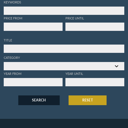
KEYWORDS
orné de quatre-vingt-cinq planches; qui
renferment près de neuf cens especes
différentes & divisé en trois parties, dont la
PRICE FROM
PRICE UNTIL
premiere traite des oiseaux de la Ménagerie
Royale, la seconde & la troisieme, sont
l'ouvrage & les planches même Jonston, dont le
mérite est très-connu. Pour servir du suite à
TITLE
l'Histoire des Insectes & Plantes de
Madamoiselle de Merian.
CATEGORY
YEAR FROM
YEAR UNTIL
SEARCH
RESET