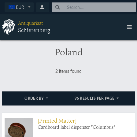
EUR
Antiquariaat
Schierenberg
Poland
2 items found
ORDER BY
96 RESULTS PER PAGE
[Printed Matter]
Cardboard label dispenser "Columbus".