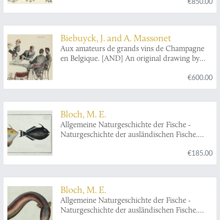
€850.00
in lateinischer und gothischer Schrift, und
einer Anweisung, wie eine Stickerin, ohne
zeichnen zu können, sich selbst jedes Muster
ab - und aufzeichnen und fortführen kann.
Biebuyck, J. and A. Massonet
Ein Geschenk für das schöne Geschlecht.
Aux amateurs de grands vins de Champagne
en Belgique. [AND] An original drawing by
Massonet.
€600.00
Bloch, M. E.
Allgemeine Naturgeschichte der Fische -
Naturgeschichte der ausländischen Fische.
Plate CLII,
Balistes Chinensis
/Der Chinesische
€185.00
Hornfisch/le Baliste chinois [AND]
Balistes
Ringens
/Der Schwarze Hornfisch/Le Baliste
noir/The black Old-wife.
Bloch, M. E.
Allgemeine Naturgeschichte der Fische -
Naturgeschichte der ausländischen Fische.
Plate CLVI, Gymnotus Electricus/Der