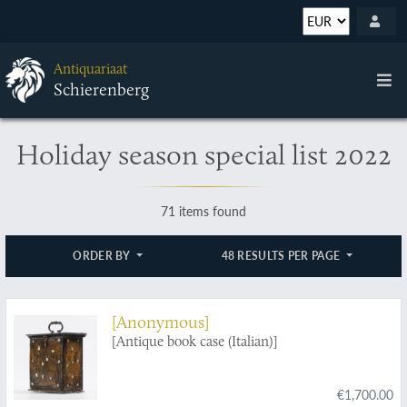
Antiquariaat
Schierenberg
Holiday season special list 2022
71 items found
ORDER BY
48 RESULTS PER PAGE
[Anonymous]
[Antique book case (Italian)]
€1,700.00