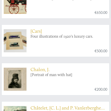
€650.00
[Cars]
Four illustrations of 1920's luxury cars.
€500.00
Chalon, J.
[Portrait of man with hat]
€200.00
Châtelet, [C. L.] and P. Vanlerberghe