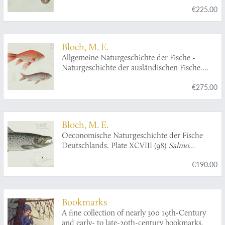
€225.00
Zitteraal/L'Anguille tremblante/The Electric-
Eel.
Bloch, M. E.
Allgemeine Naturgeschichte der Fische -
Naturgeschichte der ausländischen Fische.
Plate XCIV,
Cyprinus Auratus
variet/Der
€275.00
Goldkarpfen/Le Kin-yu/The Gold Fish.
Bloch, M. E.
Oeconomische Naturgeschichte der Fische
Deutschlands. Plate XCVIII (98)
Salmo
SalarMas
. Der Hackenlachs. Le saumon
€190.00
Becard.
Bookmarks
A fine collection of nearly 300 19th-Century
and early- to late-20th-century bookmarks.