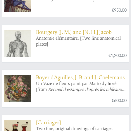
€950.00
Bourgery [J. M.] and [N. H.] Jacob
Anatomie élémentaire. [Two fine anatomical
plates]
€1,200.00
Boyer d'Aguilles, J. B. and J. Coelemans
Un Vaze de fleurs paint par Mario dy fioré
[from
Recueil d'estampes d'après les tableaux
des peintres les plus célèbres d'Italie, des Pays-
€600.00
Bas et de France
].
[Carriages]
Two fine, original drawings of carriages.