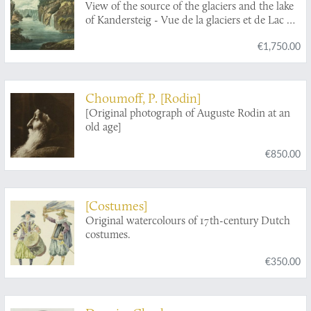
and J. Merigot
View of the source of the glaciers and the lake
of Kandersteig - Vue de la glaciers et de Lac du
Kandersteig.
€1,750.00
Choumoff, P. [Rodin]
[Original photograph of Auguste Rodin at an
old age]
€850.00
[Costumes]
Original watercolours of 17th-century Dutch
costumes.
€350.00