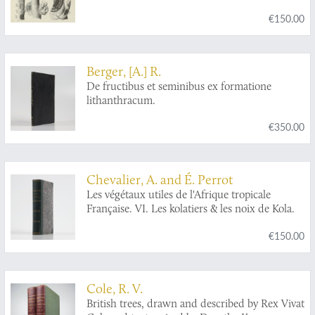
Verhandeling, bekroond door de
€150.00
Nederlandsche Maatschappij voor Tuinbouw
en Plantkunde. Met 5 platen.
Berger, [A.] R.
De fructibus et seminibus ex formatione
lithanthracum.
€350.00
Chevalier, A. and É. Perrot
Les végétaux utiles de l'Afrique tropicale
Française. VI. Les kolatiers & les noix de Kola.
€150.00
Cole, R. V.
British trees, drawn and described by Rex Vivat