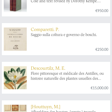
Cole and text revised by Dorothy Kempe.
Subscribers' edition with 13 proof
€950.00
photogravures limited to 150 copies.
Comparetti. P.
Saggio sulla coltura e governo de boschi.
€250.00
Descourtilz, M. E.
Flore pittoresque et médicale des Antilles, ou
histoire naturelle des plantes usuelles des
colonies Françaises, Anglaises, Espagnoles et
€15,000.00
Portugaises; Peinte d'après les dessins faits sur
les lieux par M. J. Th. Descourtilz.
[Houttuyn, M.]
Afbeelding der houten, [eerste,] tweede