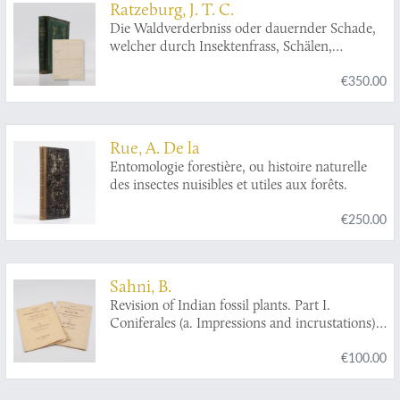
Ratzeburg, J. T. C.
Die Waldverderbniss oder dauernder Schade,
welcher durch Insektenfrass, Schälen,
Schlagen und Verbeissen an lebenden
€350.00
Waldbäumen entsteht. Zugleich ein
Ergänzungswerk zu den Abbildung und
Beschreibung des schädlichsten Forstinsekten.
Zweiter Band. Tanne, Lärche, Laubhölzer, und
Rue, A. De la
entomologischer Anhang.
Entomologie forestière, ou histoire naturelle
des insectes nuisibles et utiles aux forêts.
€250.00
Sahni, B.
Revision of Indian fossil plants. Part I.
Coniferales (a. Impressions and incrustations).
[AND] Part II (b. Petrifactions).
€100.00