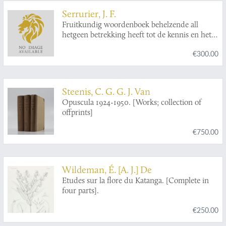
Serrurier, J. F.
Fruitkundig woordenboek behelzende all
hetgeen betrekking heeft tot de kennis en het
huishoudelijk gebruik der verschillende
€300.00
soorten van fruiten; tot het aankweeken,
veredelen, snoeijen en behandelen van
vruchtboomen; tot het aanleggen van
broeibakken, trekkassen en oranjehuizen enz.
Steenis, C. G. G. J. Van
Gevolgd naar het hoogduitsch van J. C. Christ
Opuscula 1924-1950. [Works; collection of
en verrijkt met het wetenwaardigste uit het op
offprints]
last van het Engelsch Gouvernement
uitgegeven werk van W. Forsijth, over een
€750.00
nieuwe wijze van boomsnoeijen, en de door
hem uitgevonden middelen om oude,
kwijnende, of verwaarloosde boomen te
genezen en op nieuws te doen herleven enz.
Wildeman, É. [A. J.] De
Etudes sur la flore du Katanga. [Complete in
four parts].
€250.00