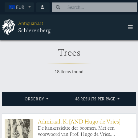
EUR
Antiquariaat
Schierenberg
Trees
18 items found
ORDER BY
48 RESULTS PER PAGE
Admiraal, K. [AND Hugo de Vries]
De kankerziekte der boomen. Met een
voorwoord van Prof. Hugo de Vries.