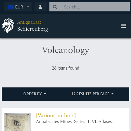
EUR
Antiquariaat
Schierenberg
Volcanology
26 items found
ORDER BY
12 RESULTS PER PAGE
[Various authors]
Annales des Mines. Series III-VI. Atlases.