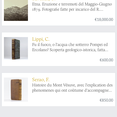
Etna. Eruzione e terremoti del Maggio-Giugno
1879. Fotografie fatte per incarico del R.
Governo Italiano sotto la direzione del Prof.
€18,000.00
Orazio Silvestri.
Lippi, C.
Fu il fuoco, o l'acqua che sotterro Pompei ed
Ercolano? Scoperta geologico-istorica, fatta
dall'autore il di 14 e 26 Ottobre 1810, e da lui
€600.00
scritta nelle lingue latina, inglese, francese,
italiana, tedesca, e spagnuola in due lettere.
Seguite dalle scritture pro et contra, presentate
all' Accademia di scienze di Napoli, per di lei
Serao, F.
ordine; e dalle decisioni di questa Società,
Histoire du Mont Vésuve, avec l'explication des
relative al' argomento. Prima edizione Italiana.
phenomenes qui ont coûtume d'accompagner
les embrasements de cette montagne. Le tout
€850.00
traduit de l'Italien de l'Académie des Sciences
de Naples. Par M. Duperron de Castera.
Dédiée a monseigneur le Dauphin.