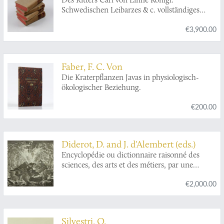
Schwedischen Leibarzes & c. vollständiges
Natursystem des Mineralreichs nach den
€3,900.00
zwölften lateinischen Ausgabe in einer freyen
und vermehrten Uebersetzung. Erster - Vierter
Theil. [Complete].
Faber, F. C. Von
Die Kraterpflanzen Javas in physiologisch-
ökologischer Beziehung.
€200.00
Diderot, D. and J. d'Alembert (eds.)
Encyclopédie ou dictionnaire raisonné des
sciences, des arts et des métiers, par une
société de gens de lettres mis en ordre par
€2,000.00
Mons. Diderot. Histoire naturelle. Règne
mineral.
Silvestri, O.