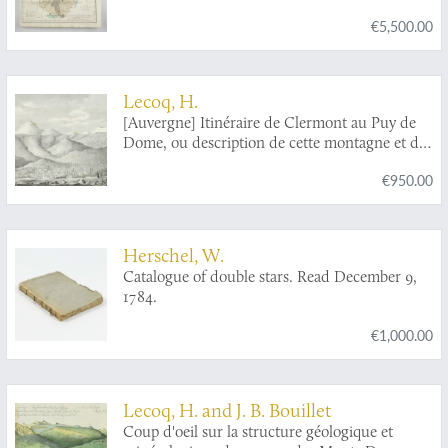
€5,500.00
Lecoq, H.
[Auvergne] Itinéraire de Clermont au Puy de
Dome, ou description de cette montagne et de
la Vallée de Royat et Fontanat; seconde edition.
€950.00
[AND] Two other papers on the geology of
Auvergne, by A. C. P. F. Von Lasaulx, and by J.
B. Bouillet, bound in.
Herschel, W.
Catalogue of double stars. Read December 9,
1784.
€1,000.00
Lecoq, H. and J. B. Bouillet
Coup d'oeil sur la structure géologique et