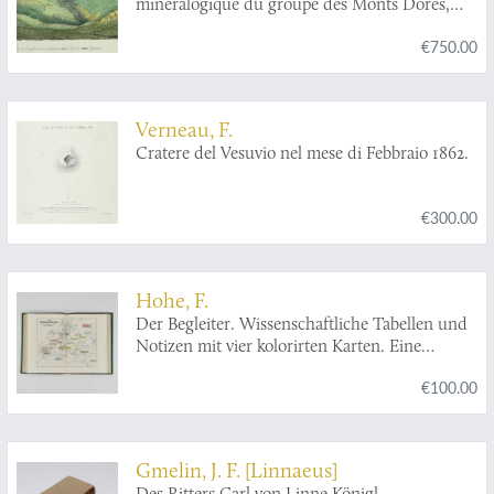
minéralogique du groupe des Monts Dores,
accompagné de la description et des
€750.00
échantillons des substances minérales qui le
composent.
Verneau, F.
Cratere del Vesuvio nel mese di Febbraio 1862.
€300.00
Hohe, F.
Der Begleiter. Wissenschaftliche Tabellen und
Notizen mit vier kolorirten Karten. Eine
Gedächtnisshife für Jedermann.
€100.00
Gmelin, J. F. [Linnaeus]
Des Ritters Carl von Linne Königl.