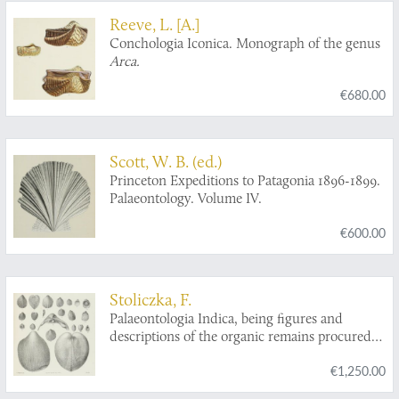
Reeve, L. [A.]
Conchologia Iconica. Monograph of the genus
Arca.
€680.00
Scott, W. B. (ed.)
Princeton Expeditions to Patagonia 1896-1899.
Palaeontology. Volume IV.
€600.00
Stoliczka, F.
Palaeontologia Indica, being figures and
descriptions of the organic remains procured
during the progress of the geological survey of
€1,250.00
India. Vol. III. The Pelecypoda, with a review of
all known genera of this class, fossil and