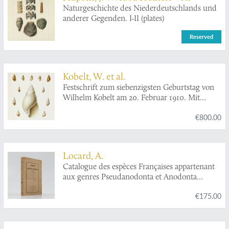
Naturgeschichte des Niederdeutschlands und
anderer Gegenden. I-II (plates)
Reserved
Kobelt, W. et al.
Festschrift zum siebenzigsten Geburtstag von
Wilhelm Kobelt am 20. Februar 1910. Mit
einem Porträt, 28 Tafeln und 51 Abbildungen
€800.00
im Text.
Locard, A.
Catalogue des espèces Françaises appartenant
aux genres Pseudanodonta et Anodonta
connues jusqu'à ce jour.
€175.00