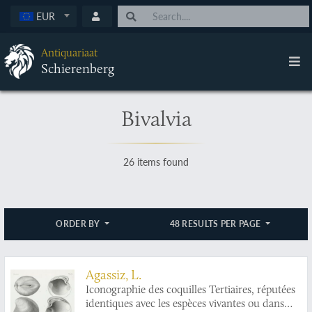
EUR
Antiquariaat
Schierenberg
Bivalvia
26 items found
ORDER BY
48 RESULTS PER PAGE
Agassiz, L.
Iconographie des coquilles Tertiaires, réputées
identiques avec les espèces vivantes ou dans