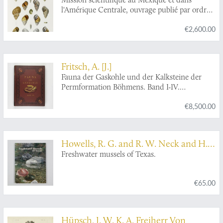
l'Amérique Centrale, ouvrage publié par ordre
de S. M. l'Empereur et par les soins du Ministre
€2,600.00
de l'Instruction publique. Recherches
zoologiques pour servir à l'histoire de la faune
d'Amérique Centrale et du Mexique publiées
sous la direction de M. Milne Edwards.
Fritsch, A. [J.]
Septième Partie. Études sur les mollusques
Fauna der Gaskohle und der Kalksteine der
terrestres et fluviatiles du Mexique et du
Permformation Böhmens. Band I-IV.
Guatemala.
[Complete].
€8,500.00
Howells, R. G. and R. W. Neck and H.
D. Murray
Freshwater mussels of Texas.
€65.00
Hüpsch, J. W. K. A. Freiherr Von