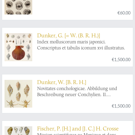
€60.00
Dunker, G. [= W. (B. R. H.)]
Index molluscorum maris japonici.
Conscriptus et tabulis iconum xvi illustratus.
€1,500.00
Dunker, W. [B. R. H.]
Novitates conchologicae. Abbildung und
Beschreibung neuer Conchylien. II.
Abtheilung: Meeres-Conchylien.
€1,500.00
Fischer, P. [H.] and [J. C.] H. Crosse
Mission scientifique au Mexique et dans