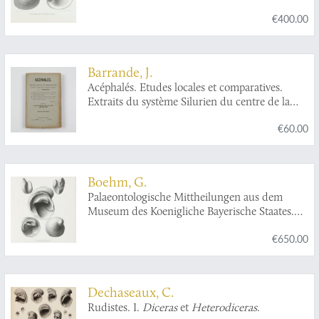
différens terrains de l'époque Tertiaire,
€400.00
accompagnée de la description des espèces
nouvelles.
Barrande, J.
Acéphalés. Etudes locales et comparatives.
Extraits du système Silurien du centre de la
Bohème. Vol. VI. Acéphalés.
€60.00
Boehm, G.
Palaeontologische Mittheilungen aus dem
Museum des Koenigliche Bayerische Staates.
Zweiter Band, vierte Abtheilung. Die Bivalven
€650.00
der Stramberger Schichten.
Dechaseaux, C.
Rudistes. I.
Diceras
et
Heterodiceras
.