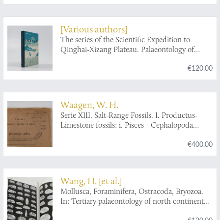
[Various authors]
The series of the Scientific Expedition to
Qinghai-Xizang Plateau. Palaeontology of
Xizang [Tibet]. Book IV.
€120.00
Waagen, W. H.
Serie XIII. Salt-Range Fossils. I. Productus-
Limestone fossils: i. Pisces - Cephalopoda
[AND] 2. Pisces - Cephalopoda Supplement.
€400.00
Gasteropoda. [AND] iii. Pelecypoda.
Wang, H. [et al.]
Mollusca, Foraminifera, Ostracoda, Bryozoa.
In: Tertiary palaeontology of north continental
shelf of South China Sea.
€120.00