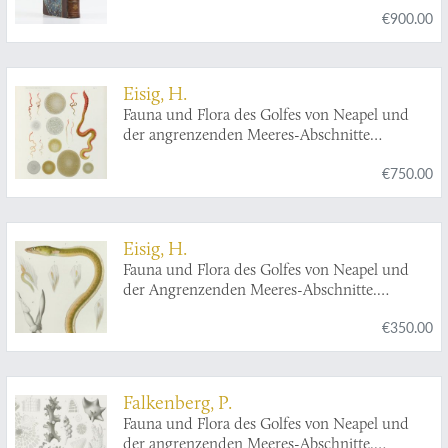
€900.00
Eisig, H.
Fauna und Flora des Golfes von Neapel und
der angrenzenden Meeres-Abschnitte
herausgegeben von de zoologischen Station zu
€750.00
Neapel. XVI. Monographie: Die Capitelliden.
Monographie der Capitelliden des Golfes von
Neapel und der angrenzenden Meeres-
Abschnitte, nebst Untersuchungen zur
Eisig, H.
vergleichenden Anatomie und Physiologie.
Fauna und Flora des Golfes von Neapel und
der Angrenzenden Meeres-Abschnitte.
Ichthyotomus sanguinarius
. Eine auf Aalen
€350.00
schmarotzende Annelide.
Falkenberg, P.
Fauna und Flora des Golfes von Neapel und
der angrenzenden Meeres-Abschnitte.