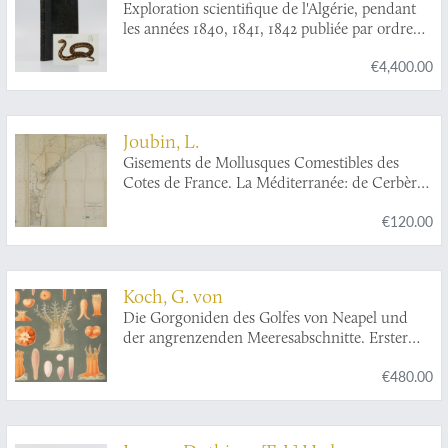
Exploration scientifique de l'Algérie, pendant
les années 1840, 1841, 1842 publiée par ordre
du gouvernement et avec le concours d'une
€4,400.00
commission académique. Sciences physiques.
Zoologie. V. Histoire naturelle des reptiles et
des poissons.
Joubin, L.
Gisements de Mollusques Comestibles des
Cotes de France. La Méditerranée: de Cerbère
à l'embrouchure de l'Hérault. (Avec une Carte).
€120.00
Koch, G. von
Die Gorgoniden des Golfes von Neapel und
der angrenzenden Meeresabschnitte. Erster
Theil einer Monographie der Anthozoa
€480.00
Alcyonania.