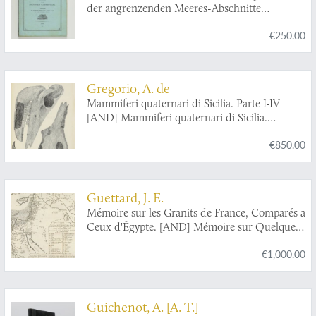
der angrenzenden Meeres-Abschnitte
herausgegeben von der zoologischen Station
€250.00
zu Neapel. V. Monographie: Die Chaetognaten.
Gregorio, A. de
Mammiferi quaternari di Sicilia. Parte I-IV
[AND] Mammiferi quaternari di Sicilia.
Deposito ossifero di Castellana (Bellolampo) e
€850.00
della quarta grotta della Favorita. Deposito
ossifero della vetta di Monte Pellegrina.
Guettard, J. E.
Mémoire sur les Granits de France, Comparés a
Ceux d'Égypte. [AND] Mémoire sur Quelques
Corps Fossiles Peu Connus. In: Histoire de
€1,000.00
l'Academie Royale des sciences, Année
MDCCLI [1751], avec les mémoires de
mathématique & de physique, pour la même
année. Tirés des registres de cette académie.
Guichenot, A. [A. T.]