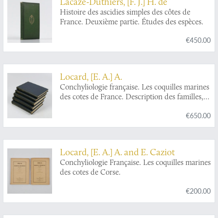
Lacaze-Duthiers, [F. J.] H. de
Histoire des ascidies simples des côtes de
France. Deuxième partie. Études des espèces.
€450.00
Locard, [E. A.] A.
Conchyliologie française. Les coquilles marines
des cotes de France. Description des familles,
genres et espèces. [AND] Les coquilles des
€650.00
eaux douces et saumatres de France.
Description des familles, genres et espèces.
[AND] Les coquilles terrestres de France.
Description des familles, genres et espèces.
Locard, [E. A.] A. and E. Caziot
[AND] Les coquilles marines au large des côtes
Conchyliologie Française. Les coquilles marines
de France. Faune pélagique et faune abyssale.
des cotes de Corse.
Description des familles, genres et espèces.
[AND] Les coquilles marines des cotes de
€200.00
Corse (co-authored by É. Caziot).