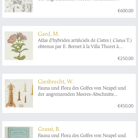
Herausgegeben von der zoologischen Station
€600.00
zu Neapel XXVI. Die Rhodomelaceen des
Golfes von Neapel.
Gard, M.
Atlas d'hybrides artificiels de Cistes (
Cistus
T.)
obtenus par E. Bornet à la Villa Thuret à
Antibes. Compenant 41 planches, dont 5 en
€250.00
couleurs horse texte, d'après les photographies
de E. Bornet et les aquarelles de Riocreux,
précédées de la description de ces hybrides.
[With the rare slipcase].
Giesbrecht, W.
Fauna und Flora des Golfes von Neapel und
der angrenzenden Meeres-Abschnitte
herausgegeben von de zoologischen Station zu
€450.00
Neapel. 33. Monographie: Stomatopoden.
Erster Theil. [All published].
Grassi, B.
Fauna und Flora des Golfes von Neapel und