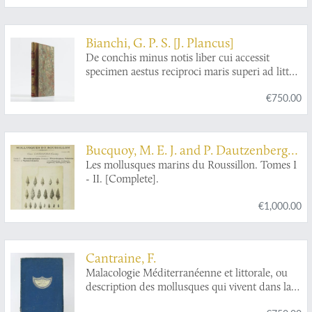
Bianchi, G. P. S. [J. Plancus]
De conchis minus notis liber cui accessit
specimen aestus reciproci maris superi ad littus
portumque Arimini.
€750.00
Bucquoy, M. E. J. and P. Dautzenberg
and G. F. Dollfus
Les mollusques marins du Roussillon. Tomes I
- II. [Complete].
€1,000.00
Cantraine, F.
Malacologie Méditerranéenne et littorale, ou
description des mollusques qui vivent dans la
Méditerranée ou sur le continent de l'Italie,