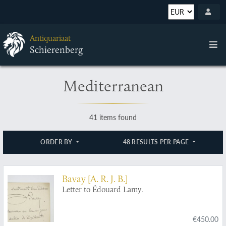
Antiquariaat
Schierenberg
Mediterranean
41 items found
ORDER BY
48 RESULTS PER PAGE
Bavay [A. R. J. B.]
Letter to Édouard Lamy.
€450.00