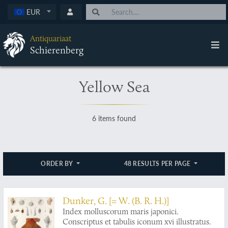
EUR
Antiquariaat
Schierenberg
Yellow Sea
6 items found
ORDER BY
48 RESULTS PER PAGE
Dunker, G. [= W. (B. R. H.)]
Index molluscorum maris japonici.
Conscriptus et tabulis iconum xvi illustratus.