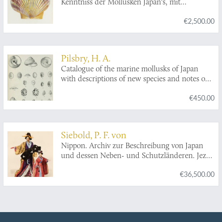
Kenntniss der Mollusken Japan's, mit
besonderer Rücksicht auf die geographische
€2,500.00
Verbreitung derselben. I - III. [Complete].
Pilsbry, H. A.
Catalogue of the marine mollusks of Japan
with descriptions of new species and notes on
others collected by Frederick Stearns.
€450.00
Siebold, P. F. von
Nippon. Archiv zur Beschreibung von Japan
und dessen Neben- und Schutzländeren. Jezo
mit den südlichen Kurilen, Krafto, Kooraï und
€36,500.00
den Liukiu-Inseln, nach japanischen und
europäischen Schriften und eigenen
Beobachtungen. Atlas.