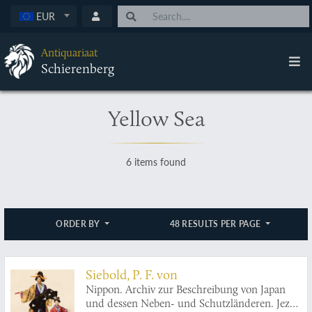
EUR
Antiquariaat
Schierenberg
Yellow Sea
6 items found
ORDER BY
48 RESULTS PER PAGE
Siebold, P. F. von
Nippon. Archiv zur Beschreibung von Japan
und dessen Neben- und Schutzländeren. Jezo