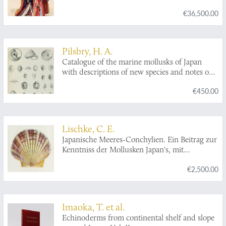
mit den südlichen Kurilen, Krafto, Kooraï und
€36,500.00
den Liukiu-Inseln, nach japanischen und
europäischen Schriften und eigenen
Beobachtungen. Atlas.
Pilsbry, H. A.
Catalogue of the marine mollusks of Japan
with descriptions of new species and notes on
others collected by Frederick Stearns.
€450.00
Lischke, C. E.
Japanische Meeres-Conchylien. Ein Beitrag zur
Kenntniss der Mollusken Japan's, mit
besonderer Rücksicht auf die geographische
€2,500.00
Verbreitung derselben. I - III. [Complete].
Imaoka, T. et al.
Echinoderms from continental shelf and slope