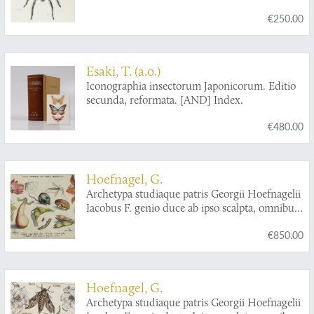
taille-douce reprentant plus de trois cent
€250.00
cinquante genres d'insectes.
Esaki, T. (a.o.)
Iconographia insectorum Japonicorum. Editio
secunda, reformata. [AND] Index.
€480.00
Hoefnagel, G.
Archetypa studiaque patris Georgii Hoefnagelii
Iacobus F. genio duce ab ipso scalpta, omnibus
philomusis amica D: ac perbenique
€850.00
communicat. I. Chr. Weigel excudit. Plate 1.3.
Hoefnagel, G.
Archetypa studiaque patris Georgii Hoefnagelii