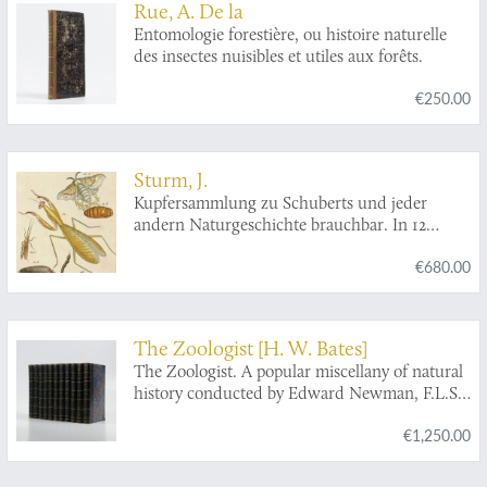
Rue, A. De la
Entomologie forestière, ou histoire naturelle
des insectes nuisibles et utiles aux forêts.
€250.00
Sturm, J.
Kupfersammlung zu Schuberts und jeder
andern Naturgeschichte brauchbar. In 12
Blättern, nach der Natur gezeichnet, gestochen
€680.00
und gemahlt.
The Zoologist [H. W. Bates]
The Zoologist. A popular miscellany of natural
history conducted by Edward Newman, F.L.S.,
Z.S., &c. Volumes 1-11.
€1,250.00