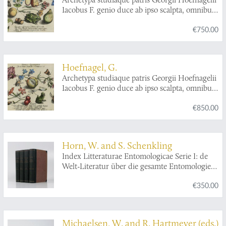
Iacobus F. genio duce ab ipso scalpta, omnibus
philomusis amica D: ac perbenique
€750.00
communicat. I. Chr. Weigel excudit. Plate 3.3.
Hoefnagel, G.
Archetypa studiaque patris Georgii Hoefnagelii
Iacobus F. genio duce ab ipso scalpta, omnibus
philomusis amica D: ac perbenique
€850.00
communicat. I. Chr. Weigel excudit. Plate 4.3.
Horn, W. and S. Schenkling
Index Litteraturae Entomologicae Serie I: de
Welt-Literatur über die gesamte Entomologie
bis inklusive 1863. [Interleaved set with
€350.00
additions].
Michaelsen, W. and R. Hartmeyer (eds.)