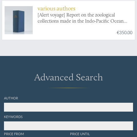
various authors
[Alert voyage] Report on the zoological
collections made in the Indo-Pacific Ocean
during the voyage of the HMS Alert 1881-1882.
€350.00
Advanced Search
AUTHOR
KEYWORDS
PRICE FROM
PRICE UNTIL