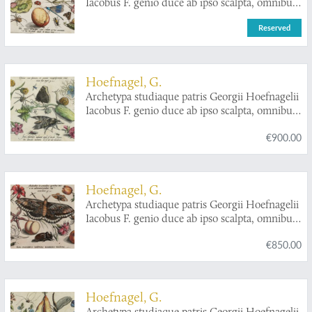
Iacobus F. genio duce ab ipso scalpta, omnibus
philomusis amica D: ac perbenique
Reserved
communicat. I. Chr. Weigel excudit. Plate 1.8.
Hoefnagel, G.
Archetypa studiaque patris Georgii Hoefnagelii
Iacobus F. genio duce ab ipso scalpta, omnibus
philomusis amica D: ac perbenique
€900.00
communicat. I. Chr. Weigel excudit. Plate 2.11.
Hoefnagel, G.
Archetypa studiaque patris Georgii Hoefnagelii
Iacobus F. genio duce ab ipso scalpta, omnibus
philomusis amica D: ac perbenique
€850.00
communicat. I. Chr. Weigel excudit. Plate 3.1.
Hoefnagel, G.
Archetypa studiaque patris Georgii Hoefnagelii