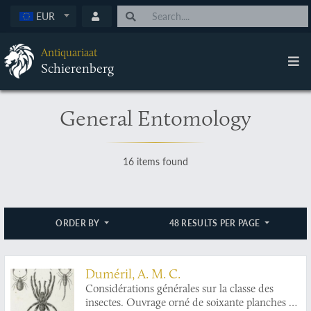
EUR
Antiquariaat
Schierenberg
General Entomology
16 items found
ORDER BY
48 RESULTS PER PAGE
Duméril, A. M. C.
Considérations générales sur la classe des
insectes. Ouvrage orné de soixante planches en