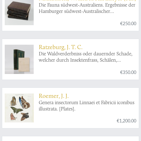
Die Fauna südwest-Australiens. Ergebnisse der
Hamburger südwest-Australischer
Forschungsreise 1905. [Complete, uniformly
€250.00
bound set].
Ratzeburg, J. T. C.
Die Waldverderbniss oder dauernder Schade,
welcher durch Insektenfrass, Schälen,
Schlagen und Verbeissen an lebenden
€350.00
Waldbäumen entsteht. Zugleich ein
Ergänzungswerk zu den Abbildung und
Beschreibung des schädlichsten Forstinsekten.
Zweiter Band. Tanne, Lärche, Laubhölzer, und
Roemer, J. J.
entomologischer Anhang.
Genera insectorum Linnaei et Fabricii iconibus
illustrata. [Plates].
€1,200.00