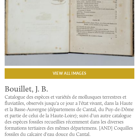
VIEW ALL IMAGES
Bouillet, J. B.
Catalogue des espèces et variétés de mollusques terrestres et
fluviatiles, observés jusqu'a ce jour a l'état vivant, dans la Haute
et la Basse-Auvergne (départemens de Cantal, du Puy-de-Dôme
et partie de celui de la Haute-Loire); suivi d'un autre catalogue
des espèces fossiles recueillies récemment dans les diverses
formations tertiaires des mêmes départemens. [AND] Coquilles
fossiles du calcaire d'eau douce du Cantal.