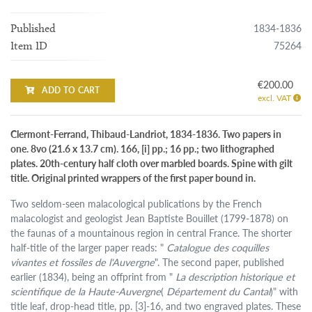
1834-1836
Published
75264
Item ID
€200.00
ADD TO CART
excl. VAT
Clermont-Ferrand, Thibaud-Landriot, 1834-1836. Two papers in
one. 8vo (21.6 x 13.7 cm). 166, [i] pp.; 16 pp.; two lithographed
plates. 20th-century half cloth over marbled boards. Spine with gilt
title. Original printed wrappers of the first paper bound in.
Two seldom-seen malacological publications by the French
malacologist and geologist Jean Baptiste Bouillet (1799-1878) on
the faunas of a mountainous region in central France. The shorter
half-title of the larger paper reads: "
Catalogue des coquilles
vivantes et fossiles de l'Auvergne
". The second paper, published
earlier (1834), being an offprint from "
La description historique et
scientifique de la Haute-Auvergne
(
Département du Cantal
)" with
title leaf, drop-head title, pp. [3]-16, and two engraved plates. These