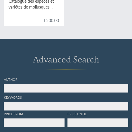
Catalogue des espèces et
variétés de mollusques
terrestres et fluviatiles,
observés jusqu'a ce jour a
€200.00
l'état vivant, dans la Haute
et la Basse-Auvergne
(départemens de Cantal, du
Puy-de-Dôme et partie de
celui de la Haute-Loire);
suivi d'un autre catalogue
Advanced Search
des espèces fossiles
recueillies récemment dans
les diverses formations
tertiaires des mêmes
AUTHOR
départemens. [AND]
Coquilles fossiles du
calcaire d'eau douce du
KEYWORDS
Cantal.
PRICE FROM
PRICE UNTIL