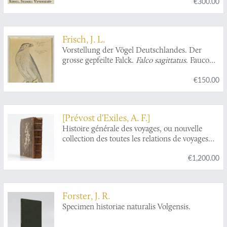
€300.00
Frisch, J. L.
Vorstellung der Vögel Deutschlandes. Der
grosse gepfeilte Falck.
Falco sagittatus
. Faucon.
[plate 82]
€150.00
[Prévost d'Exiles, A. F.]
Histoire générale des voyages, ou nouvelle
collection des toutes les relations de voyages
par mer et par terre, qui ont été publiées jusq'à
€1,200.00
présent dans les différentes langues de toutes
les nations connus: ... Tome dix-septième.
Histoire générale des voyages, depuis le
commencement du XVme siècle, dix-septième
Forster, J. R.
partie. Livre septième. Vies des gouverneurs
Specimen historiae naturalis Volgensis.
généraux, avec l'abregé de l'histoire des
etablissemens Hollandois aux Indes Orientales