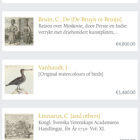
Valdecebro...le consagra al gloriosissimo Padre,
y apostol Valenciano San Vicente Ferrer.
Bruin, C., De [De Bruyn or Bruijn]
Reizen over Moskovie, door Persie en Indie:
verrykt met driehondert kunstplaten,
vertoonende de beroemste lantschappen en
€4,800.00
steden, ook de byzondere dragten, beesten,
gewassen en planten, die door gevonden
worden: voor al derzelver oudheden, en wel
voornamentlyk heel uitvoerig, die van het
Vanhaudt, J.
heerlijke en van oudts de geheele werrelt door
[Original watercolours of birds]
befaemde hof van Persepolis, by den Persianen
Tchilminar genaemt. Alles door den Autheur
zelf met groote naeukeurigheit na 't leven
€1,480.00
afgetekent, en nooit voor dezen in 't ligt
gebragt.
Linnaeus, C. [and others]
Kongl. Svenska Vetenskaps Academiens
Handlingar, för År 1750. Vol: XI.