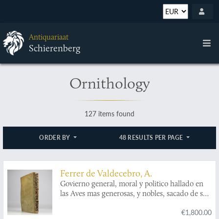
Antiquariaat
Schierenberg
Ornithology
127 items found
ORDER BY
48 RESULTS PER PAGE
Ferrer de Valdecebro, A.
Govierno general, moral y politico hallado en
las Aves mas generosas, y nobles, sacado de sus
naturales, virtudes, y propiedades le escrive el
€1,800.00
Padre Maestro Fray Andres Ferrer de