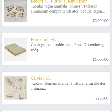
l'ouvrage & les planches même Jonston, dont le
Riedel, G. F. and F. Kirschner
suite, & un dictionnaire des termes de chasse,
mérite est très-connu. Pour servir du suite à
Tabulae regni animalis, omnes VI classes
&c.
l'Histoire des Insectes & Plantes de
animalium comprehendentes. Tabula Regni
Madamoiselle de Merian.
animalis. Tabula V classis IV Amphibia Reptilia.
€3,800.00
Herschel, W.
Catalogue of double stars. Read December 9,
1784.
€1,000.00
Cuvier, G.
Tableau élémentaire de l'histoire naturelle des
animaux.
€250.00