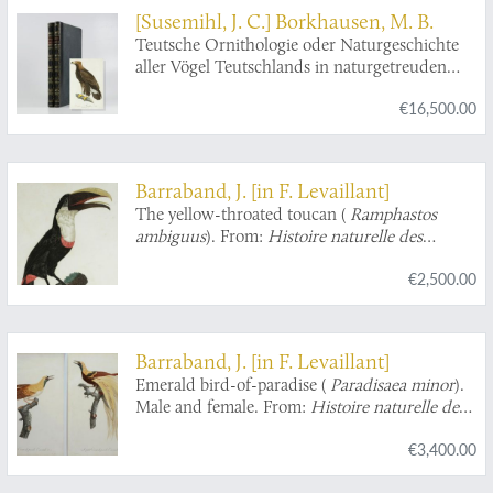
[Susemihl, J. C.] Borkhausen, M. B.
Teutsche Ornithologie oder Naturgeschichte
aller Vögel Teutschlands in naturgetreuden
Abbildungen und Beschreibungen.
€16,500.00
Barraband, J. [in F. Levaillant]
The yellow-throated toucan (
Ramphastos
ambiguus
). From:
Histoire naturelle des
oiseaux de paradis et des rolliers, suivie de celle
€2,500.00
des Toucans et des Barbus
[Plate 9. Le Tocard].
Barraband, J. [in F. Levaillant]
Emerald bird-of-paradise (
Paradisaea minor
).
Male and female. From:
Histoire naturelle des
oiseaux de paradis et des rolliers, suivie de celle
€3,400.00
des Toucans et des Barbus
[Plates 4 and 5. Le
Petit Oiseau de Paradis Emeraude].