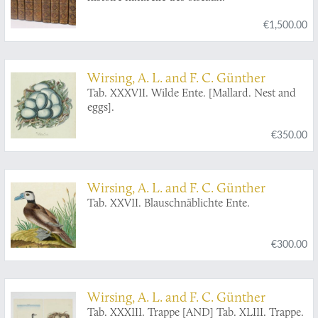
Provinces-Unies des Pais-Bas, &c. &c. &c.
€1,500.00
Wirsing, A. L. and F. C. Günther
Tab. XXXVII. Wilde Ente. [Mallard. Nest and
eggs].
€350.00
Wirsing, A. L. and F. C. Günther
Tab. XXVII. Blauschnäblichte Ente.
€300.00
Wirsing, A. L. and F. C. Günther
Tab. XXXIII. Trappe [AND] Tab. XLIII. Trappe.