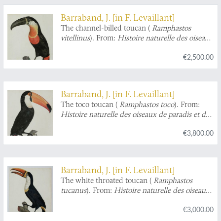
Barraband, J. [in F. Levaillant]
The channel-billed toucan (
Ramphastos
vitellinus
). From:
Histoire naturelle des oiseaux
de paradis et des rolliers, suivie de celle des
€2,500.00
Toucans et des Barbus
[Plate 7. Le Pignancoin].
Barraband, J. [in F. Levaillant]
The toco toucan (
Ramphastos toco
). From:
Histoire naturelle des oiseaux de paradis et des
rolliers, suivie de celle des Toucans et des
€3,800.00
Barbus
[Plate 2. Le Toco].
Barraband, J. [in F. Levaillant]
The white throated toucan (
Ramphastos
tucanus
). From:
Histoire naturelle des oiseaux
de paradis et des rolliers, suivie de celle des
€3,000.00
Toucans et des Barbus
[Plate 4. Le Cocan à
collier jaune].