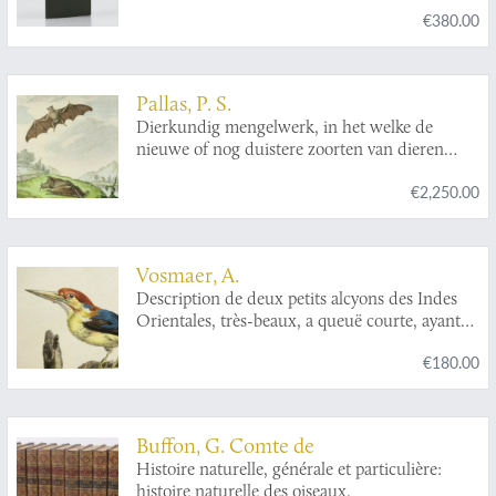
[AND] Histoire naturelle des Indes Orientales.
€380.00
Pallas, P. S.
Dierkundig mengelwerk, in het welke de
nieuwe of nog duistere zoorten van dieren
door naauwkeurige afbeeldingen,
€2,250.00
beschryvingen en verhandelingen opgehelderd
worden. In het Latyn beschreeven door den
heer P. S. Pallas ... vertaald en met
aanmerkingen voorzien door P. Boddaert M.D.
Vosmaer, A.
VI. Stukken. Met plaaten.
Description de deux petits alcyons des Indes
Orientales, très-beaux, a queuë courte, ayant
deux doigts devant, & un derrière; admirable,
€180.00
n'ayant presque point de queuë, pourû de deux
doigts de devant, & de deux derrière; lesquels
se conservent dans le cabinet de son altesse
sérénissime monseigneur le prince d'Orange et
Buffon, G. Comte de
de Nassau, Stadhouder héréditaire,
Histoire naturelle, générale et particulière:
gouverneur, capitaine général et admiral des
histoire naturelle des oiseaux.