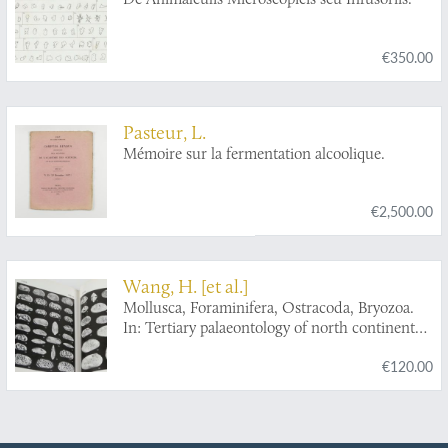
€350.00
Pasteur, L.
Mémoire sur la fermentation alcoolique.
€2,500.00
Wang, H. [et al.]
Mollusca, Foraminifera, Ostracoda, Bryozoa.
In: Tertiary palaeontology of north continental
shelf of South China Sea.
€120.00