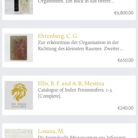
Organismen. Ein Blick in das tiefere
organische Leben der Natur.
€6,800.00
Ehrenberg, C. G.
Zur erkenntniss der Organisation in der
Richtung des kleinsten Raumes. Zweiter
Beitrag. Entwicklung, Lebensdauer und
€650.00
Structur der Magenthiere und Räderthiere
oder sogenannten Infusorien, nebst einer
physiologischen Characteristik beider Klassen
und 412 Arten derselben. Vorgetragen in der
Ellis, B. F. and A. R. Messina
Akademie der Wissenschaften zu Berlin im
Catalogue of Index Foraminifera. 1-3.
Jahre 1831.
[Complete].
€240.00
Losana, M.
De Animalculis Microscopicis seu Infusoriis.