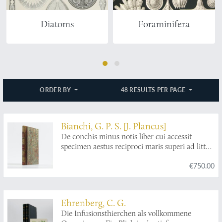
Diatoms
Foraminifera
ORDER BY
48 RESULTS PER PAGE
Bianchi, G. P. S. [J. Plancus]
De conchis minus notis liber cui accessit
specimen aestus reciproci maris superi ad littus
portumque Arimini.
€750.00
Ehrenberg, C. G.
Die Infusionsthierchen als vollkommene