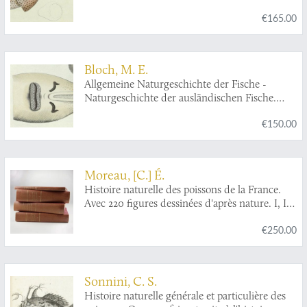
Plate CXIV,
Squalus catulus
/Der kleingefleckte
€165.00
Haay/The Lesser Rough Hound/La Roussette.
Bloch, M. E.
Allgemeine Naturgeschichte der Fische -
Naturgeschichte der ausländischen Fische.
Plate CXX "Embrio squali pristis. Ein
€150.00
ungebohrner Soegefisch. L'embrion de la scie."
[Sawfish, unborn].
Moreau, [C.] É.
Histoire naturelle des poissons de la France.
Avec 220 figures dessinées d'après nature. I, II,
III [AND] Histoire naturelle des poissons de la
€250.00
France. Supplément. Avec 7 figures dans le
texte. [Complete].
Sonnini, C. S.
Histoire naturelle générale et particulière des