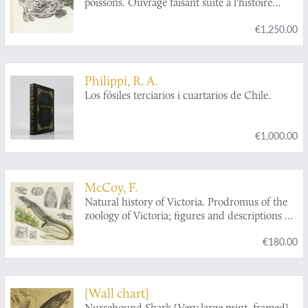
poissons. Ouvrage faisant suite à l'histoire
naturelle, générale et particulière, composée
€1,250.00
par Leclerc de Buffon, et mis dans un nouvel
ordre par C. S. Sonnini, avec des notes et des
additions. Tomes 1-13. [Complete fish /
ichthyology section].
Philippi, R. A.
Los fósiles terciarios i cuartarios de Chile.
€1,000.00
McCoy, F.
Natural history of Victoria. Prodromus of the
zoology of Victoria; figures and descriptions of
the living species of all classes of the Victorian
€180.00
indigenous animals. Decade XX. [Complete
Decade].
[Wall chart]
Nursehound Shark [Very large print, framed].