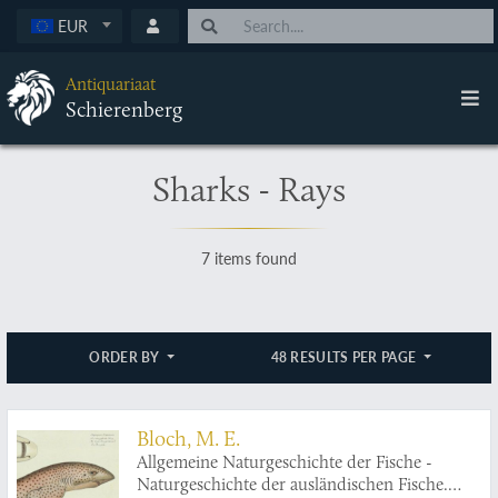
EUR
Antiquariaat
Schierenberg
Sharks - Rays
7 items found
ORDER BY
48 RESULTS PER PAGE
Bloch, M. E.
Allgemeine Naturgeschichte der Fische -
Naturgeschichte der ausländischen Fische.